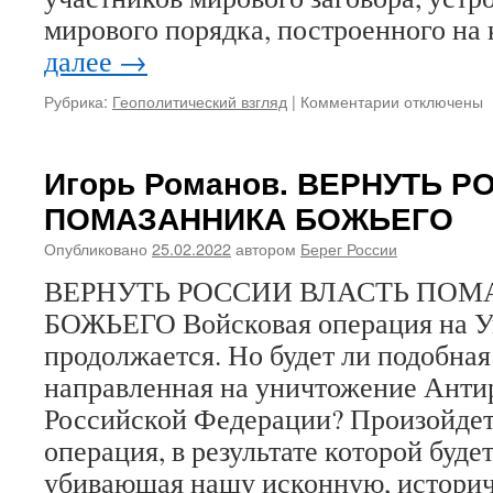
мирового порядка, построенного на
далее
→
Рубрика:
Геополитический взгляд
|
Комментарии
к
отключены
записи
ОТВРАТИТЕ
ДЖОНСОН
Игорь Романов. ВЕРНУТЬ 
ПОМАЗАННИКА БОЖЬЕГО
Опубликовано
25.02.2022
автором
Берег России
ВЕРНУТЬ РОССИИ ВЛАСТЬ ПО
БОЖЬЕГО Войсковая операция на У
продолжается. Но будет ли подобная
направленная на уничтожение Анти
Российской Федерации? Произойдет
операция, в результате которой буде
убивающая нашу исконную, историч