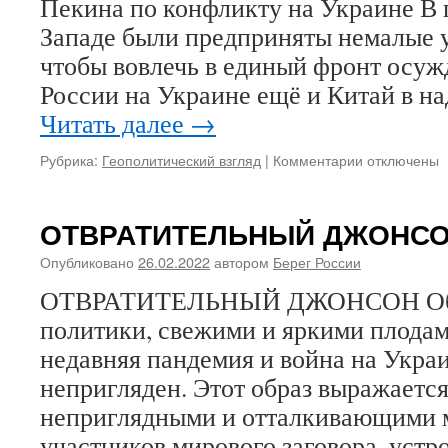
Пекина по конфликту на Украине В 
на
Украине
Западе были предприняты немалые у
рискованны
чтобы вовлечь в единый фронт осуж
России на Украине ещё и Китай в н
Читать далее
→
Рубрика:
Геополитический взгляд
|
Комментарии
к
отключены
записи
Откроет
ли
ОТВРАТИТЕЛЬНЫЙ ДЖОНС
Китай
«второй
Опубликовано
26.02.2022
автором
Берег России
фронт»
ОТВРАТИТЕЛЬНЫЙ ДЖОНСОН Обр
на
Тайване?
политики, свежими и яркими плодам
недавняя пандемия и война на Украи
непригляден. Этот образ выражается
неприглядными и отталкивающими м
участников мирового заговора, устр