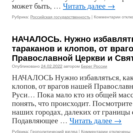
может быть, …
Читать далее
→
Рубрика:
Российская государственность
|
Комментарии
к
откл
запис
Игорь
Роман
НАЧАЛОСЬ. Нужно избавлятьс
ВЕРН
тараканов и клопов, от враг
РОСС
ВЛАС
Православной Церкви и Свя
ПОМА
БОЖЬ
Опубликовано
24.02.2022
автором
Берег России
НАЧАЛОСЬ Нужно избавляться, как 
клопов, от врагов нашей Православ
Руси… Пока мало кто из общей масс
понять, что происходит. Посмотрите
наших городах, далеких от границы 
Подавляющее …
Читать далее
→
Рубрика:
Геополитический взгляд
|
Комментарии
к
отключены