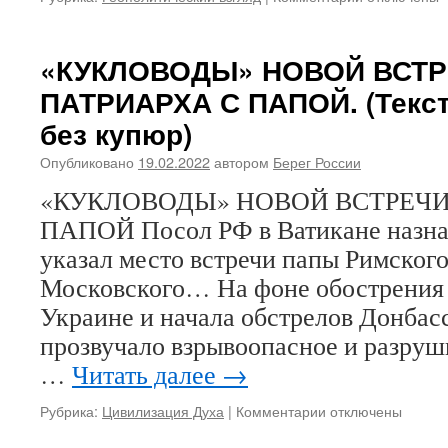
записи
Игорь
Романов.
«КУКЛОВОДЫ» НОВОЙ ВСТ
РАЗЫГРЫВА
ПАТРИАРХА С ПАПОЙ. (Текст
КАК
ПО
без купюр)
НОТАМ.
Что
Опубликовано
19.02.2022
автором
Берег России
было
«КУКЛОВОДЫ» НОВОЙ ВСТРЕЧИ
сделано
за
ПАПОЙ Посол РФ в Ватикане назнач
эти
указал место встречи папы Римског
годы,
чтобы
Московского… На фоне обострения 
отношения
Украине и начала обстрелов Донбас
с
Украиной
прозвучало взрывоопасное и разруш
вышли
…
Читать далее
→
на
уровень
Рубрика:
Цивилизация Духа
|
Комментарии
к
отключены
не
записи
заклятых