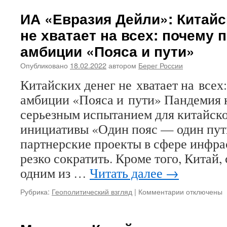
«КУКЛОВОДЫ»
врагов,
НОВОЙ
ИА «Евразия Дейли»: Китайс
а
ВСТРЕЧИ
родных
не хватает на всех: почему 
ПАТРИАРХА
братьев
С
и
амбиции «Пояса и пути»
ПАПОЙ.
сестер?
(Текст
Опубликовано
18.02.2022
автором
Берег России
публикуется
Китайских денег не хватает на всех
без
купюр)
амбиции «Пояса и пути» Пандемия 
серьезным испытанием для китайск
инициативы «Один пояс — один путь
партнерские проекты в сфере инфр
резко сократить. Кроме того, Китай,
одним из …
Читать далее
→
Рубрика:
Геополитический взгляд
|
Комментарии
к
отключены
записи
ИА
«Евразия