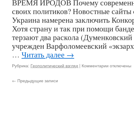
ВРЕМЯ ИРОДОВ Почему современны
спасительн
своих политиков? Новостные сайты 
смыслы?
Украина намерена заключить Конкор
Хотя страну и так при помощи банд
терзают два раскола (Думенковский
учрежден Варфоломеевский «экзарх
…
Читать далее
→
Рубрика:
Геополитический взгляд
|
Комментарии
к
отключены
записи
Игорь
←
Предыдущие записи
Романов,
Владислава
Романова.
ВРЕМЯ
ИРОДОВ