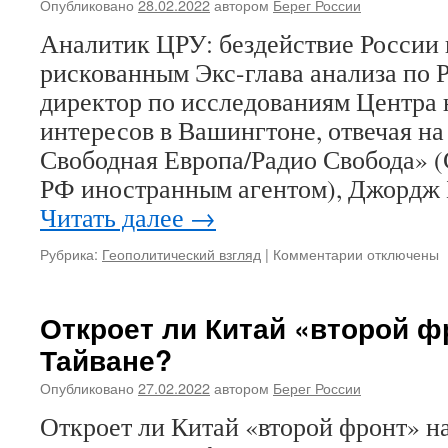
Опубликовано
28.02.2022
автором
Берег России
Аналитик ЦРУ: бездействие России 
рискованным Экс-глава анализа по Р
директор по исследованиям Центра
интересов в Вашингтоне, отвечая на
Свободная Европа/Радио Свобода» 
РФ иностранным агентом), Джордж 
Читать далее
→
Рубрика:
Геополитический взгляд
|
Комментарии
к
отключены
записи
Информаци
агентство
Откроет ли Китай «второй ф
«Регнум»:
Тайване?
Аналитик
ЦРУ
Опубликовано
27.02.2022
автором
Берег России
назвал
бездействие
Откроет ли Китай «второй фронт» н
России