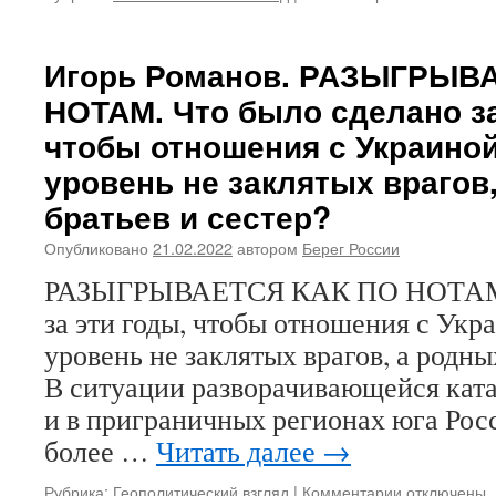
записи
НАЧАЛОСЬ.
Нужно
Игорь Романов. РАЗЫГРЫВ
избавляться,
НОТАМ. Что было сделано за
как
от
чтобы отношения с Украино
тараканов
уровень не заклятых врагов
и
клопов,
братьев и сестер?
от
врагов
Опубликовано
21.02.2022
автором
Берег России
нашей
Православн
РАЗЫГРЫВАЕТСЯ КАК ПО НОТАМ Ч
Церкви
за эти годы, чтобы отношения с Ук
и
уровень не заклятых врагов, а родны
Святой
Руси…
В ситуации разворачивающейся кат
и в приграничных регионах юга Рос
более …
Читать далее
→
Рубрика:
Геополитический взгляд
|
Комментарии
к
отключены