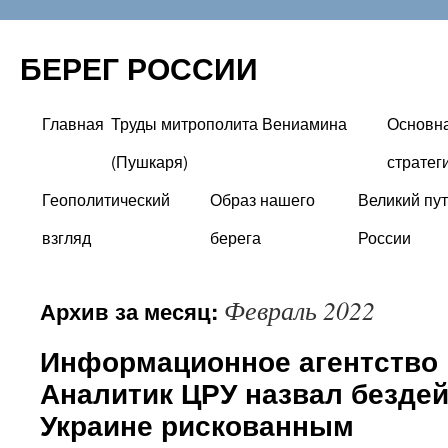
БЕРЕГ РОССИИ
Главная
Труды митрополита Вениамина
Основн
Перейти
(Пушкаря)
стратег
к
Геополитический
Образ нашего
Великий пут
содержимому
взгляд
берега
России
Февраль 2022
Архив за месяц:
Информационное агентство 
Аналитик ЦРУ назвал бездей
Украине рискованным