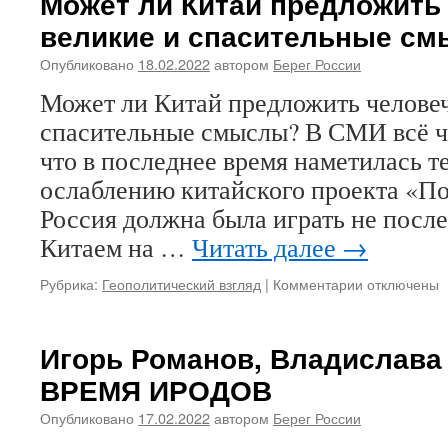
Может ли Китай предложить
Дейли»:
великие и спасительные с
Китайских
денег
Опубликовано
18.02.2022
автором
Берег России
не хватает
на всех:
Может ли Китай предложить человеч
почему
спасительные смыслы? В СМИ всё ча
потускнели
амбиции
что в последнее время наметилась т
«Пояса
ослаблению китайского проекта «Поя
и пути»
Россия должна была играть не пос
Китаем на …
Читать далее
→
Рубрика:
Геополитический взгляд
|
Комментарии
к
отключены
записи
Может
ли
Игорь Романов, Владислава
Китай
ВРЕМЯ ИРОДОВ
предложить
человечеств
Опубликовано
17.02.2022
автором
Берег России
великие
и