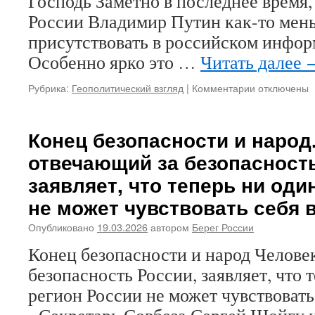
Господь Заметно в последнее время,
России Владимир Путин как-то мен
присутствовать в российском инфо
Особенно ярко это …
Читать далее
Рубрика:
Геополитический взгляд
|
Комментарии
к
отключены
записи
Иллюзия
«уходящего
Конец безопасности и народ
Путина»
отвечающий за безопасность
и
кого
заявляет, что теперь ни оди
«они»
не может чувствовать себя 
нам
готовят
Опубликовано
19.03.2026
автором
Берег России
Конец безопасности и народ Челове
безопасность России, заявляет, что 
регион России не может чувствовать