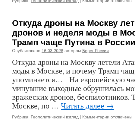
Рубрика:
Геополитический взгляд
|
Комментарии
к
отключены
не
записи
может
Кто
чувств
дает
Откуда дроны на Москву лет
себя
команду
в
дронов и неделя моды в Мос
на
безоп
подготовку
Трамп чаще Путина в Росси
переворота
в
Опубликовано
16.03.2026
автором
Берег России
России?
Откуда дроны на Москву летели Ата
моды в Москве, и почему Трамп чащ
упоминается… На европейскую час
минувшие выходные обрушилась мо
вражеских дронов, беспилотников. Т
Москве, по …
Читать далее
→
Рубрика:
Геополитический взгляд
|
Комментарии
к
отключены
записи
Откуда
дроны