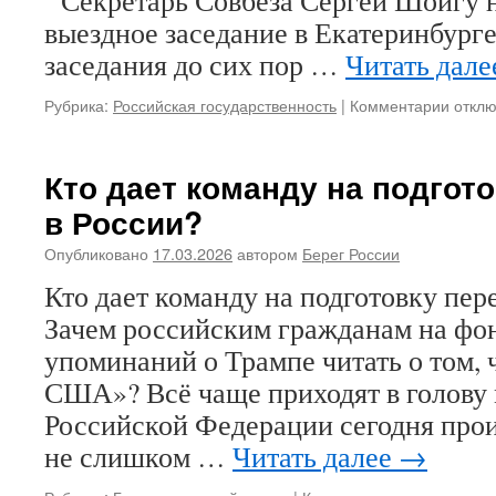
Секретарь Совбеза Сергей Шойгу н
выездное заседание в Екатеринбурге
заседания до сих пор …
Читать дал
Рубрика:
Российская государственность
|
Комментарии
к
откл
запис
Конец
безоп
Кто дает команду на подгот
и
в России?
народ
Челов
Опубликовано
17.03.2026
автором
Берег России
отвеч
за
Кто дает команду на подготовку пер
безоп
Зачем российским гражданам на фо
Росси
заявля
упоминаний о Трампе читать о том, 
что
США»? Всё чаще приходят в голову 
тепер
ни
Российской Федерации сегодня прои
один
не слишком …
Читать далее
→
регио
Росси