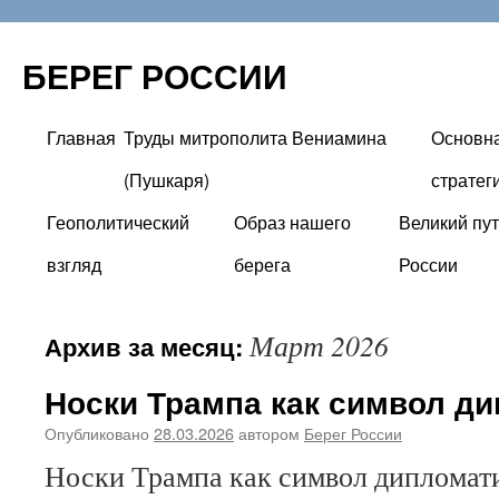
БЕРЕГ РОССИИ
Главная
Труды митрополита Вениамина
Основн
Перейти
(Пушкаря)
стратег
к
Геополитический
Образ нашего
Великий пут
содержимому
взгляд
берега
России
Март 2026
Архив за месяц:
Носки Трампа как символ д
Опубликовано
28.03.2026
автором
Берег России
Носки Трампа как символ дипломат