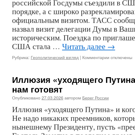
российской Госдумы съездили в СШ
порядке, а с широко разрекламиро
официальным визитом. ТАСС сообщ
назвал визит делегации Думы в Ваш
историческим. Поездка по приглаш
США стала …
Читать далее
→
Рубрика:
Геополитический взгляд
|
Комментарии
к
отключены
записи
Носки
Трампа
Иллюзия «уходящего Путина»
как
нам готовят
символ
дипломатии
Опубликовано
27.03.2026
автором
Берег России
Иллюзия «уходящего Путина» и кого
Не надо никаких преемников, котор
нынешнему Президенту, пусть «пре