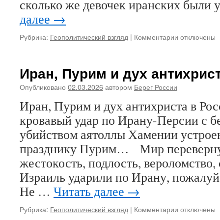
сколько же девочек иранских были
далее
→
Рубрика:
Геополитический взгляд
|
Комментарии
к
отключены
записи
Меланья
Трамп,
Иран, Пурим и дух антихрис
Совбез
ООН
Опубликовано
02.03.2026
автором
Берег России
и
Иран, Пурим и дух антихриста в Ро
поздравлен
Берл
кровавый удар по Ирану-Персии с б
Лазара
убийством аятоллы Хамении устрое
празднику Пурим… Мир переверну
жестокость, подлость, вероломство
Израиль ударили по Ирану, пожалуй
Не …
Читать далее
→
Рубрика:
Геополитический взгляд
|
Комментарии
к
отключены
записи