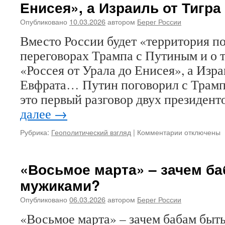
Енисея», а Израиль от Тигр
в
России
Опубликовано
10.03.2026
автором
Берег России
Вместо России будет «территория по
переговорах Трампа с Путиным и о 
«Россея от Урала до Енисея», а Изра
Евфрата… Путин поговорил с Трамп
это первый разговор двух президент
далее
→
Рубрика:
Геополитический взгляд
|
Комментарии
к
отключены
записи
Вместо
России
«Восьмое марта» – зачем б
будет
мужиками?
«территория
под
Опубликовано
06.03.2026
автором
Берег России
кем-
то»?
«Восьмое марта» – зачем бабам быт
О