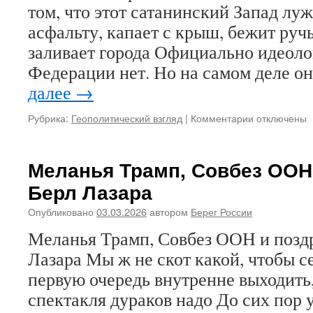
том, что этот сатанинский Запад лу
переговорах
Трампа
асфальту, капает с крыш, бежит руч
с
заливает города Официально идеоло
Путиным
и
Федерации нет. Но на самом деле о
о
далее
→
том,
кому
Рубрика:
Геополитический взгляд
|
Комментарии
к
отключены
нужны
записи
«Россея
«Восьмое
от
марта»
Меланья Трамп, Совбез ООН
Урала
–
до
Берл Лазара
зачем
Енисея»,
бабам
а
Опубликовано
03.03.2026
автором
Берег России
быть
Израиль
мужиками?
Меланья Трамп, Совбез ООН и позд
от
Тигра
Лазара Мы ж не скот какой, чтобы се
до
первую очередь внутренне выходить,
Евфрата…
спектакля дураков надо До сих пор 