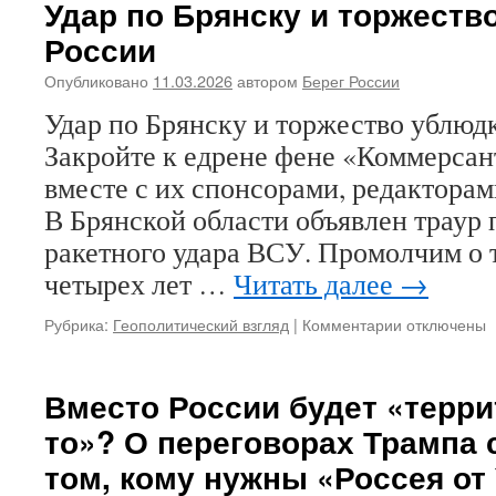
Удар по Брянску и торжеств
на
России
Москву
летели.
Опубликовано
11.03.2026
автором
Берег России
Атака
дронов
Удар по Брянску и торжество ублюдк
и
Закройте к едрене фене «Коммерсан
неделя
моды
вместе с их спонсорами, редактор
в
В Брянской области объявлен траур
Москве,
и
ракетного удара ВСУ. Промолчим о 
почему
четырех лет …
Читать далее
→
Трамп
чаще
Рубрика:
Геополитический взгляд
|
Комментарии
к
отключены
Путина
записи
в
Удар
России
по
Вместо России будет «терри
упоминаетс
Брянску
то»? О переговорах Трампа 
и
торжество
том, кому нужны «Россея от
ублюдков