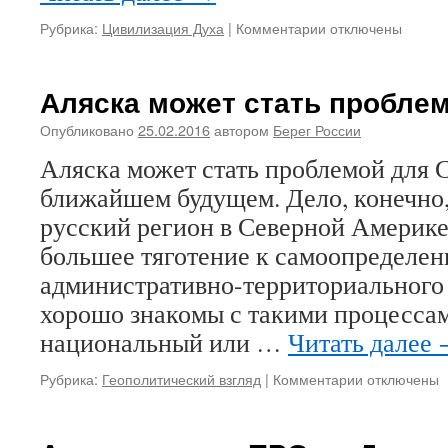
собственного
кошелька»
Рубрика:
Цивилизация Духа
|
Комментарии
к
отключены
записи
Провокаторы
и
Аляска может стать пробле
паникеры,
зовущие
Опубликовано
25.02.2016
автором
Берег России
к
Аляска может стать проблемой для
церковному
расколу
ближайшем будущем. Дело, конечно, 
русский регион в Северной Америке
большее тяготение к самоопределен
административно-территориального 
хорошо знакомы с такими процессам
национальный или …
Читать далее
Рубрика:
Геополитический взгляд
|
Комментарии
к
отключены
записи
Аляска
может