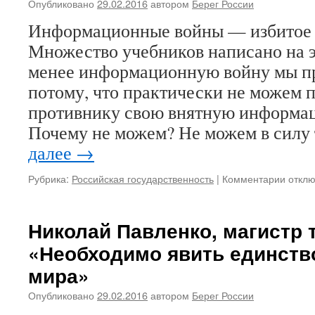
Опубликовано
29.02.2016
автором
Берег России
Информационные войны — избитое 
Множество учебников написано на 
менее информационную войну мы пр
потому, что практически не можем 
противнику свою внятную информа
Почему не можем? Не можем в силу
далее
→
Рубрика:
Российская государственность
|
Комментарии
к
откл
запис
Берег
Росси
Николай Павленко, магистр 
«Нас
«Необходимо явить единств
будут
сильн
мира»
запуги
и
Опубликовано
29.02.2016
автором
Берег России
уничт