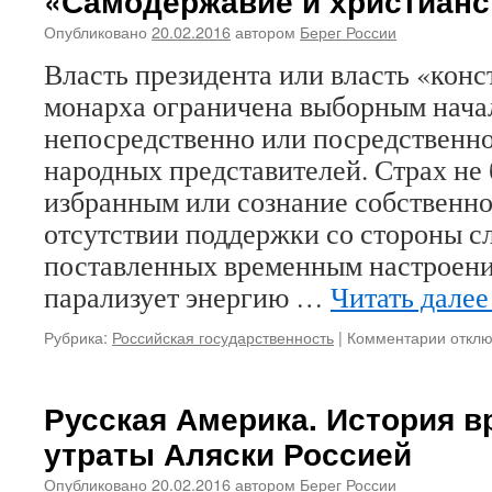
«Самодержавие и христианс
Востоке
Опубликовано
20.02.2016
автором
Берег России
и
китайское
Власть президента или власть «кон
предупрежд
монарха ограничена выборным нача
непосредственно или посредственно
народных представителей. Страх не 
избранным или сознание собственно
отсутствии поддержки со стороны с
поставленных временным настроение
парализует энергию …
Читать дале
Рубрика:
Российская государственность
|
Комментарии
к
откл
запис
Катко
В.Д.
Русская Америка. История 
(1867
утраты Аляски Россией
—
1919).
Опубликовано
20.02.2016
автором
Берег России
Отрыв