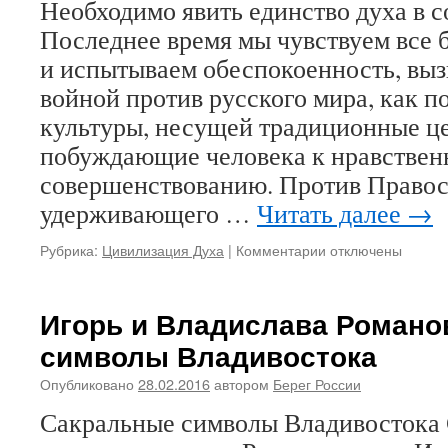
Необходимо явить единство духа в 
Пока
мы
Последнее время мы чувствуем все
не
и испытываем обеспокоенность, вы
стане
русск
войной против русского мира, как п
право
культуры, несущей традиционные ц
людь
побуждающие человека к нравствен
совершенствованию. Против Правосл
удерживающего …
Читать далее
→
Рубрика:
Цивилизация Духа
|
Комментарии
к
отключены
записи
Николай
Павленко,
Игорь и Владислава Романо
магистр
символы Владивостока
теологии:
«Необходимо
Опубликовано
28.02.2016
автором
Берег России
явить
единство
Сакральные символы Владивостока
духа