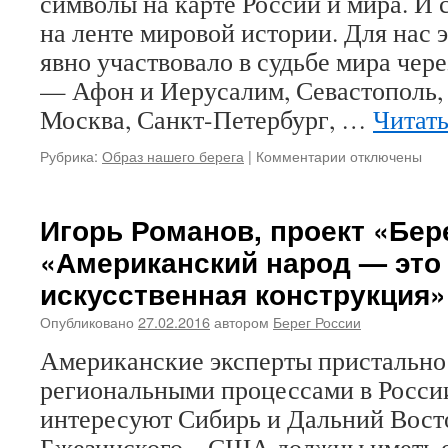
символы на карте России и мира. И
в
союзе
на ленте мировой истории. Для нас э
мира»
явно участвовало в судьбе мира чере
— Афон и Иерусалим, Севастополь,
Москва, Санкт-Петербург, …
Читать
Рубрика:
Образ нашего берега
|
Комментарии
к
отключены
записи
Игорь
и
Игорь Романов, проект «Бер
Владислава
«Американский народ — это
Романовы.
Сакральные
искусственная конструкция»
символы
Владивостока
Опубликовано
27.02.2016
автором
Берег России
Американские эксперты пристально
региональными процессами в Росси
интересуют Сибирь и Дальний Восто
Бжезинского – США должны иметь о