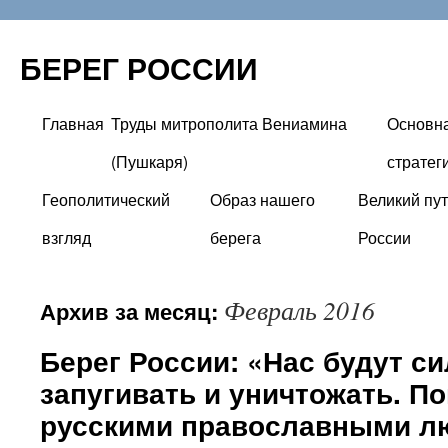
БЕРЕГ РОССИИ
Главная
Труды митрополита Вениамина
Основн
Перейти
(Пушкаря)
стратег
к
Геополитический
Образ нашего
Великий пут
содержимому
взгляд
берега
России
Февраль 2016
Архив за месяц:
Берег России: «Нас будут с
запугивать и уничтожать. П
русскими православными л