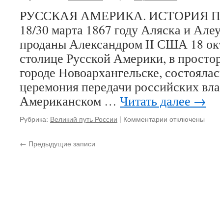
из
РУССКАЯ АМЕРИКА. ИСТОРИЯ 
статьи
18/30 марта 1867 году Аляска и Але
«Само
и
проданы Александром II США 18 окт
христ
столице Русской Америки, в просто
городе Новоархангельске, состояла
церемония передачи российских вл
Американском …
Читать далее
→
Рубрика:
Великий путь России
|
Комментарии
к
отключены
записи
Русская
←
Предыдущие записи
Америка.
История
временной
утраты
Аляски
Россией