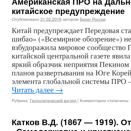
Американская ПРО на Дальн
стать
китайское предупреждение
проблемой
для
Опубликовано
21.02.2016
автором
Берег России
США
Китай предупреждает Передовая ста
шибао» («Всемирное обозрение») не
взбудоражила мировое сообщество 
китайской центральной газете явила
яркий образчик неприятия Пекином
планов развертывания на Юге Корей
элемента глобальной системы ПРО 
Читать далее
→
Рубрика:
Геополитический взгляд
|
Комментарии
к
отключены
записи
Американск
ПРО
Катков В.Д. (1867 — 1919). О
на
Дальнем