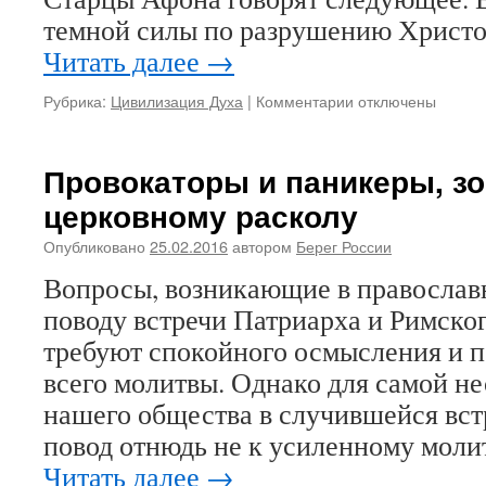
темной силы по разрушению Христо
Читать далее
→
Рубрика:
Цивилизация Духа
|
Комментарии
к
отключены
записи
Афонские
старцы
Провокаторы и паникеры, з
о
церковному расколу
встрече
русского
Опубликовано
25.02.2016
автором
Берег России
Патриарха
и
Вопросы, возникающие в православ
Папы:
поводу встречи Патриарха и Римско
«Рога
торчат
требуют спокойного осмысления и п
не
всего молитвы. Однако для самой н
из
Ватикана,
нашего общества в случившейся вс
а
повод отнюдь не к усиленному моли
из
Читать далее
→
вашего