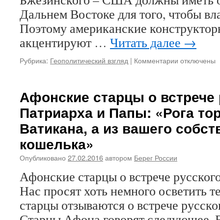
Дальнем Востоке для того, чтобы вл
Поэтому американские конструктор
акцентируют …
Читать далее
→
Рубрика:
Геополитический взгляд
|
Комментарии
к
отключены
записи
Игорь
Романов,
Афонские старцы о встрече 
проект
Патриарха и Папы: «Рога тор
«Берег
России»:
Ватикана, а из вашего собст
«Американс
кошелька»
народ
—
Опубликовано
27.02.2016
автором
Берег России
это
иллюзия,
Афонские старцы о встрече русског
искусственн
Нас просят хоть немного осветить т
конструкция
старцы отзываются о встрече русско
Старцы Афона говорят следующее. 