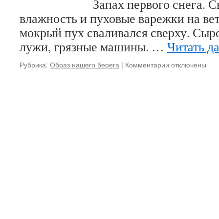
Запах первого снега. Свеже
влажность и пуховые варежки на в
мокрый пух сваливался сверху. Сыр
лужи, грязные машины. …
Читать д
Рубрика:
Образ нашего берега
|
Комментарии
к
отключены
записи
Запах
первого
снега