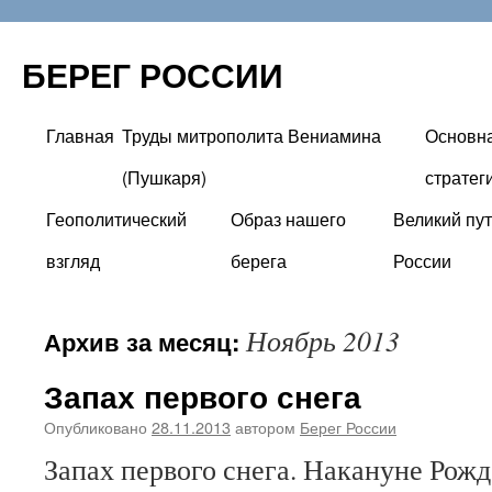
БЕРЕГ РОССИИ
Главная
Труды митрополита Вениамина
Основн
Перейти
(Пушкаря)
стратег
к
Геополитический
Образ нашего
Великий пут
содержимому
взгляд
берега
России
Ноябрь 2013
Архив за месяц:
Запах первого снега
Опубликовано
28.11.2013
автором
Берег России
Запах первого снега. Накануне Ро