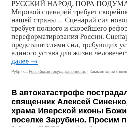
РУССКИЙ НАРОД, ПОРА ПОДУМА
Мировой сценарий требует скорейш
нашей страны… Сценарий сил новог
требует полного и скорейшего рефо
переформатирования России. Сцена
представителями сил, требующих ус
единого устава для жизни человече
далее
→
Рубрика:
Российская государственность
|
Комментарии
к
откл
запис
ИГОР
РОМА
В автокатастрофе пострада
РУСС
священник Алексей Синенко
НАРО
ПОРА
храма Иверской иконы Божи
ПОДУ
поселке Зарубино. Просим п
О
РОСС