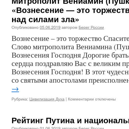
Митрополит Вениамин (Пушк
«Апостольский»
«Вознесение — это торжест
визит
папы
над силами зла»
Франциска
к
Опубликовано
05.06.2019
автором
Берег России
румынским
Вознесение – это торжество Спасите
униатам
и
Слово митрополита Вениамина (Пуш
иезуитам
Вознесения Господня Дорогие братья
сердца поздравляю Вас с великим п
Вознесения Господня! В этот чудес
со святыми апостолами преисполн
→
Рубрика:
Цивилизация Духа
|
Комментарии
к
отключены
записи
Митрополит
Вениамин
Рейтинг Путина и националь
(Пушкарь):
«Вознесение
Опубликовано
01.06.2019
автором
Берег России