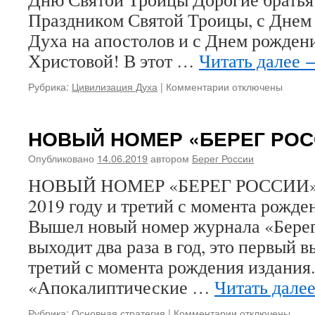
Праздником Святой Троицы, с Днем
Духа на апостолов и с Днем рожден
Христовой! В этот …
Читать далее
Рубрика:
Цивилизация Духа
|
Комментарии
к
отключены
записи
Приготовим
же,
НОВЫЙ НОМЕР «БЕРЕГ РОС
братья
и
Опубликовано
14.06.2019
автором
Берег России
сестры,
НОВЫЙ НОМЕР «БЕРЕГ РОССИИ»! 
пути
Господу
2019 году и третий с момента рожд
Духу
Вышел новый номер журнала «Берег
Святому!
Слово
выходит два раза в год, это первый в
митрополита
третий с момента рождения издания.
Вениамина
«Апокалиптические …
Читать дале
(Пушкаря)
к
Празднику
Рубрика:
Основная стратегия
|
Комментарии
к
отключены