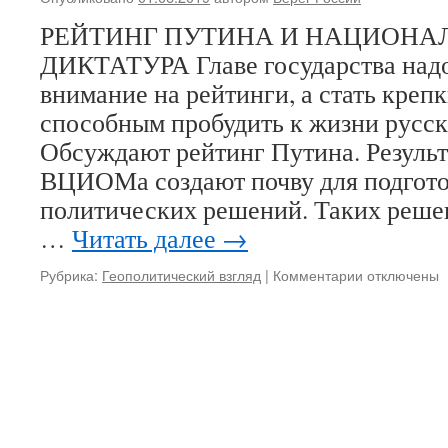
—
РЕЙТИНГ ПУТИНА И НАЦИОНА
это
торжество
ДИКТАТУРА Главе государства надо
Спасителя
внимание на рейтинги, а стать креп
над
силами
способным пробудить к жизни русс
зла»
Обсуждают рейтинг Путина. Результ
ВЦИОМа создают почву для подгот
политических решений. Таких реше
…
Читать далее
→
Рубрика:
Геополитический взгляд
|
Комментарии
к
отключены
записи
Рейтинг
Путина
и
национальн
диктатура