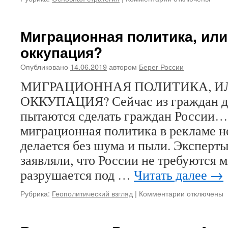
Святой
записи
Троицы
НОВЫЙ
НОМЕР
Миграционная политика, или
«БЕРЕГ
оккупация?
РОССИИ»!
Опубликовано
14.06.2019
автором
Берег России
МИГРАЦИОННАЯ ПОЛИТИКА, И
ОККУПАЦИЯ? Сейчас из граждан д
пытаются сделать граждан России
миграционная политика в рекламе н
делается без шума и пыли. Эксперты
заявляли, что России не требуются 
разрушается под …
Читать далее
→
Рубрика:
Геополитический взгляд
|
Комментарии
к
отключены
записи
Миграционн
политика,