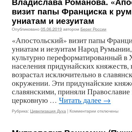
Владислава Романова. «Апо
или
визит папы Франциска к ру
тихая
оккупация?
униатам и иезуитам
Опубликовано
05.06.2019
автором
Берег России
«Апостольский» визит папы Франц
униатам и иезуитам Народ Румынии,
культурно переформатированный в X
населения придунайских княжеств,
возрастал исключительно в славянс
окружении. Эти придунайские княже
славянскими, приняли Православие
церковную …
Читать далее
→
Рубрика:
Цивилизация Духа
|
Комментарии
к
отключены
записи
Владислава
Романова.