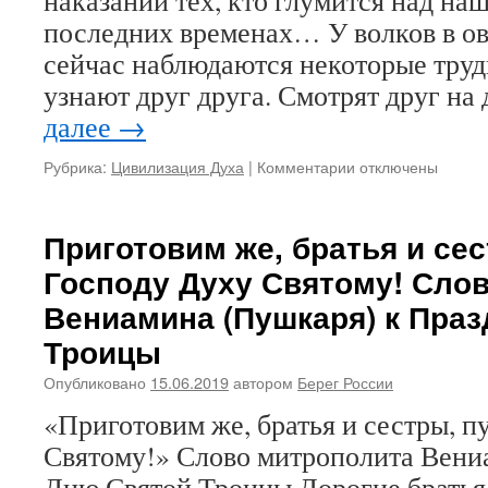
наказании тех, кто глумится над на
храма
Иверской
последних временах… У волков в о
иконы
сейчас наблюдаются некоторые труд
Божией
узнают друг друга. Смотрят друг на
Матери
в
далее
→
поселке
Зарубино.
Рубрика:
Цивилизация Духа
|
Комментарии
к
отключены
Просим
записи
помочь!
РОССИЯ,
ВОЛКИ
Приготовим же, братья и сес
И
Господу Духу Святому! Сло
ИВАН
ВАСИЛЬЕВИЧ
Вениамина (Пушкаря) к Праз
Троицы
Опубликовано
15.06.2019
автором
Берег России
«Приготовим же, братья и сестры, п
Святому!» Слово митрополита Вени
Дню Святой Троицы Дорогие братья 