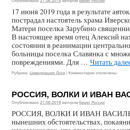
Опубликовано
21.06.2019
автором
Берег России
17 июня 2019 года в результате авто
пострадал настоятель храма Иверс
Матери поселка Зарубино священни
В настоящее время отец Алексий на
состоянии в реанимации центральн
больницы поселка Славянка с мно
повреждениями. Для …
Читать дале
Рубрика:
Цивилизация Духа
|
Комментарии
к
отключены
записи
В
автокатастрофе
РОССИЯ, ВОЛКИ И ИВАН В
пострадал
приморский
Опубликовано
21.06.2019
автором
Берег России
священник
РОССИЯ, ВОЛКИ И ИВАН ВАСИЛЬ
Алексей
Синенко,
нынешних обстоятельствах, покаяни
настоятель