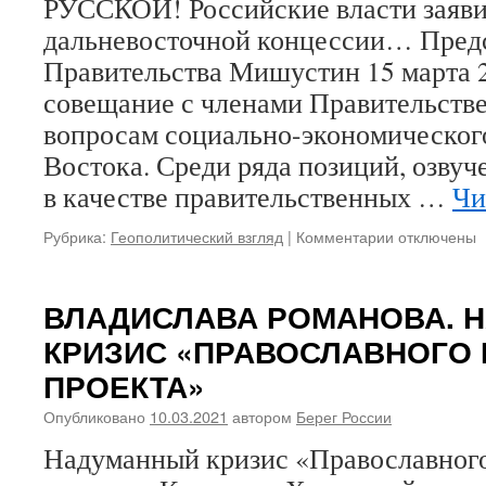
РУССКОЙ! Российские власти заяви
грехе
дальневосточной концессии… Пред
цареубийства…
Правительства Мишустин 15 марта 2
совещание с членами Правительств
вопросам социально-экономическог
Востока. Среди ряда позиций, озв
в качестве правительственных …
Чи
Рубрика:
Геополитический взгляд
|
Комментарии
к
отключены
записи
ПОМОЛИМС
ЗА
ВЛАДИСЛАВА РОМАНОВА. 
ЕДИНСТВО
КРИЗИС «ПРАВОСЛАВНОГО
РОССИИ
И
ПРОЕКТА»
ЗЕМЛИ
РУССКОЙ!
Опубликовано
10.03.2021
автором
Берег России
Российские
Надуманный кризис «Православного
власти
заявили