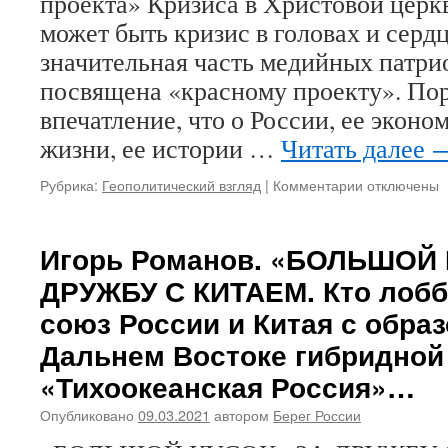
проекта» Кризиса в Христовой церкв
о
может быть кризис в головах и сер
дальневосто
концессии…
значительная часть медийных патри
посвящена «красному проекту». По
впечатление, что о России, ее эконо
жизни, ее истории …
Читать далее
Рубрика:
Геополитический взгляд
|
Комментарии
к
отключены
записи
ВЛАДИСЛАВ
РОМАНОВА.
Игорь Романов. «БОЛЬШОЙ 
НАДУМАНН
ДРУЖБУ С КИТАЕМ. Кто лобб
КРИЗИС
«ПРАВОСЛА
союз России и Китая с обра
ГЛОБАЛЬНО
Дальнем Востоке гибридной
ПРОЕКТА»
«Тихоокеанская Россия»…
Опубликовано
09.03.2021
автором
Берег России