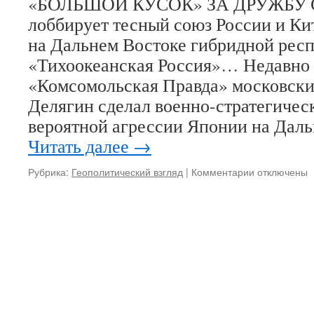
«БОЛЬШОЙ КУСОК» ЗА ДРУЖБУ 
лоббирует тесный союз России и Ки
на Дальнем Востоке гибридной рес
«Тихоокеанская Россия»… Недавно 
«Комсомольская Правда» московски
Делягин сделал военно-стратегичес
вероятной агрессии Японии на Дал
Читать далее
→
Рубрика:
Геополитический взгляд
|
Комментарии
к
отключены
записи
Игорь
Романов.
«БОЛЬШОЙ
КУСОК»
ЗА
ДРУЖБУ
С
КИТАЕМ.
Кто