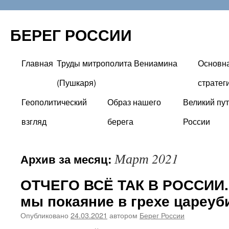
БЕРЕГ РОССИИ
Главная
Труды митрополита Вениамина
Основн
Перейти
(Пушкаря)
стратег
к
Геополитический
Образ нашего
Великий пут
содержимому
взгляд
берега
России
Март 2021
Архив за месяц:
ОТЧЕГО ВСЁ ТАК В РОССИИ.
мы покаяние в грехе цареу
Опубликовано
24.03.2021
автором
Берег России