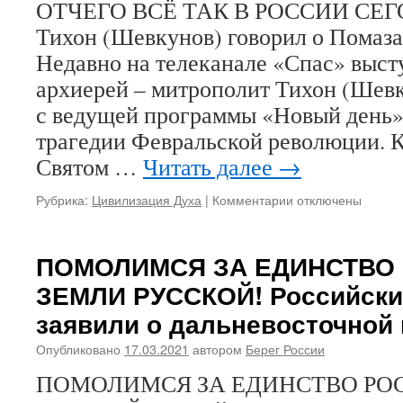
ОТЧЕГО ВСЁ ТАК В РОССИИ СЕГ
Тихон (Шевкунов) говорил о Пома
Недавно на телеканале «Спас» выст
архиерей – митрополит Тихон (Шевк
с ведущей программы «Новый день»
трагедии Февральской революции. К
Святом …
Читать далее
→
Рубрика:
Цивилизация Духа
|
Комментарии
к
отключены
записи
ОТЧЕГО
ВСЁ
ПОМОЛИМСЯ ЗА ЕДИНСТВО 
ТАК
ЗЕМЛИ РУССКОЙ! Российски
В
РОССИИ.
заявили о дальневосточной
Принесем
ли
Опубликовано
17.03.2021
автором
Берег России
мы
ПОМОЛИМСЯ ЗА ЕДИНСТВО РО
покаяние
в