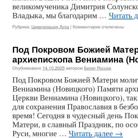
великомученика Димитрия Солунско
Владыка, мы благодарим …
Читать 
Рубрика:
Цивилизация Духа
|
Комментарии
к
отключены
записи
Вы
являетесь
Под Покровом Божией Мате
молитвенником
архиепископа Вениамина (Н
о
возрождении
Опубликовано
14.10.2025
автором
Берег России
Самодержавной
монархии!
Под Покровом Божией Матери моли
Православные
Вениамина (Новицкого) Памяти арх
царелюбцы
поздравляют
Церкви Вениамина (Новицкого), так
митрополита
для сохранения Православия в безб
Вениамина
(Пушкаря)
время! Сегодня в чудесный день По
с
Матери, в славный Праздник, по ос
днём
Руси, многие …
Читать далее
рождения
→