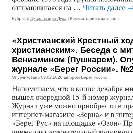
отправившаяся на …
Читать далее
Рубрика:
Цивилизация Духа
|
Комментарии
к
отключены
записи
С
обретением
«Христианский Крестный хо
Порт-
христианским». Беседа с м
Артурской
иконы
Вениамином (Пушкарем). Оп
Божий
журнале «Берег России». №2
Матери!
Сегодня
Опубликовано
09.02.2026
автором
Берег России
замечательный
Праздник
Напоминаем, что в конце декабря ми
–
вышел очередной 15-й номер журнал
День
обретения
Журнал уже можно приобрести в пр
Порт-
интернет-магазине «Зерна» и в инте
Артурской
иконы
«Берег Рус» на площадке «Озон» П
Божией
вниманию замечательный материал с
Матери