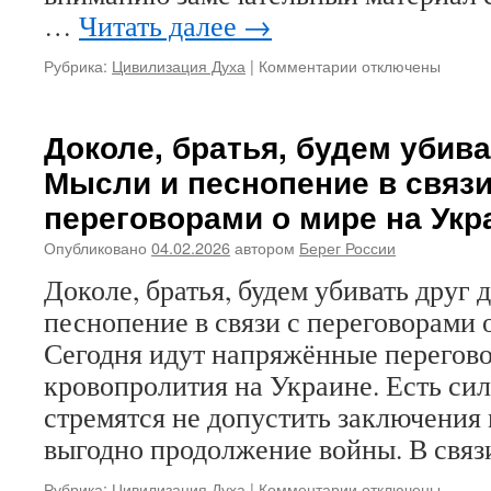
…
Читать далее
→
Рубрика:
Цивилизация Духа
|
Комментарии
к
отключены
записи
«Христианский
Крестный
Доколе, братья, будем убива
ход
Мысли и песнопение в связи
должен
быть
переговорами о мире на Укр
христианским».
Беседа
Опубликовано
04.02.2026
автором
Берег России
с
Доколе, братья, будем убивать друг
митрополитом
Вениамином
песнопение в связи с переговорами 
(Пушкарем).
Сегодня идут напряжённые перегов
Опубликовано
в
кровопролития на Украине. Есть сил
журнале
стремятся не допустить заключения
«Берег
России».
выгодно продолжение войны. В свя
№2(15).2025
Рубрика:
Цивилизация Духа
|
Комментарии
к
отключены