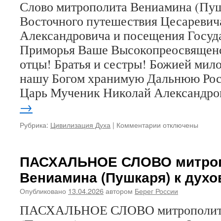
Слово митрополита Вениамина (Пуш
Восточного путешествия Цесаревич
Александровича и посещения Госуд
Приморья Ваше Высокопреосвященс
отцы! Братья и сестры! Божией мило
нашу Богом хранимую Дальнюю Рос
Царь Мученик Николай Александр
→
Рубрика:
Цивилизация Духа
|
Комментарии
к
отключены
записи
Слово
митрополита
ПАСХАЛЬНОЕ СЛОВО митро
Вениамина
Вениамина (Пушкаря) к дух
(Пушкаря)
на
Опубликовано
13.04.2026
автором
Берег России
135-
летие
ПАСХАЛЬНОЕ СЛОВО митрополит
Восточного