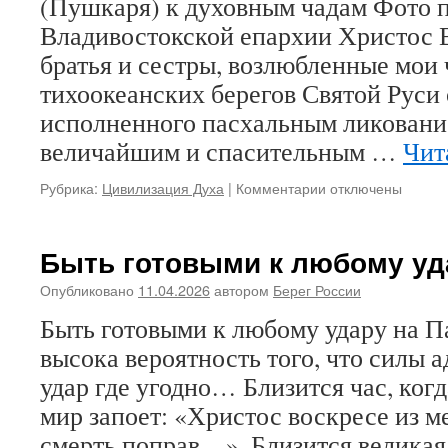
(Пушкаря) к духовным чадам Фото 
путешествия
Цесаревича
Владивостокской епархии Христос 
Николая
братья и сестры, возлюбленные мои 
Александровича
и
тихоокеанских берегов Святой Руси 
посещения
исполненного пасхальным ликование
Государем
величайшим и спасительным …
Владивостока
Чит
и
Приморья
Рубрика:
Цивилизация Духа
|
Комментарии
к
отключены
записи
ПАСХАЛЬНОЕ
СЛОВО
Быть готовыми к любому уд
митрополита
Вениамина
Опубликовано
11.04.2026
автором
Берег России
(Пушкаря)
Быть готовыми к любому удару на П
к
духовным
высока вероятность того, что силы а
чадам
удар где угодно… Близится час, ког
мир запоет: «Христос воскресе из м
смерть поправ…». Близится великая