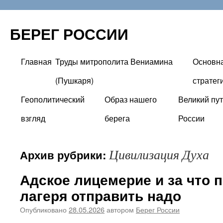
БЕРЕГ РОССИИ
Главная
Труды митрополита Вениамина
Основн
Перейти
(Пушкаря)
стратег
к
Геополитический
Образ нашего
Великий пут
содержимому
взгляд
берега
России
Цивилизация Духа
Архив рубрики:
Адское лицемерие и за что 
лагеря отправить надо
Опубликовано
28.05.2026
автором
Берег России