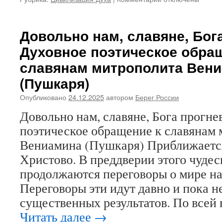
записи
Доколе,
братья,
Довольно нам, славяне, Бог
будем
Духовное поэтическое обра
убивать
друг
славянам митрополита Вен
друга?
(Пушкаря)
Мысли
и
Опубликовано
24.12.2025
автором
Берег России
песнопение
в
Довольно нам, славяне, Бога прогне
связи
поэтическое обращение к славянам
с
переговорами
Вениамина (Пушкаря) Приближаетс
о
Христово. В преддверии этого чуде
мире
на
продолжаются переговоры о мире на
Украине
Переговоры эти идут давно и пока н
существенных результатов. По всей
Читать далее
→