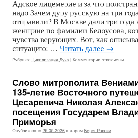
Адское лицемерие и за что полстран
надо Зачем дуру русскую на три год
отправили? В Москве дали три года
женщине по фамилии Белоусова, ко
чувства верующих. Вот, как описы
ситуацию: …
Читать далее
→
Рубрика:
Цивилизация Духа
|
Комментарии
к
отключены
записи
Адское
лицемерие
Слово митрополита Вениами
и
135-летие Восточного путеш
за
что
Цесаревича Николая Алекса
полстраны
посещения Государем Влади
в
лагеря
Приморья
отправить
надо
Опубликовано
25.05.2026
автором
Берег России