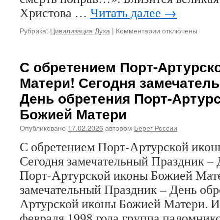
Христова …
Читать далее
→
Рубрика:
Цивилизация Духа
|
Комментарии
к
отключены
записи
Быть
готовыми
С обретением Порт-Артурск
к
Матери! Сегодня замечател
любому
удару
День обретения Порт-Артур
на
Божией Матери
Пасху
Опубликовано
17.02.2026
автором
Берег России
С обретением Порт-Артурской икон
Сегодня замечательный Праздник – 
Порт-Артурской иконы Божией Мат
замечательный Праздник – День обр
Артурской иконы Божией Матери. Им
февраля 1998 года группа паломнико