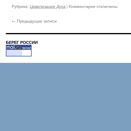
Рубрика:
Цивилизация Духа
|
Комментарии
к
отключены
записи
Под
←
Предыдущие записи
Покровом
Божией
Матери
молитвами
БЕРЕГ РОССИИ
архиепископа
Вениамина
(Новицкого)