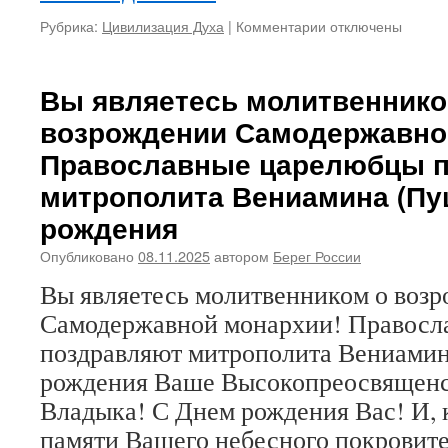
Рубрика:
Цивилизация Духа
|
Комментарии
к
отключены
записи
Довольно
нам,
Вы являетесь молитвеннико
славяне,
возрождении Самодержавно
Бога
прогневлять!
Православные царелюбцы 
Духовное
митрополита Вениамина (Пу
поэтическое
обращение
рождения
к
славянам
Опубликовано
08.11.2025
автором
Берег России
митрополита
Вениамина
Вы являетесь молитвенником о воз
(Пушкаря)
Самодержавной монархии! Правосл
поздравляют митрополита Вениамин
рождения Ваше Высокопреосвященс
Владыка! С Днем рождения Вас! И, 
памяти Вашего небесного покровите