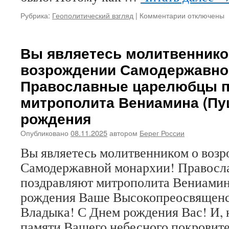
подоплёке
отстранения
Рубрика:
Геополитический взгляд
|
Комментарии
к
отключены
экзарха
записи
Западной
Большой
Европы
патриот
Вы являетесь молитвеннико
митрополит
Америки
возрождении Самодержавно
Нестора
может
(Сиротенко)
взорвать
Православные царелюбцы 
патриотов
митрополита Вениамина (Пу
Евразии
рождения
Опубликовано
08.11.2025
автором
Берег России
Вы являетесь молитвенником о воз
Самодержавной монархии! Правосл
поздравляют митрополита Вениамин
рождения Ваше Высокопреосвященс
Владыка! С Днем рождения Вас! И, 
памяти Вашего небесного покровите