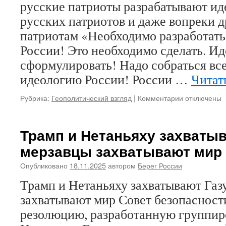
русские патриоты разрабатывают ид
русских патриотов и даже вопреки 
патриотам «Необходимо разработать
России! Это необходимо сделать. И
сформулировать! Надо собраться все
идеологию России! России …
Читат
Рубрика:
Геополитический взгляд
|
Комментарии
к
отключены
записи
Первый
Русский
Трамп и Нетаньяху захватыв
форум
мерзавцы захватывают мир
для
«первых
Опубликовано
18.11.2025
автором
Берег России
русских»?
Одни
Трамп и Нетаньяху захватывают Газ
русские
захватывают мир Совет безопаснос
патриоты
разрабатыв
резолюцию, разработанную группир
идеологию