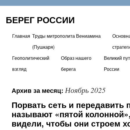
БЕРЕГ РОССИИ
Главная
Труды митрополита Вениамина
Основн
Перейти
(Пушкаря)
стратег
к
Геополитический
Образ нашего
Великий пут
содержимому
взгляд
берега
России
Ноябрь 2025
Архив за месяц:
Порвать сеть и передавить п
называют «пятой колонной»,
видели, чтобы они строем хо