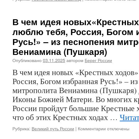
записи
Человечеств
–
В чем идея новых«Крестных
новый
люблю тебя, Россия, Богом 
газ,
люди
Русь!» – из песнопения мит
–
Вениамина (Пушкаря)
новая
нефть,
Опубликовано
03.11.2025
автором
Берег России
реклама
—
В чем идея новых «Крестных ходов»
двигатель
Россия, Богом избранная Русь!» – и
жизни
митрополита Вениамина (Пушкаря) 
Иконы Божией Матери. Во многих к
России пройдут большие Крестные х
что об этих Крестных ходах …
Чита
Рубрика:
Великий путь России
|
Комментарии
к
отключены
записи