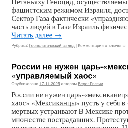
Нетаньяху Геноцид, осуществляемы
без
других
фашистским режимом Израиля, дости
русских
Сектор Газа фактически «упраздняю
патриотов
часть людей в Газе Израиль физиче
и
даже
Читать далее
→
вопреки
другим
Рубрика:
Геополитический взгляд
|
Комментарии
к
отключены
русским
записи
патриотам
Трамп
и
России не нужен царь-«мекс
Нетаньяху
«управляемый хаос»
захватывают
Газу,
Опубликовано
17.11.2025
автором
Берег России
мерзавцы
захватывают
России не нужен царь-«мексиканец
мир
хаос» «Мексиканцы» пусть у себя в
мертвых устраивают В Мексике про
множестве пострадавших. Протесту
правительства, против коррупции. 