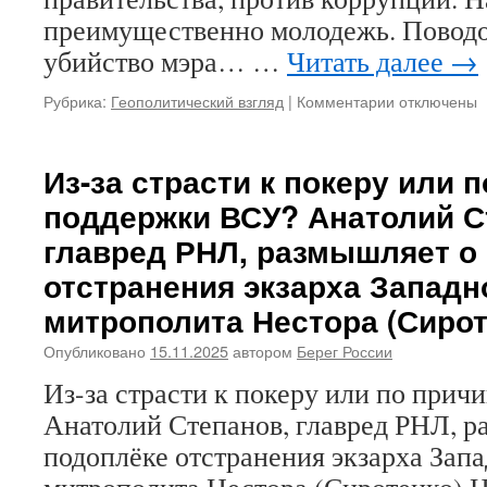
преимущественно молодежь. Поводом
убийство мэра… …
Читать далее
→
Рубрика:
Геополитический взгляд
|
Комментарии
к
отключены
записи
России
не
Из-за страсти к покеру или 
нужен
поддержки ВСУ? Анатолий С
царь-«мекси
и
главред РНЛ, размышляет о
«управляем
отстранения экзарха Запад
хаос»
митрополита Нестора (Сирот
Опубликовано
15.11.2025
автором
Берег России
Из-за страсти к покеру или по при
Анатолий Степанов, главред РНЛ, р
подоплёке отстранения экзарха Зап