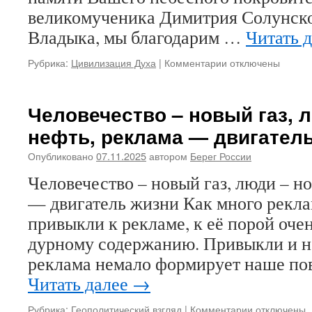
великомученика Димитрия Солунско
Владыка, мы благодарим …
Читать 
Рубрика:
Цивилизация Духа
|
Комментарии
к
отключены
записи
Вы
являетесь
Человечество – новый газ, 
молитвенником
нефть, реклама — двигател
о
возрождении
Опубликовано
07.11.2025
автором
Берег России
Самодержавной
монархии!
Человечество – новый газ, люди – н
Православные
— двигатель жизни Как много рекл
царелюбцы
поздравляют
привыкли к рекламе, к её порой оче
митрополита
дурному содержанию. Привыкли и не
Вениамина
(Пушкаря)
реклама немало формирует наше по
с
Читать далее
→
днём
рождения
Рубрика:
Геополитический взгляд
|
Комментарии
к
отключены