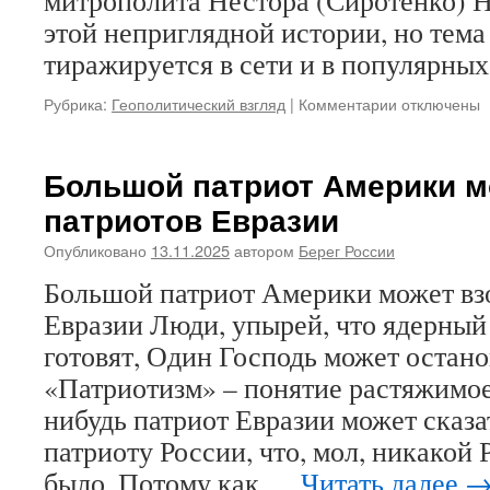
митрополита Нестора (Сиротенко) Н
этой неприглядной истории, но тем
тиражируется в сети и в популярны
Рубрика:
Геополитический взгляд
|
Комментарии
к
отключены
записи
Из-
за
Большой патриот Америки м
страсти
патриотов Евразии
к
покеру
Опубликовано
13.11.2025
автором
Берег России
или
по
Большой патриот Америки может взо
причине
Евразии Люди, упырей, что ядерный
поддержки
ВСУ?
готовят, Один Господь может остан
Анатолий
«Патриотизм» – понятие растяжимое
Степанов,
главред
нибудь патриот Евразии может сказа
РНЛ,
патриоту России, что, мол, никакой 
размышляет
было. Потому как …
Читать далее
о