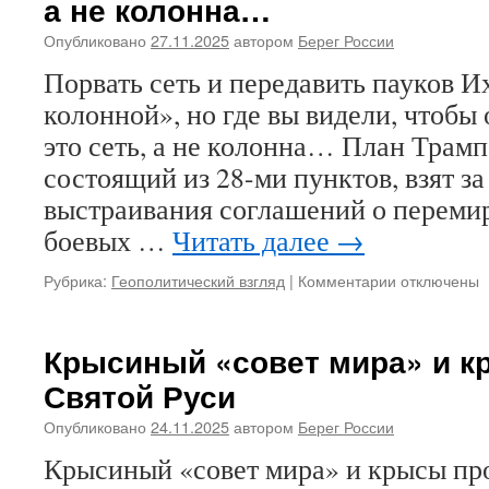
а не колонна…
Опубликовано
27.11.2025
автором
Берег России
Порвать сеть и передавить пауков И
колонной», но где вы видели, чтобы 
это сеть, а не колонна… План Трамп
состоящий из 28-ми пунктов, взят за
выстраивания соглашений о переми
боевых …
Читать далее
→
Рубрика:
Геополитический взгляд
|
Комментарии
к
отключены
записи
Порвать
сеть
Крысиный «совет мира» и к
и
Святой Руси
передавить
пауков.
Опубликовано
24.11.2025
автором
Берег России
Их
называют
Крысиный «совет мира» и крысы пр
«пятой