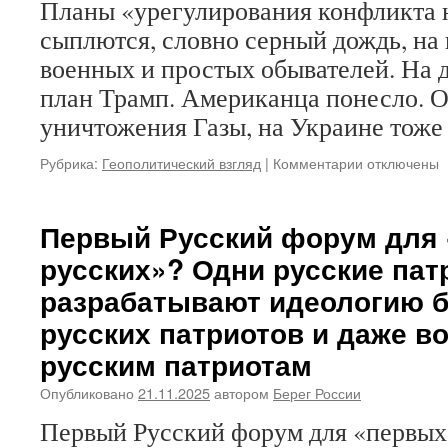
Планы «урегулирования конфликта 
колонной»,
но
сыплются, словно серный дождь, на 
где
военных и простых обывателей. На 
вы
видели,
план Трамп. Американца понесло. О
чтобы
уничтожения Газы, на Украине тож
они
строем
Рубрика:
Геополитический взгляд
|
Комментарии
к
отключены
ходили,
записи
это
Крысиный
сеть,
«совет
Первый Русский форум для
а
мира»
не
русских»? Одни русские па
и
колонна…
крысы
разрабатывают идеологию б
против
русских патриотов и даже в
Святой
Руси
русским патриотам
Опубликовано
21.11.2025
автором
Берег России
Первый Русский форум для «первых