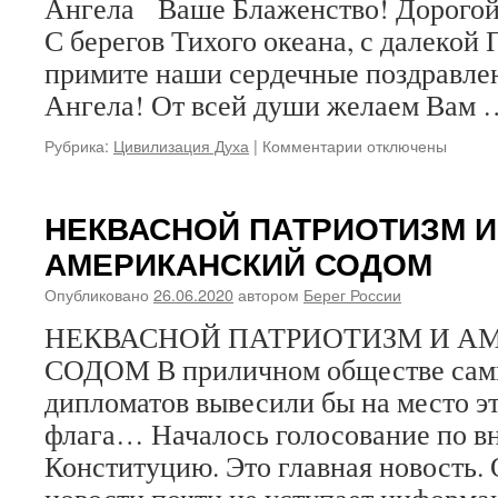
Ангела Ваше Блаженство! Дорогой
С берегов Тихого океана, с далекой
примите наши сердечные поздравле
Ангела! От всей души желаем Вам
Рубрика:
Цивилизация Духа
|
Комментарии
к
отключены
записи
Митрополит
Вениамин
НЕКВАСНОЙ ПАТРИОТИЗМ И
(Пушкарь)
АМЕРИКАНСКИЙ СОДОМ
поздравил
митрополита
Опубликовано
26.06.2020
автором
Берег России
Киевского
и
НЕКВАСНОЙ ПАТРИОТИЗМ И А
всея
СОДОМ В приличном обществе сам
Украины
Онуфрия
дипломатов вывесили бы на место э
с
флага… Началось голосование по в
Днем
Ангела
Конституцию. Это главная новость.