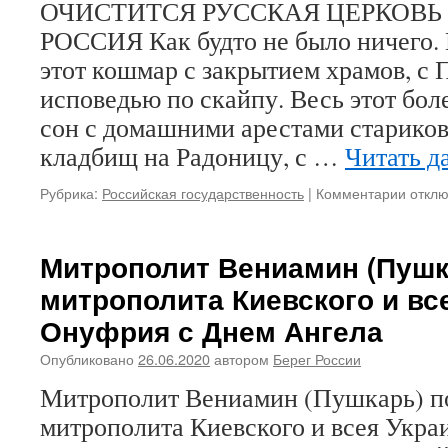
ОЧИСТИТСЯ РУССКАЯ ЦЕРКОВЬ
РОССИЯ Как будто не было ничего.
этот кошмар с закрытием храмов, с 
исповедью по скайпу. Весь этот бо
сон с домашними арестами стариков
кладбищ на Радоницу, с …
Читать д
Рубрика:
Российская государственность
|
Комментарии
к
откл
запис
ОЧИС
ЦЕРК
Митрополит Вениамин (Пушк
—
митрополита Киевского и вс
ОЧИС
РОСС
Онуфрия с Днем Ангела
Опубликовано
26.06.2020
автором
Берег России
Митрополит Вениамин (Пушкарь) п
митрополита Киевского и всея Укр