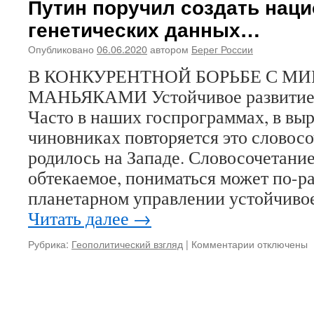
Путин поручил создать нац
молят
генетических данных…
все,
кому
Опубликовано
06.06.2020
автором
Берег России
дорог
Царск
В КОНКУРЕНТНОЙ БОРЬБЕ С М
Росси
МАНЬЯКАМИ Устойчивое развитие –
Часто в наших госпрограммах, в вы
чиновниках повторяется это словосо
родилось на Западе. Словосочетание
обтекаемое, пониматься может по-р
планетарном управлении устойчивое
Читать далее
→
Рубрика:
Геополитический взгляд
|
Комментарии
к
отключены
записи
Путин
поручил
создать
национальн