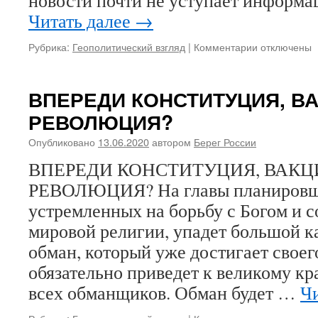
новости почти не уступает информац
Читать далее
→
Рубрика:
Геополитический взгляд
|
Комментарии
к
отключены
записи
НЕКВАСНО
ПАТРИОТИ
ВПЕРЕДИ КОНСТИТУЦИЯ, В
И
РЕВОЛЮЦИЯ?
АМЕРИКАН
СОДОМ
Опубликовано
13.06.2020
автором
Берег России
ВПЕРЕДИ КОНСТИТУЦИЯ, ВАКЦ
РЕВОЛЮЦИЯ? На главы планировщи
устремленных на борьбу с Богом и с
мировой религии, упадет большой 
обман, который уже достигает своего
обязательно приведет к великому к
всех обманщиков. Обман будет …
Чи