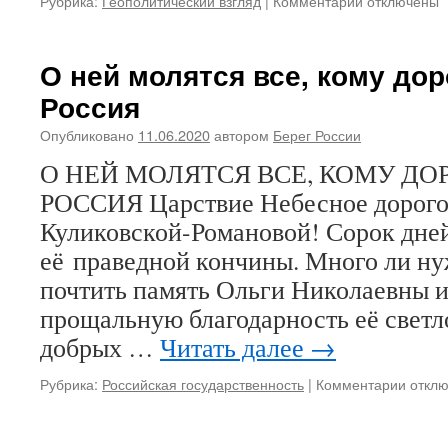
Рубрика:
Геополитический взгляд
|
Комментарии
к
отключены
записи
ВПЕРЕДИ
КОНСТИТУЦ
О ней молятся все, кому дор
ВАКЦИНАЦИ
Россия
РЕВОЛЮЦИ
Опубликовано
11.06.2020
автором
Берег России
О НЕЙ МОЛЯТСЯ ВСЕ, КОМУ ДО
РОССИЯ Царствие Небесное дорого
Куликовской-Романовой! Сорок дне
её праведной кончины. Много ли ну
почтить память Ольги Николаевны и
прощальную благодарность её свет
добрых …
Читать далее
→
Рубрика:
Российская государственность
|
Комментарии
к
откл
запис
О
ней