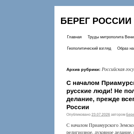
БЕРЕГ РОССИИ
Главная
Труды митрополита Вени
Перейти
Геополитический взгляд
Образ на
к
содержимому
Российская гос
Архив рубрики:
С началом Приамурск
русские люди! Не по
делание, прежде все
России
Опубликовано
23.07.2026
автором
Бере
С началом Приамурского Земског
религиозное, духовное делание,