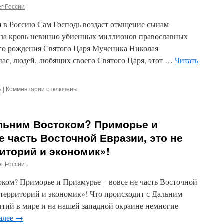
г России
–
в
 в Россию Сам Господь воздаст отмщение сынам
Москве
велофестиваль
 за кровь невинно убиенных миллионов православных
го рождения Святого Царя Мученика Николая
нас, людей, любящих своего Святого Царя, этот …
Читать
ь
|
Комментарии
к
отключены
записи
Царь
Мученик
альним Востоком? Приморье и
Николай
вернется
е часть Восточной Евразии, это не
в
иторий и экономик»!
Россию.
Ко
г России
Дню
рождения
оком? Приморье и Приамурье – вовсе не часть Восточной
Государя
 территорий и экономик»! Что происходит с Дальним
тий в мире и на нашей западной окраине немногие
далее
→