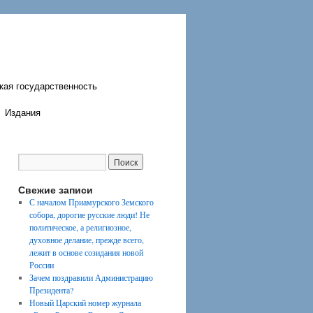
кая государственность
Издания
Свежие записи
С началом Приамурского Земского
собора, дорогие русские люди! Не
политическое, а религиозное,
духовное делание, прежде всего,
лежит в основе созидания новой
России
Зачем поздравили Администрацию
Президента?
Новый Царский номер журнала