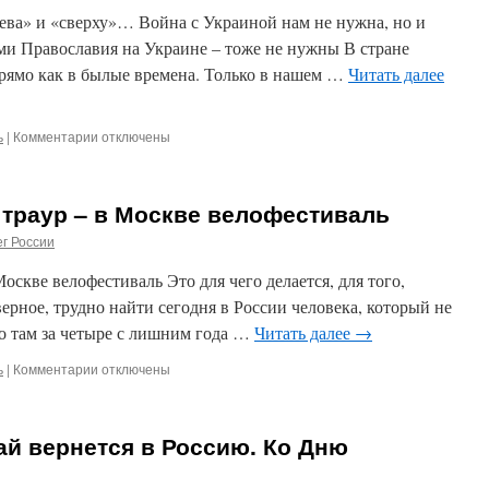
созидания
ева» и «сверху»… Война с Украиной нам не нужна, но и
новой
России
ми Православия на Украине – тоже не нужны В стране
Прямо как в былые времена. Только в нашем …
Читать далее
ь
|
Комментарии
к
отключены
записи
Угроза
революции
 траур – в Москве велофестиваль
«справа»,
«слева»
г России
и
«сверху»…
оскве велофестиваль Это для чего делается, для того,
ерное, трудно найти сегодня в России человека, который не
о там за четыре с лишним года …
Читать далее
→
ь
|
Комментарии
к
отключены
записи
На
Луганщине
й вернется в Россию. Ко Дню
горе
и
траур