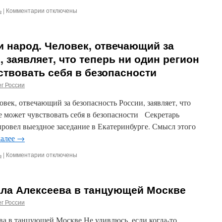
ь
|
Комментарии
к
отключены
записи
Что
происходит
и народ. Человек, отвечающий за
с
Дальним
 заявляет, что теперь ни один регион
Востоком?
ствовать себя в безопасности
Приморье
и
г России
Приамурье
–
век, отвечающий за безопасность России, заявляет, что
вовсе
е может чувствовать себя в безопасности Секретарь
не
ровел выездное заседание в Екатеринбурге. Смысл этого
часть
Восточной
далее
→
Евразии,
это
ь
|
Комментарии
к
отключены
не
записи
«большой
Конец
кусок
безопасности
ала Алексеева в танцующей Москве
территорий
и
и
народ.
г России
экономик»!
Человек,
отвечающий
ва в танцующей Москве Не удивлюсь, если когда-то