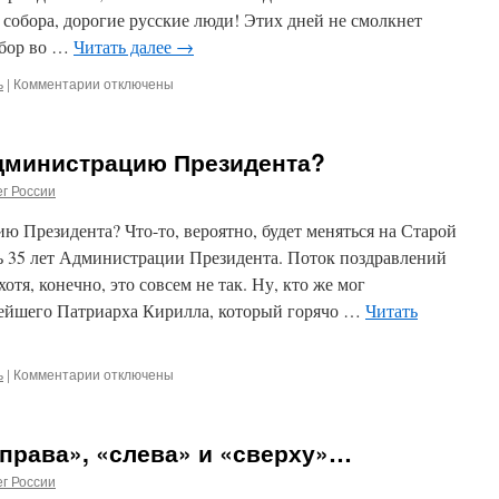
собора, дорогие русские люди! Этих дней не смолкнет
обор во …
Читать далее
→
ь
|
Комментарии
к
отключены
записи
С
началом
дминистрацию Президента?
Приамурского
Земского
г России
собора,
дорогие
 Президента? Что-то, вероятно, будет меняться на Старой
русские
 35 лет Администрации Президента. Поток поздравлений
люди!
отя, конечно, это совсем не так. Ну, кто же мог
Не
политическое,
тейшего Патриарха Кирилла, который горячо …
Читать
а
религиозное,
духовное
ь
|
Комментарии
к
отключены
делание,
записи
прежде
Зачем
всего,
поздравили
лежит
права», «слева» и «сверху»…
Администрацию
в
Президента?
г России
основе