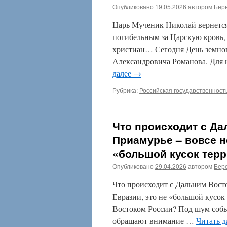
Опубликовано
19.05.2026
автором
Бере
Царь Мученик Николай вернется
погибельным за Царскую кровь,
христиан… Сегодня День земно
Александровича Романова. Для 
далее
→
Рубрика:
Российская государственност
Что происходит с Д
Приамурье – вовсе н
«большой кусок терр
Опубликовано
29.04.2026
автором
Бере
Что происходит с Дальним Вост
Евразии, это не «большой кусок
Востоком России? Под шум собы
обращают внимание …
Читать 