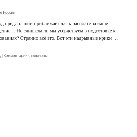
гласа
архипастырского
г России
од предстоящий приближает нас к расплате за наше
едение… Не слишком ли мы усердствуем в подготовке к
нованиях? Странно всё это. Вот эти надрывные крики …
ь
|
Комментарии
к
отключены
записи
Новый
год
и
пляски
на
гробах.
Год
предстоящий
приближает
нас
к
расплате
за