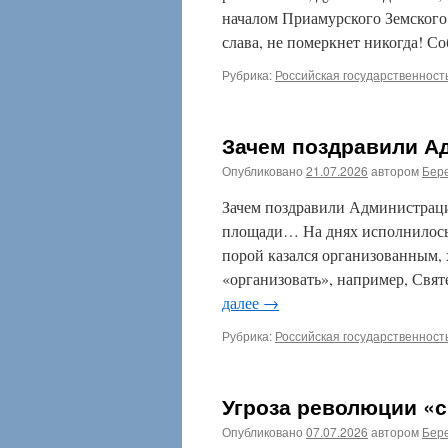
началом Приамурского Земского 
слава, не померкнет никогда! С
Рубрика:
Российская государственност
Зачем поздравили А
Опубликовано
21.07.2026
автором
Бере
Зачем поздравили Администрацию
площади… На днях исполнилось
порой казался организованным, х
«организовать», например, Свя
далее
→
Рубрика:
Российская государственност
Угроза революции «с
Опубликовано
07.07.2026
автором
Бере