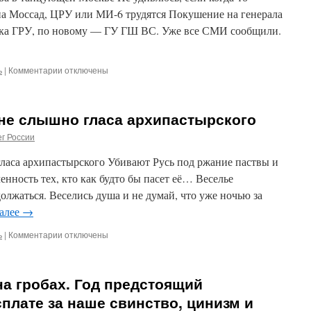
за
 на Моссад, ЦРУ или МИ-6 трудятся Покушение на генерала
безопасность
ика ГРУ, по новому — ГУ ГШ ВС. Уже все СМИ сообщили.
России,
заявляет,
что
теперь
ь
|
Комментарии
к
отключены
ни
записи
один
Покушение
регион
на
 не слышно гласа архипастырского
России
генерала
не
Алексеева
г России
может
в
чувствовать
танцующей
гласа архипастырского Убивают Русь под ржание паствы и
себя
Москве
нность тех, кто как будто бы пасет её… Веселье
в
безопасности
лжаться. Веселись душа и не думай, что уже ночью за
далее
→
ь
|
Комментарии
к
отключены
записи
Безумие
народное
на гробах. Год предстоящий
и
не
сплате за наше свинство, цинизм и
слышно