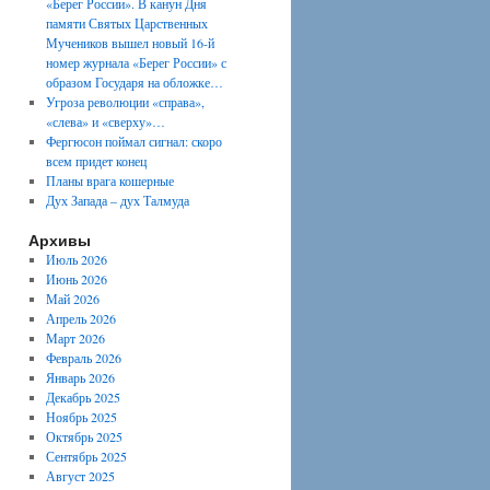
«Берег России». В канун Дня
памяти Святых Царственных
Мучеников вышел новый 16-й
номер журнала «Берег России» с
образом Государя на обложке…
Угроза революции «справа»,
«слева» и «сверху»…
Фергюсон поймал сигнал: скоро
всем придет конец
Планы врага кошерные
Дух Запада – дух Талмуда
Архивы
Июль 2026
Июнь 2026
Май 2026
Апрель 2026
Март 2026
Февраль 2026
Январь 2026
Декабрь 2025
Ноябрь 2025
Октябрь 2025
Сентябрь 2025
Август 2025