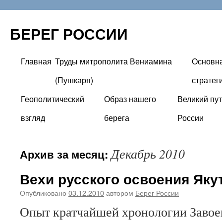
БЕРЕГ РОССИИ
Главная
Труды митрополита Вениамина
Основн
Перейти
(Пушкаря)
стратег
к
Геополитический
Образ нашего
Великий пут
содержимому
взгляд
берега
России
Декабрь 2010
Архив за месяц:
Вехи русского освоения Яку
Опубликовано
03.12.2010
автором
Берег России
Опыт кратчайшей хронологии Завое