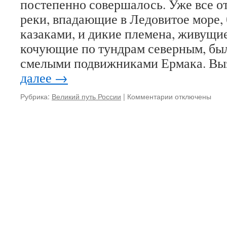
постепенно совершалось. Уже все о
реки, впадающие в Ледовитое море,
казаками, и дикие племена, живущие
кочующие по тундрам северным, бы
смелыми подвижниками Ермака. В
далее
→
Рубрика:
Великий путь России
|
Комментарии
к
отключены
записи
Вехи
русского
освоения
Якутии