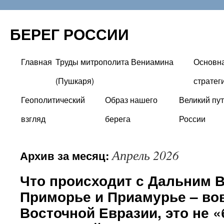
БЕРЕГ РОССИИ
Главная
Труды митрополита Вениамина
Основн
Перейти
(Пушкаря)
стратег
к
Геополитический
Образ нашего
Великий пут
содержимому
взгляд
берега
России
Апрель 2026
Архив за месяц:
Что происходит с Дальним 
Приморье и Приамурье – вов
Восточной Евразии, это не 