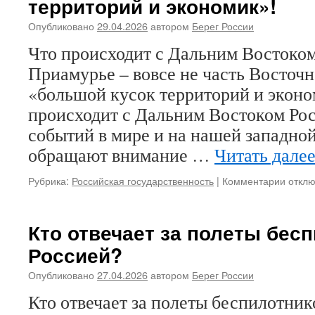
территорий и экономик»!
Опубликовано
29.04.2026
автором
Берег России
Что происходит с Дальним Востоко
Приамурье – вовсе не часть Восточн
«большой кусок территорий и эконо
происходит с Дальним Востоком Ро
событий в мире и на нашей западно
обращают внимание …
Читать дале
Рубрика:
Российская государственность
|
Комментарии
к
откл
запис
Что
проис
Кто отвечает за полеты бес
с
Россией?
Дальн
Восто
Опубликовано
27.04.2026
автором
Берег России
Примо
и
Кто отвечает за полеты беспилотник
Приам