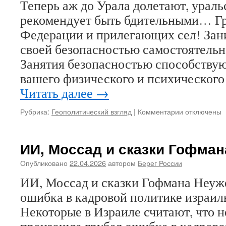
Теперь аж до Урала долетают, урал
–
вовсе
рекомендует быть бдительными… Г
не
Федерации и прилегающих сел! За
часть
Восто
своей безопасностью самостоятельн
Евраз
Занятия безопасностью способству
это
вашего физического и психического
не
«боль
Читать далее
→
кусок
терри
Рубрика:
Геополитический взгляд
|
Комментарии
к
отключены
и
записи
эконо
Кто
отвечает
ИИ, Моссад и сказки Гофман
за
полеты
Опубликовано
22.04.2026
автором
Берег России
беспилотник
ИИ, Моссад и сказки Гофмана Неуж
над
Россией?
ошибка в кадровой политике израил
Некоторые в Израиле считают, что н