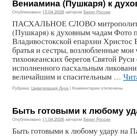
Вениамина (Пушкаря) к дух
сосед,
но
Опубликовано
13.04.2026
автором
Берег России
АЭС
на
ПАСХАЛЬНОЕ СЛОВО митрополит
границе
(Пушкаря) к духовным чадам Фото 
вызывает
вопросы
Владивостокской епархии Христос 
братья и сестры, возлюбленные мои 
тихоокеанских берегов Святой Руси 
исполненного пасхальным ликование
величайшим и спасительным …
Чит
Рубрика:
Цивилизация Духа
|
Комментарии
к
отключены
записи
ПАСХАЛЬНОЕ
СЛОВО
Быть готовыми к любому уд
митрополита
Вениамина
Опубликовано
11.04.2026
автором
Берег России
(Пушкаря)
Быть готовыми к любому удару на П
к
духовным