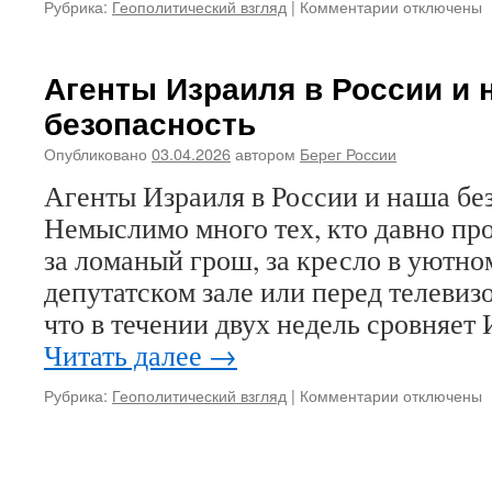
Рубрика:
Геополитический взгляд
|
Комментарии
к
отключены
записи
Космический
вызов
Агенты Израиля в России и 
Богу
безопасность
Опубликовано
03.04.2026
автором
Берег России
Агенты Израиля в России и наша бе
Немыслимо много тех, кто давно пр
за ломаный грош, за кресло в уютно
депутатском зале или перед телевиз
что в течении двух недель сровняет
Читать далее
→
Рубрика:
Геополитический взгляд
|
Комментарии
к
отключены
записи
Агенты
Израиля
в