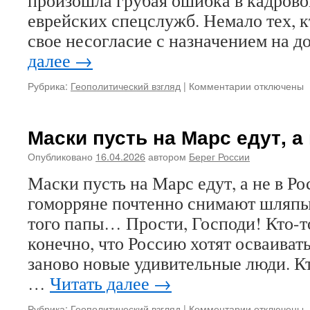
произошла грубая ошибка в кадрово
еврейских спецслужб. Немало тех, к
свое несогласие с назначением на 
далее
→
Рубрика:
Геополитический взгляд
|
Комментарии
к
отключены
записи
ИИ,
Моссад
Маски пусть на Марс едут, а
и
сказки
Опубликовано
16.04.2026
автором
Берег России
Гофмана
Маски пусть на Марс едут, а не в Р
гоморряне почтенно снимают шляпы
того папы… Прости, Господи! Кто-т
конечно, что Россию хотят осваивать
заново новые удивительные люди. Кт
…
Читать далее
→
Рубрика:
Геополитический взгляд
|
Комментарии
к
отключены