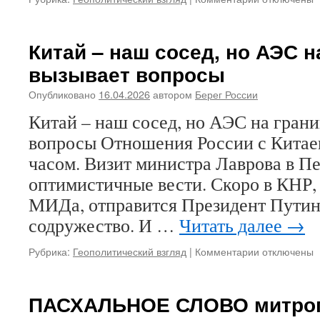
записи
Маски
пусть
Китай – наш сосед, но АЭС н
на
вызывает вопросы
Марс
едут,
Опубликовано
16.04.2026
автором
Берег России
а
не
Китай – наш сосед, но АЭС на гран
в
вопросы Отношения России с Китае
Россию
часом. Визит министра Лаврова в П
оптимистичные вести. Скоро в КНР,
МИДа, отправится Президент Путин
содружество. И …
Читать далее
→
Рубрика:
Геополитический взгляд
|
Комментарии
к
отключены
записи
Китай
–
ПАСХАЛЬНОЕ СЛОВО митро
наш