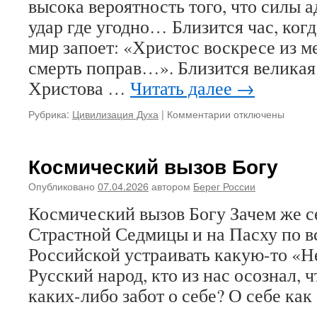
высока вероятность того, что силы а
чадам
удар где угодно… Близится час, ког
мир запоет: «Христос воскресе из м
смерть поправ…». Близится великая
Христова …
Читать далее
→
Рубрика:
Цивилизация Духа
|
Комментарии
к
отключены
записи
Быть
готовыми
Космический вызов Богу
к
любому
Опубликовано
07.04.2026
автором
Берег России
удару
Космический вызов Богу Зачем же се
на
Пасху
Страстной Седмицы и на Пасху по в
Российской устраивать какую-то «
Русский народ, кто из нас осознал, 
каких-либо забот о себе? О себе ка