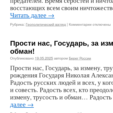
предателей. Время серостей и ничто
восстающих всем своим ничтожеств
Читать далее
→
Рубрика:
Геополитический взгляд
|
Комментарии
к
отключены
записи
Они
страшатся
Прости нас, Государь, за изм
воскресения
обман!
Святой
Руси
Опубликовано
19.05.2025
автором
Берег России
Прости нас, Государь, за измену, тр
рождения Государя Николая Алекса
Радость русских людей и всех, у ког
и совесть. Радость всех, кто преодо
измену, трусость и обман… Радость
далее
→