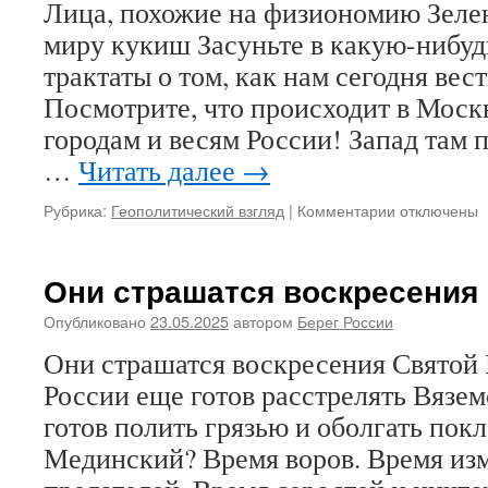
Лица, похожие на физиономию Зеле
миру кукиш Засуньте в какую-нибу
трактаты о том, как нам сегодня вес
Посмотрите, что происходит в Моск
городам и весям России! Запад там 
…
Читать далее
→
Рубрика:
Геополитический взгляд
|
Комментарии
к
отключены
записи
Лица,
похожие
Они страшатся воскресения
на
физиономи
Опубликовано
23.05.2025
автором
Берег России
Зеленского,
Они страшатся воскресения Святой Р
показывают
миру
России еще готов расстрелять Вязем
кукиш
готов полить грязью и оболгать по
Мединский? Время воров. Время из