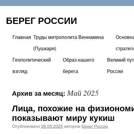
БЕРЕГ РОССИИ
Главная
Труды митрополита Вениамина
Основн
Перейти
(Пушкаря)
стратег
к
Геополитический
Образ нашего
Великий пут
содержимому
взгляд
берега
России
Май 2025
Архив за месяц:
Лица, похожие на физионом
показывают миру кукиш
Опубликовано
26.05.2025
автором
Берег России