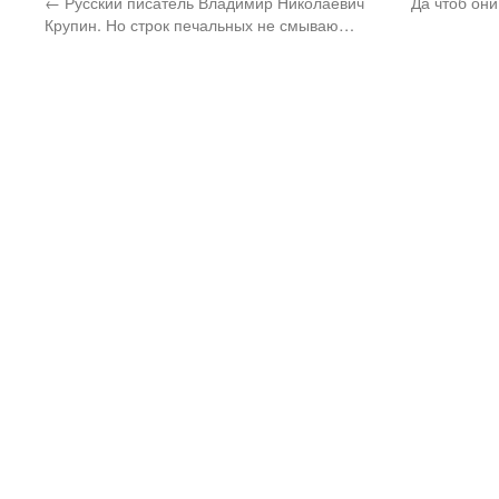
←
Русский писатель Владимир Николаевич
Да чтоб он
Крупин. Но строк печальных не смываю…