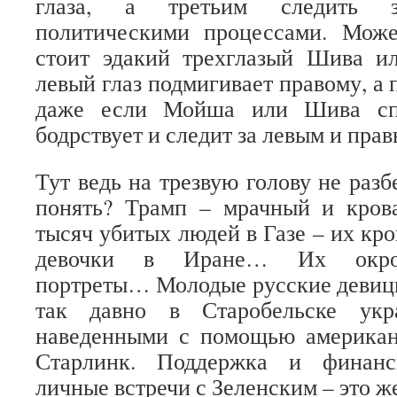
глаза, а третьим следить з
политическими процессами. Мож
стоит эдакий трехглазый Шива 
левый глаз подмигивает правому, а 
даже если Мойша или Шива спя
бодрствует и следит за левым и пр
Тут ведь на трезвую голову не разб
понять? Трамп – мрачный и кров
тысяч убитых людей в Газе – их кр
девочки в Иране… Их окров
портреты… Молодые русские девицы
так давно в Старобельске укр
наведенными с помощью американ
Старлинк. Поддержка и финанс
личные встречи с Зеленским – это ж