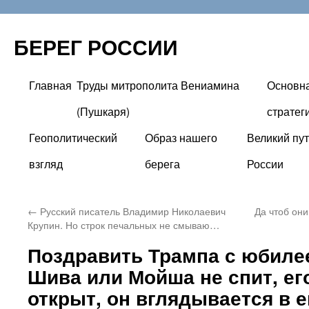
БЕРЕГ РОССИИ
Главная
Труды митрополита Вениамина
Основн
Перейти
(Пушкаря)
стратег
к
Геополитический
Образ нашего
Великий пут
содержимому
взгляд
берега
России
←
Русский писатель Владимир Николаевич
Да чтоб он
Крупин. Но строк печальных не смываю…
Поздравить Трампа с юбиле
Шива или Мойша не спит, его
открыт, он вглядывается в 