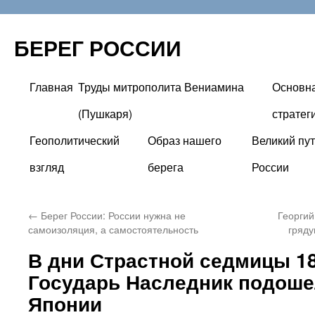
БЕРЕГ РОССИИ
Главная
Труды митрополита Вениамина
Основн
Перейти
(Пушкаря)
стратег
к
Геополитический
Образ нашего
Великий пут
содержимому
взгляд
берега
России
←
Берег России: России нужна не
Георгий
самоизоляция, а самостоятельность
гряд
В дни Страстной седмицы 18
Государь Наследник подоше
Японии