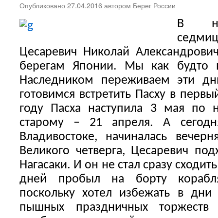
Опубликовано
27.04.2016
автором
Берег России
В на
седм
Цесаревич Николай Александрови
берегам Японии. Мы как будто 
Наследником переживаем эти дн
готовимся встретить Пасху в первы
году Пасха наступила 3 мая по 
старому – 21 апреля. А сегодн
Владивостоке, начиналась вечерн
Великого четверга, Цесаревич по
Нагасаки. И он не стал сразу сходить
дней пробыл на борту корабля
поскольку хотел избежать в дни
пышных праздничных торжеств 