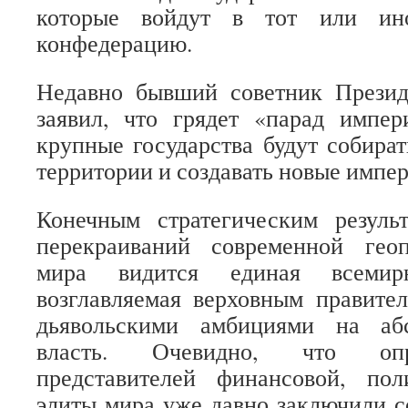
которые войдут в тот или ин
конфедерацию.
Недавно бывший советник Прези
заявил, что грядет «парад импер
крупные государства будут собират
территории и создавать новые импе
Конечным стратегическим резуль
перекраиваний современной гео
мира видится единая всемирн
возглавляемая верховным правите
дьявольскими амбициями на аб
власть. Очевидно, что опр
представителей финансовой, пол
элиты мира уже давно заключили с