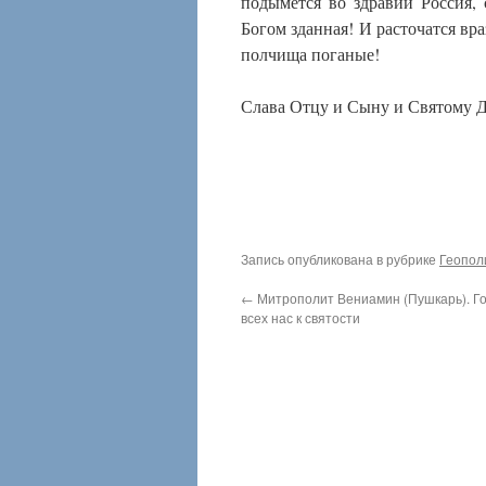
подымется во здравии Россия, 
Богом зданная! И расточатся вра
полчища поганые!
Слава Отцу и Сыну и Святому Д
Запись опубликована в рубрике
Геопол
←
Митрополит Вениамин (Пушкарь). Го
всех нас к святости