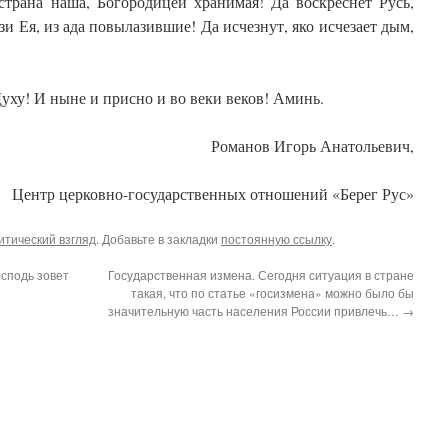
страна наша, Богородицей хранимая! Да воскреснет Русь,
зи Ея, из ада повылазившие! Да исчезнут, яко исчезает дым,
уху! И ныне и присно и во веки веков! Аминь.
Романов Игорь Анатольевич,
Центр церковно-государственных отношений «Берег Рус»
итический взгляд
. Добавьте в закладки
постоянную ссылку
.
сподь зовет
Государственная измена. Сегодня ситуация в стране
такая, что по статье «госизмена» можно было бы
значительную часть населения России привлечь…
→