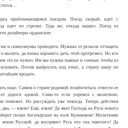
естится…
ред приближающимся поездом. Поезд скорый, идет с
зд идет по стрелке. Туда же, откуда вышел. Поезд из
 эти дизайнеры ордынские.
егии и симпозиумы проводить. Мужика от рельсов оттащить
о вылить, да пинка хорошего дать, чтоб протрезвел. Но кто
 им это не нужно. Им мы нужны пьяные и сонные, чтобы из
аскивать. Потом выбросить под откос, а страну нашу по
китайцам продать.
ть надо. Самим о стране родимой позаботиться, отвести ее
 от дороги адовой. Сами-то если упремся c молитвою,
ам поможет. Но рассуждать уже некогда. Теперь действия
 два, — взяли! Еще, взяли! Да явит Господь на Руси нового
оберет полки богатырские на поле Куликовом! Молитвами
 земли Русской, да воспрянет Русь ото сна тяжелого! Да