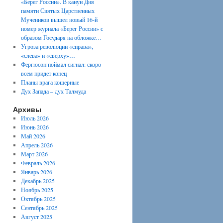
«Берег России». В канун Дня
памяти Святых Царственных
Мучеников вышел новый 16-й
номер журнала «Берег России» с
образом Государя на обложке…
Угроза революции «справа»,
«слева» и «сверху»…
Фергюсон поймал сигнал: скоро
всем придет конец
Планы врага кошерные
Дух Запада – дух Талмуда
Архивы
Июль 2026
Июнь 2026
Май 2026
Апрель 2026
Март 2026
Февраль 2026
Январь 2026
Декабрь 2025
Ноябрь 2025
Октябрь 2025
Сентябрь 2025
Август 2025