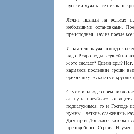
русский мужик всё никак не кр
Лежит пьяный на рельсах пе
небольшими остановками. Пое
преисподней. Там на поезде все
И нам теперь уже некогда колл
надо. Ведро воды ледяной на нег
ж это сделает? Дизайнеры? Нет,
карманов последние гроши выт
бревнышку раскатать и кругляк 
Самим о народе своем похлопота
от пути пагубного, оттащить
поднатужимся, то и Господь н
нужны – четкие, слаженные. Раз,
Димитрия Донского, который с
преподобного Сергия, Игумена