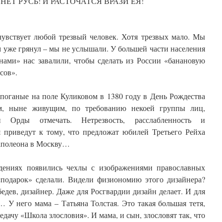
НЕТ РУСЬ! И РАСТОЧАТСЯ ВРАЗИ ЕЯ!
 чувствует любой трезвый человек. Хотя трезвых мало. Мы
м уже грянул – мы не услышали. У большей части населения
нами» нас завалили, чтобы сделать из России «банановую
сов».
поганые на поле Куликовом в 1380 году в День Рождества
м, ныне живущим, по требованию некоей группы лиц,
 Орды отмечать. Нетрезвость, расслабленность и
 приведут к тому, что предложат юбилей Третьего Рейха
Наполеона в Москву…
идениях появились чехлы с изображениями православных
«подарок» сделали. Видели физиономию этого дизайнера?
дев, дизайнер. Даже для Росгвардии дизайн делает. И для
 У него мама – Татьяна Толстая. Это такая большая тетя,
едачу «Школа злословия». И мама, и сын, злословят так, что