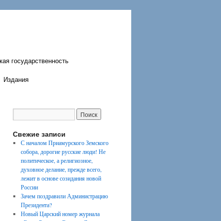
кая государственность
Издания
Свежие записи
С началом Приамурского Земского
собора, дорогие русские люди! Не
политическое, а религиозное,
духовное делание, прежде всего,
лежит в основе созидания новой
России
Зачем поздравили Администрацию
Президента?
Новый Царский номер журнала