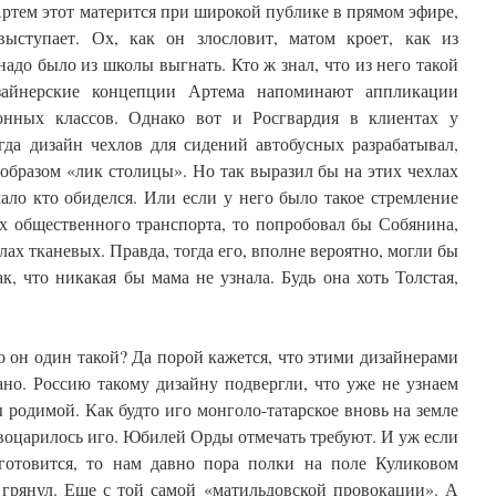
ртем этот матерится при широкой публике в прямом эфире,
выступает. Ох, как он злословит, матом кроет, как из
до было из школы выгнать. Кто ж знал, что из него такой
изайнерские концепции Артема напоминают аппликации
онных классов. Однако вот и Росгвардия в клиентах у
гда дизайн чехлов для сидений автобусных разрабатывал,
 образом «лик столицы». Но так выразил бы на этих чехлах
ало кто обиделся. Или если у него было такое стремление
х общественного транспорта, то попробовал бы Собянина,
лах тканевых. Правда, тогда его, вполне вероятно, могли бы
ак, что никакая бы мама не узнала. Будь она хоть Толстая,
о он один такой? Да порой кажется, что этими дизайнерами
ано. Россию такому дизайну подвергли, что уже не узнаем
родимой. Как будто иго монголо-татарское вновь на земле
 воцарилось иго. Юбилей Орды отмечать требуют. И уж если
готовится, то нам давно пора полки на поле Куликовом
 грянул. Еще с той самой «матильдовской провокации». А