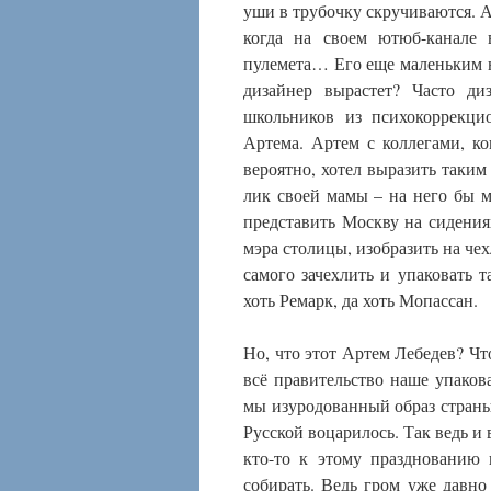
уши в трубочку скручиваются. А
когда на своем ютюб-канале 
пулемета… Его еще маленьким на
дизайнер вырастет? Часто д
школьников из психокоррекци
Артема. Артем с коллегами, ко
вероятно, хотел выразить таким
лик своей мамы – на него бы м
представить Москву на сидения
мэра столицы, изобразить на чех
самого зачехлить и упаковать т
хоть Ремарк, да хоть Мопассан.
Но, что этот Артем Лебедев? Чт
всё правительство наше упаков
мы изуродованный образ страны 
Русской воцарилось. Так ведь и
кто-то к этому празднованию 
собирать. Ведь гром уже давно