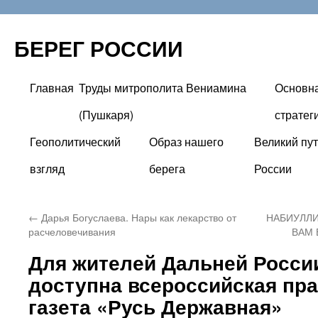
БЕРЕГ РОССИИ
Главная
Труды митрополита Вениамина
Основн
Перейти
(Пушкаря)
стратег
к
Геополитический
Образ нашего
Великий пут
содержимому
взгляд
берега
России
←
Дарья Богуслаева. Нары как лекарство от
НАБИУЛЛИ
расчеловечивания
ВАМ 
Для жителей Дальней Росси
доступна всероссийская пр
газета «Русь Державная»