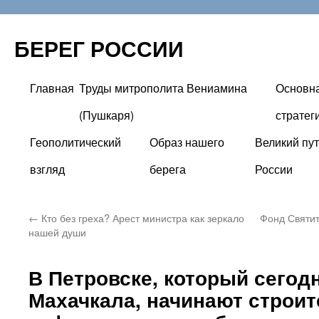
БЕРЕГ РОССИИ
Главная
Труды митрополита Вениамина
Основн
Перейти
(Пушкаря)
стратег
к
Геополитический
Образ нашего
Великий пут
содержимому
взгляд
берега
России
←
Кто без греха? Арест министра как зеркало
Фонд Святит
нашей души
В Петровске, который сегод
Махачкала, начинают строи