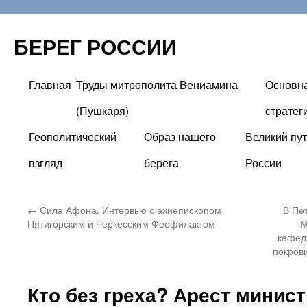
БЕРЕГ РОССИИ
Главная
Труды митрополита Вениамина
Основн
Перейти
(Пушкаря)
стратег
к
Геополитический
Образ нашего
Великий пут
содержимому
взгляд
берега
России
←
Сила Афона. Интервью с ахиепископом
В Пе
Пятигорским и Черкесским Феофилактом
М
кафед
покров
Кто без греха? Арест минист