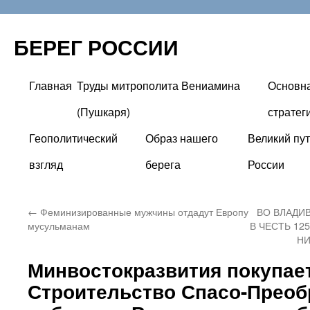
БЕРЕГ РОССИИ
Главная
Труды митрополита Вениамина
Основн
Перейти
(Пушкаря)
стратег
к
Геополитический
Образ нашего
Великий пут
содержимому
взгляд
берега
России
←
Феминизированные мужчины отдадут Европу
ВО ВЛАДИ
мусульманам
В ЧЕСТЬ 12
НИ
Минвостокразвития покупает
Строительство Спасо-Преоб