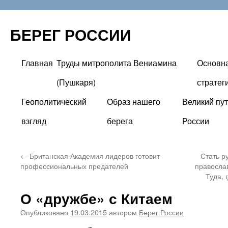
БЕРЕГ РОССИИ
Главная
Труды митрополита Вениамина
Основн
Перейти
(Пушкаря)
стратег
к
Геополитический
Образ нашего
Великий пут
содержимому
взгляд
берега
России
←
Британская Академия лидеров готовит
Стать р
профессиональных предателей
православ
Туда, 
О «дружбе» с Китаем
Опубликовано
19.03.2015
автором
Берег России