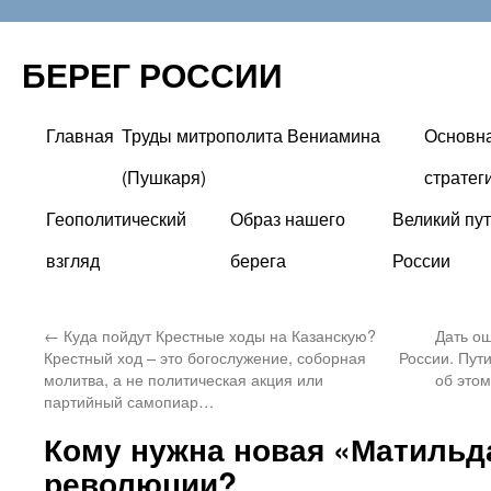
БЕРЕГ РОССИИ
Главная
Труды митрополита Вениамина
Основн
Перейти
(Пушкаря)
стратег
к
Геополитический
Образ нашего
Великий пут
содержимому
взгляд
берега
России
←
Куда пойдут Крестные ходы на Казанскую?
Дать о
Крестный ход – это богослужение, соборная
России. Пут
молитва, а не политическая акция или
об это
партийный самопиар…
Кому нужна новая «Матильд
революции?