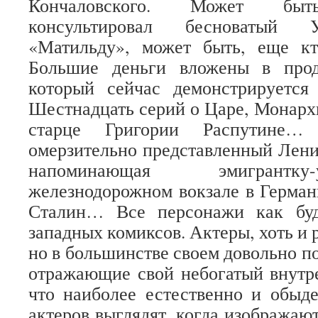
Кончаловского. Может быть
консультировал бесноватый 
«Матильду», может быть, еще кт
Большие деньги вложены в прод
который сейчас демонстрируется
Шестнадцать серий о Царе, Монархи
старце Григории Распутине…
омерзительно представленный Лени
напоминающая эмигрантк
железнодорожном вокзале в Герман
Сталин… Все персонажи как буд
западных комиксов. Актеры, хоть и
но в большинстве своем довольно п
отражающие свой небогатый внутр
что наиболее естественно и обыд
актеров выглядят, когда изображаю