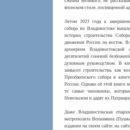
Океана Великого, не рассказы
японском стиле, посвященной а
Летом 2023 года к завершени
собора во Владивостоке вышл
истории строительства Собо
движения России на восток. В
архиереем Владивостокской
десятилетий гонений безбожной
духовным руководством. В кн
замысел строительства, как в
Преобженского собора в книге
России. Однако об этой книге 
те самые чиновники, которы
Невельском и дарят их Патриар
Даже Владивостокская епарх
митрополита Вениамина (Пушкар
издании на своем сайте, на сай