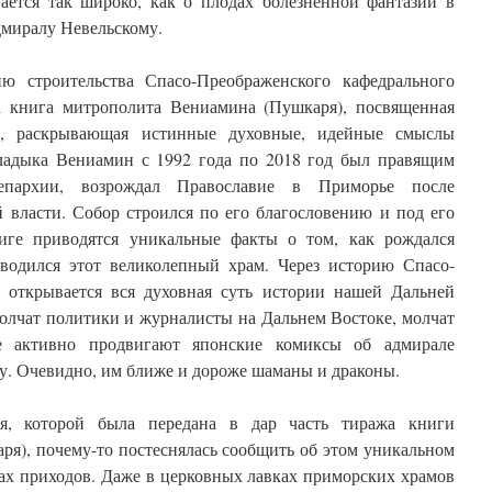
вается так широко, как о плодах болезненной фантазии в
дмиралу Невельскому.
ю строительства Спасо-Преображенского кафедрального
а книга митрополита Вениамина (Пушкаря), посвященная
ра, раскрывающая истинные духовные, идейные смыслы
ладыка Вениамин с 1992 года по 2018 год был правящим
 епархии, возрождал Православие в Приморье после
 власти. Собор строился по его благословению и под его
иге приводятся уникальные факты о том, как рождался
озводился этот великолепный храм. Через историю Спасо-
 открывается вся духовная суть истории нашей Дальней
молчат политики и журналисты на Дальнем Востоке, молчат
е активно продвигают японские комиксы об адмирале
ху. Очевидно, им ближе и дороже шаманы и драконы.
ия, которой была передана в дар часть тиража книги
я), почему-то постеснялась сообщить об этом уникальном
тах приходов. Даже в церковных лавках приморских храмов