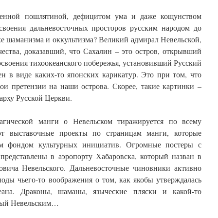
венной пошлятиной, дефицитом ума и даже кощунством
своения дальневосточных просторов русским народом до
хе шаманизма и оккультизма? Великий адмирал Невельской,
ества, доказавший, что Сахалин – это остров, открывший
своения тихоокеанского побережья, установивший Русский
ен в виде каких-то японских карикатур. Это при том, что
ои претензии на наши острова. Скорее, такие картинки –
арху Русской Церкви.
агической манги о Невельском тиражируется по всему
ют выставочные проекты по страницам манги, которые
им фондом культурных инициатив. Огромные постеры с
представлены в аэропорту Хабаровска, который назван в
овича Невельского. Дальневосточные чиновники активно
оды чьего-то воображения о том, как якобы утверждалась
еана. Драконы, шаманы, языческие пляски и какой-то
мый Невельским…