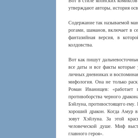
Вот в стиле японских комиксов
утверждают авторы, история осв
Содержание так называемой ман
рогами, шаманов, включает в 
фантазийная версия, в кото
колдовства.
Вот как пишут дальневосточны
все даты и все факты которые
личных дневниках и воспоминан
мифология. Она не только рас
Роман Иванищев: «работает п
противоборства черного дракон
Бэйлуна, противостоящего ему. 
хороший дракон. Когда Амур 
зовут Хэйлуна. За этой кра
человеческой душе. Миф выст
главного героя».