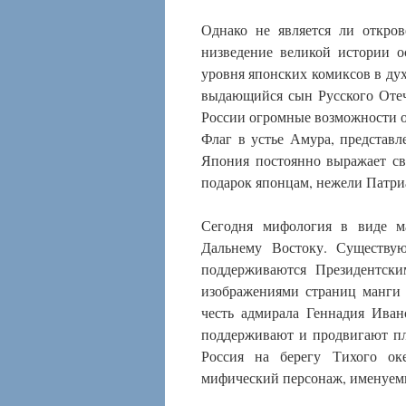
Однако не является ли откро
низведение великой истории о
уровня японских комиксов в ду
выдающийся сын Русского Отеч
России огромные возможности о
Флаг в устье Амура, представл
Япония постоянно выражает св
подарок японцам, нежели Патри
Сегодня мифология в виде м
Дальнему Востоку. Существу
поддерживаются Президентск
изображениями страниц манги 
честь адмирала Геннадия Иван
поддерживают и продвигают пл
Россия на берегу Тихого ок
мифический персонаж, именуе