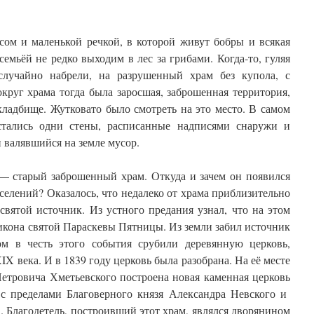
сом и маленькой речкой, в которой живут бобры и всякая
семьёй не редко выходим в лес за грибами. Когда-то, гуляя
случайно набрели, на разрушенный храм без купола, с
круг храма тогда была заросшая, заброшенная территория,
кладбище. Жутковато было смотреть на это место. В самом
стались одни стены, расписанные надписями снаружи и
 валявшийся на земле мусор.
 — старый заброшенный храм. Откуда и зачем он появился
 селений? Оказалось, что недалеко от храма приблизительно
святой источник. Из устного предания узнал, что на этом
икона святой Параскевы Пятницы. Из земли забил источник
ом в честь этого события срубили деревянную церковь,
X века. И в 1839 году церковь была разобрана. На её месте
етровича Хметьевского построена новая каменная церковь
 с пределами Благоверного князя Александра Невского и
 Благодетель, построивший этот храм, являлся дворянином