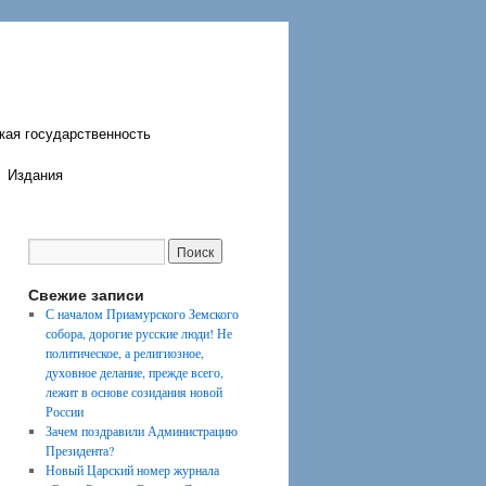
кая государственность
Издания
Свежие записи
С началом Приамурского Земского
собора, дорогие русские люди! Не
политическое, а религиозное,
духовное делание, прежде всего,
лежит в основе созидания новой
России
Зачем поздравили Администрацию
Президента?
Новый Царский номер журнала