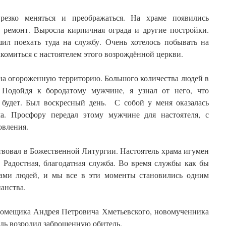
резко меняться и преображаться. На храме появились
о ремонт. Выросла кирпичная ограда и другие постройки.
шил поехать туда на службу. Очень хотелось побывать на
комиться с настоятелем этого возрождённой церкви.
 на огороженную территорию. Большого количества людей в
Подойдя к бородатому мужчине, я узнал от него, что
 будет. Был воскресный день. С собой у меня оказалась
ма. Просфору передал этому мужчине для настоятеля, с
овления.
твовал в Божественной Литургии. Настоятель храма игумен
 Радостная, благодатная служба. Во время службы как бы
ами людей, и мы все в эти моменты становились одним
анства.
помещика Андрея Петровича Хметьевского, новомученника
одь возродил заброшенную обитель.