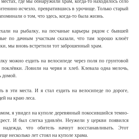
 местах, где мы обнаружили храм, когда-то находилось село
тенино исчезло, превратившись в урочище. Только старый
поминали о том, что здесь, когда-то была жизнь.
али на рыбалку, на песчаные карьеры рядом с бывшей
мые по дачным участкам сказали, что там хорошо клюёт
лки, мы вновь встретили тот заброшенный храм.
алку можно ездить на велосипеде через поля по грунтовой
 поклёвки. Ловили на червя и хлеб. Клевала одна мелочь,
ь домой.
ь в эти места. И я стал ездить на велосипеде по дороге,
ей на краю леса.
рамом, я увидел на куполе деревянный покосившийся темно-
крест. И был слегка удивлён. Неужели у церкви появился
надежда, что обитель начнут восстанавливать. Этот
ще несколько лет стоял на куполе храма.