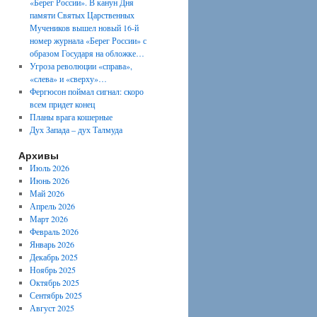
«Берег России». В канун Дня
памяти Святых Царственных
Мучеников вышел новый 16-й
номер журнала «Берег России» с
образом Государя на обложке…
Угроза революции «справа»,
«слева» и «сверху»…
Фергюсон поймал сигнал: скоро
всем придет конец
Планы врага кошерные
Дух Запада – дух Талмуда
Архивы
Июль 2026
Июнь 2026
Май 2026
Апрель 2026
Март 2026
Февраль 2026
Январь 2026
Декабрь 2025
Ноябрь 2025
Октябрь 2025
Сентябрь 2025
Август 2025