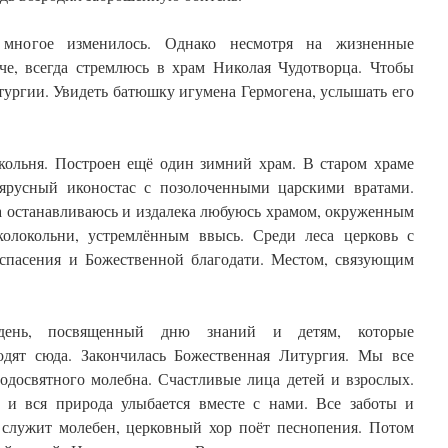
ногое изменилось. Однако несмотря на жизненные
аче, всегда стремлюсь в храм Николая Чудотворца. Чтобы
тургии. Увидеть батюшку игумена Гермогена, услышать его
окольня. Построен ещё один зимний храм. В старом храме
ъярусный иконостас с позолоченными царскими вратами.
да останавливаюсь и издалека любуюсь храмом, окруженным
олокольни, устремлённым ввысь. Среди леса церковь с
 спасения и Божественной благодати. Местом, связующим
день, посвященный дню знаний и детям, которые
одят сюда. Закончилась Божественная Литургия. Мы все
одосвятного молебна. Счастливые лица детей и взрослых.
о и вся природа улыбается вместе с нами. Все заботы и
 служит молебен, церковный хор поёт песнопения. Потом