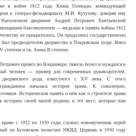
ие в войне 1812 года. Князь Голицын, командующий
ером к генерал-фельдмаршалу М.И. Кутузову, доверяя ему
 Наполеоном дворянин Андрей Петрович Хметьевский
с монаршим благоволением — медалью в память войны 1812
Отечеству не прекратилось. Он продолжил государственную
 был предводителем дворянства в Покровском уезде. Имел
V степени и св. Анны II степени.
етрович провёл во Владимире, тяжело болел и нуждался в
тный человек — пример для современных руководителей.
 дворянского рода, известного с XV века. C этого
 гражданина началась история храма. К сожалению,
томков. Историческая память о нём как о строителе храма
ть историю своей малой родины и тех мест, которые нам
в храме с 1922 по 1930 годы служил новомученник иерей
нный на Бутовском полигоне НКВД. Церковь в 1930 году