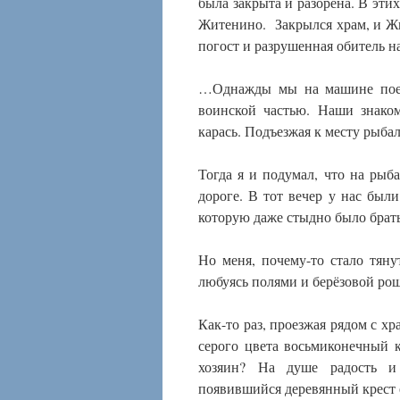
была закрыта и разорена. В этих
Житенино. Закрылся храм, и Жи
погост и разрушенная обитель на
…Однажды мы на машине поех
воинской частью. Наши знако
карась. Подъезжая к месту рыба
Тогда я и подумал, что на рыб
дороге. В тот вечер у нас были
которую даже стыдно было брат
Но меня, почему-то стало тянут
любуясь полями и берёзовой рощ
Как-то раз, проезжая рядом с х
серого цвета восьмиконечный 
хозяин? На душе радость и 
появившийся деревянный крест е