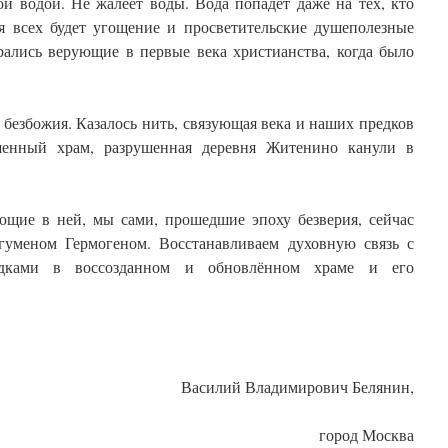
ой водой. Не жалеет воды. Вода попадет даже на тех, кто
ля всех будет угощение и просветительские душеполезные
рались верующие в первые века христианства, когда было
 безбожия. Казалось нить, связующая века и наших предков
ошенный храм, разрушенная деревня Житенино канули в
ующие в ней, мы сами, прошедшие эпоху безверия, сейчас
гуменом Гермогеном. Восстанавливаем духовную связь с
дками в воссозданном и обновлённом храме и его
Василий Владимирович Белянин,
город Москва