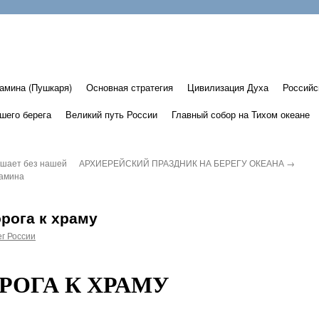
амина (Пушкаря)
Основная стратегия
Цивилизация Духа
Российс
шего берега
Великий путь России
Главный собор на Тихом океане
ршает без нашей
АРХИЕРЕЙСКИЙ ПРАЗДНИК НА БЕРЕГУ ОКЕАНА
→
иамина
рога к храму
г России
РОГА К ХРАМУ