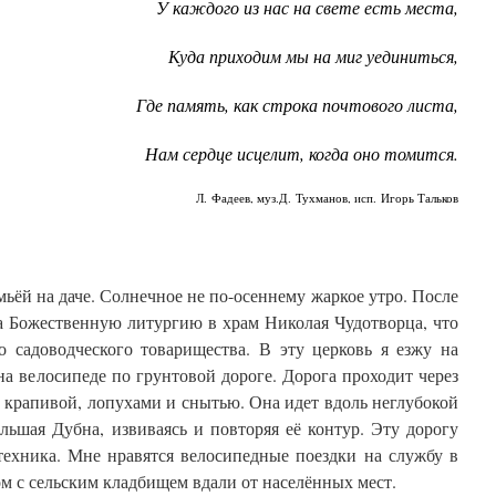
У каждого из нас на свете есть места,
Куда приходим мы на миг уединиться,
Где память, как строка почтового листа,
Нам сердце исцелит, когда оно томится.
Л. Фадеев, муз.Д. Тухманов, исп. Игорь Тальков
мьёй на даче. Солнечное не по-осеннему жаркое утро. После
на Божественную литургию в храм Николая Чудотворца, что
о садоводческого товарищества. В эту церковь я езжу на
а велосипеде по грунтовой дороге. Дорога проходит через
 крапивой, лопухами и снытью. Она идет вдоль неглубокой
льшая Дубна, извиваясь и повторяя её контур. Эту дорогу
техника. Мне нравятся велосипедные поездки на службу в
ом с сельским кладбищем вдали от населённых мест.