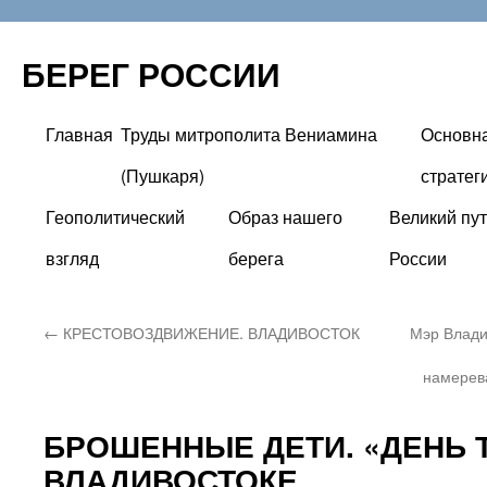
БЕРЕГ РОССИИ
Главная
Труды митрополита Вениамина
Основн
Перейти
(Пушкаря)
стратег
к
Геополитический
Образ нашего
Великий пут
содержимому
взгляд
берега
России
←
КРЕСТОВОЗДВИЖЕНИЕ. ВЛАДИВОСТОК
Мэр Влади
намерев
БРОШЕННЫЕ ДЕТИ. «ДЕНЬ 
ВЛАДИВОСТОКЕ