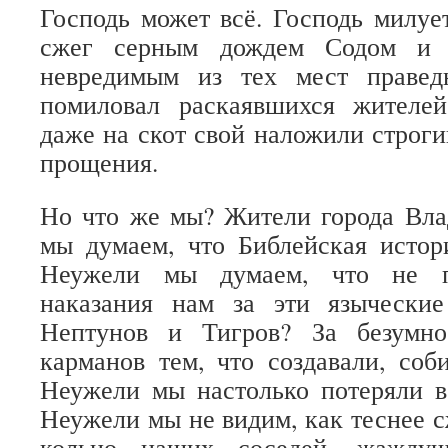
Господь может всё. Господь милует
сжег серным дождем Содом и 
невредимым из тех мест правед
помиловал раскаявшихся жителе
даже на скот свой наложили строги
прощения.
Но что же мы? Жители города Вла
мы думаем, что Библейская истор
Неужели мы думаем, что не по
наказания нам за эти язычески
Нептунов и Тигров? За безумно
карманов тем, что создавали, со
Неужели мы настолько потеряли в
Неужели мы не видим, как теснее с
кольцо наших соседей, жаждущ