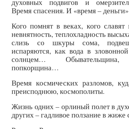
духовных подвигов и омерзител
Время спасения. И «время – деньг
Кого помнят в веках, кого славят 
невнятность, теплохладность высыха
слизь со шкуры сома, подвеш
испаряются, как вода в зловонно
солнцем… Обывательщина, т
попкорщина…
Время космических разломов, куд
преисподнюю, космополиты.
Жизнь одних – орлиный полет в дух
других – гадливое ползание в жиже 