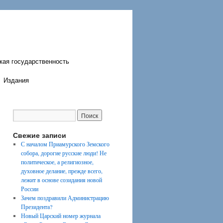
кая государственность
Издания
Свежие записи
С началом Приамурского Земского
собора, дорогие русские люди! Не
политическое, а религиозное,
духовное делание, прежде всего,
лежит в основе созидания новой
России
Зачем поздравили Администрацию
Президента?
Новый Царский номер журнала