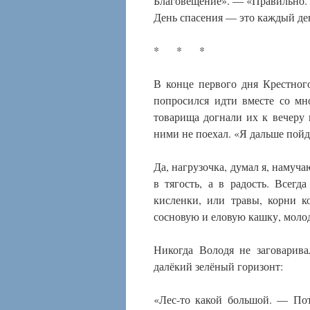
Благовещение». — «Правильно. И
День спасения — это каждый де
* * *
В конце первого дня Крестного
попросился идти вместе со мн
товарища догнали их к вечеру 
ними не поехал. «Я дальше пойду
Да, нагрузочка, думал я, намуча
в тягость, а в радость. Всег
кисленки, или травы, корни 
сосновую и еловую кашку, моло
Никогда Володя не заговарива
далёкий зелёный горизонт:
«Лес-то какой большой. — Пот