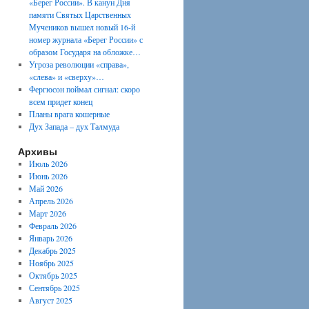
«Берег России». В канун Дня
памяти Святых Царственных
Мучеников вышел новый 16-й
номер журнала «Берег России» с
образом Государя на обложке…
Угроза революции «справа»,
«слева» и «сверху»…
Фергюсон поймал сигнал: скоро
всем придет конец
Планы врага кошерные
Дух Запада – дух Талмуда
Архивы
Июль 2026
Июнь 2026
Май 2026
Апрель 2026
Март 2026
Февраль 2026
Январь 2026
Декабрь 2025
Ноябрь 2025
Октябрь 2025
Сентябрь 2025
Август 2025