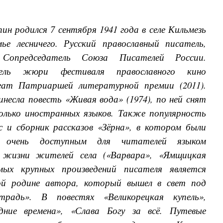
н родился 7 сентября 1941 года в селе Кильмезь
ье лесничего. Русский православный писатель,
 Сопредседатель Союза Писателей России.
тель жюри фестиваля православного кино
еат Патриаршей литературной премии (2011).
несла повесть «Живая вода» (1974), по ней снят
колько иностранных языков. Также популярность
 и сборник рассказов «Зёрна», в котором были
е очень доступным для читателей языком
 жизни жителей села («Варвара», «Ямщицкая
мых крупных произведений писателя является
лой родине автора, который вышел в свет под
традь». В повестях «Великорецкая купель»,
дние времена», «Слава Богу за всё. Путевые