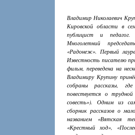
Владимир Николаевич Крупи
Кировской области в сем
публицист и педагог.
Многолетний председа
«Радонеж». Первый лаур
Известность писателю при
фильм, переведена на нес
Владимиру Крупину принёс
собраны рассказы, гд
повествуется о трудной
совесть»). Одним из са
сборник рассказов о ма
названием «Вятская те
«Крестный ход», «После