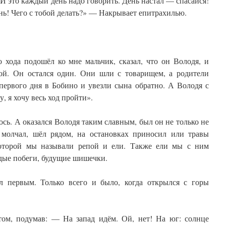
 это каждый день надо говорить. День настал — спасайся!
нь! Чего с тобой делать?» — Накрывает епитрахилью.
 хода подошёл ко мне мальчик, сказал, что он Володя, и
ой. Он остался один. Они шли с товарищем, а родители
первого дня в Бобино и увезли сына обратно. А Володя с
, я хочу весь ход пройти».
юсь. А оказался Володя таким славным, был он не только не
да молчал, шёл рядом, на остановках приносил или травы
которой мы называли репой и ели. Также ели мы с ним
дые побеги, будущие шишечки.
л первым. Только всего и было, когда открылся с горы
ом, подумав: — На запад идём. Ой, нет! На юг: солнце