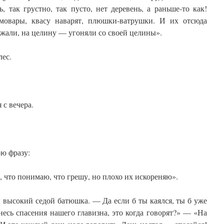
 так грустно, так пусто, нет деревень, а раньше-то как!
мовары, квасу наварят, плюшки-ватрушки. И их отсюда
жали, на целину — угоняли со своей целины».
лес.
 с вечера.
ю фразу:
, что понимаю, что грешу, но плохо их искореняю».
высокий седой батюшка. — Да если б ты каялся, ты б уже
несь спасения нашего главизна, это когда говорят?» — «На