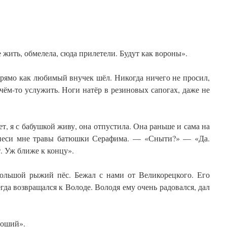
е жить, обмелела, сюда прилетели. Будут как вороны».
рямо как любимый внучек шёл. Никогда ничего не просил,
 чём-то услужить. Ноги натёр в резиновых сапогах, даже не
т, я с бабушкой живу, она отпустила. Она раньше и сама на
инеси мне травы батюшки Серафима. — «Сныти?» — «Да.
т. Уж ближе к концу».
ольшой рыжий пёс. Бежал с нами от Великорецкого. Его
гда возвращался к Володе. Володя ему очень радовался, дал
роший».