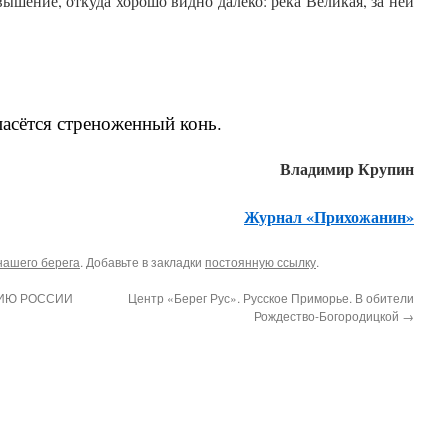
вышение, откуда хорошо видно далеко: река Великая, за ней
пасётся стреноженный конь.
Владимир Крупин
Журнал «Прихожанин»
нашего берега
. Добавьте в закладки
постоянную ссылку
.
НИЮ РОССИИ
Центр «Берег Рус». Русское Приморье. В обители
Рождество-Богородицкой
→