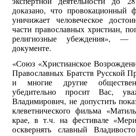
экспертной деятельности до 28
доказано, что провокационный 
уничижает человеческое достои
части православных христиан, по
религиозные убеждения», — 
документе.
«Союз «Христианское Возрождени
Православных Братств Русской П
и многие другие общественн
убедительно просит Вас, ув
Владимирович, не допустить пока
клеветнического фильма «Матил
крае, в т.ч. на фестивале «Мер
осквернять славный Владивост