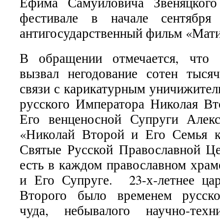
Ефима Самуиловича Звеняцкого
фестивале в начале сентября 
антигосударственный фильм «Мати
В обращении отмечается, что 
вызвал негодование сотен тыс
связи с карикатурным уничижите
русского Императора Николая Вто
Его венценосной Супруги Алек
«Николай Второй и Его Семья к
Святые Русской Православной Ц
есть в каждом православном хра
и Его Супруге. 23-х-летнее ца
Второго было временем русско
чуда, небывалого научно-техн