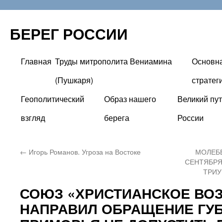
БЕРЕГ РОССИИ
Главная
Труды митрополита Вениамина
Основн
Перейти
(Пушкаря)
стратег
к
Геополитический
Образ нашего
Великий пут
содержимому
взгляд
берега
России
←
Игорь Романов. Угроза на Востоке
МОЛЕБЕ
СЕНТЯБРЯ 
ТРИУ
СОЮЗ «ХРИСТИАНСКОЕ ВО
НАПРАВИЛ ОБРАЩЕНИЕ ГУ