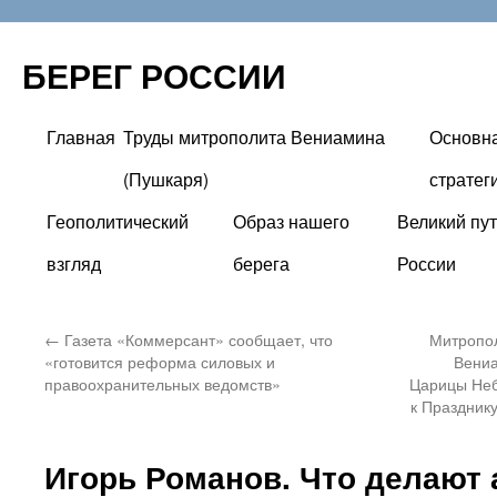
БЕРЕГ РОССИИ
Главная
Труды митрополита Вениамина
Основн
Перейти
(Пушкаря)
стратег
к
Геополитический
Образ нашего
Великий пут
содержимому
взгляд
берега
России
←
Газета «Коммерсант» сообщает, что
Митропол
«готовится реформа силовых и
Вениа
правоохранительных ведомств»
Царицы Неб
к Праздник
Игорь Романов. Что делают