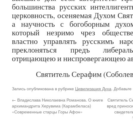
большинства русских интеллиген
церковность, осеняемая Духом Свя
а научность с богоборным духо
который незримо чрез обществ
властно управлять русскимъ наро
преклоняться предъ либерал
отрицающею и ниспровергающею ав
Святитель Серафим (Соболев
Запись опубликована в рубрике
Цивилизация Духа
. Добавьте
←
Владислава Николаевна Романова. О книге
Святитель С
архимандрита Херувима (Карамбеласа)
вред приноси
«Современные старцы Горы Афон»
свидетел