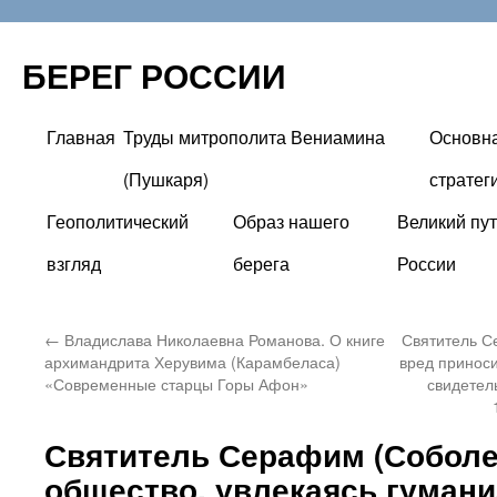
БЕРЕГ РОССИИ
Главная
Труды митрополита Вениамина
Основн
Перейти
(Пушкаря)
стратег
к
Геополитический
Образ нашего
Великий пут
содержимому
взгляд
берега
России
←
Владислава Николаевна Романова. О книге
Святитель С
архимандрита Херувима (Карамбеласа)
вред приноси
«Современные старцы Горы Афон»
свидетел
Святитель Серафим (Соболе
общество, увлекаясь гумани