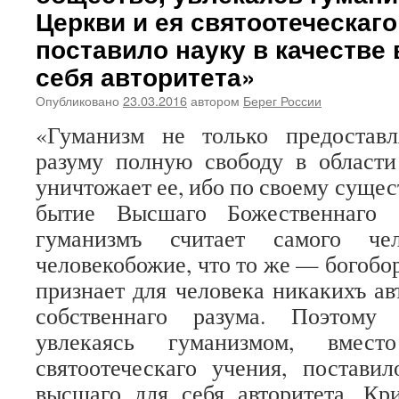
Церкви и ея святоотеческаго
поставило науку в качестве
себя авторитета»
Опубликовано
23.03.2016
автором
Берег России
«Гуманизм не только предоставл
разуму полную свободу в области
уничтожает ее, ибо по своему сущес
бытие Высшаго Божественнаго 
гуманизмъ считает самого чел
человекобожие, что то же — богобо
признает для человека никакихъ ав
собственнаго разума. Поэтому 
увлекаясь гуманизмом, вме
святоотеческаго учения, постави
высшаго для себя авторитета. Кр