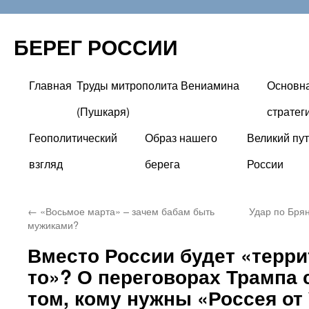
БЕРЕГ РОССИИ
Главная
Труды митрополита Вениамина
Основн
Перейти
(Пушкаря)
стратег
к
Геополитический
Образ нашего
Великий пут
содержимому
взгляд
берега
России
←
«Восьмое марта» – зачем бабам быть
Удар по Брян
мужиками?
Вместо России будет «терри
то»? О переговорах Трампа 
том, кому нужны «Россея от