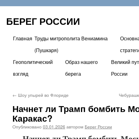
БЕРЕГ РОССИИ
Главная
Труды митрополита Вениамина
Основн
Перейти
(Пушкаря)
стратег
к
Геополитический
Образ нашего
Великий пут
содержимому
взгляд
берега
России
←
Шоу упырей во Флориде
Чебурашк
Начнет ли Трамп бомбить Мо
Каракас?
Опубликовано
03.01.2026
автором
Берег России
Начнет ли Трамп бомбить Моск