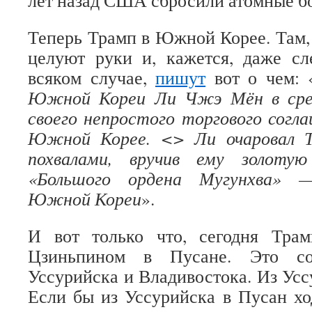
лет назад США сбросили атомные б
Теперь Трамп в Южной Корее. Там, 
целуют руки и, кажется, даже сл
всяком случае,
пишут
вот о чем: 
Южной Кореи Ли Чжэ Мён в сред
своего непростого торгового согл
Южной Корее. <> Ли очаровал Т
похвалами, вручив ему золоту
«Большого ордена Мугунхва» 
Южной Кореи
».
И вот только что, сегодня Тра
Цзиньпином в Пусане. Это со
Уссурийска и Владивостока. Из Усс
Если бы из Уссурийска в Пусан х