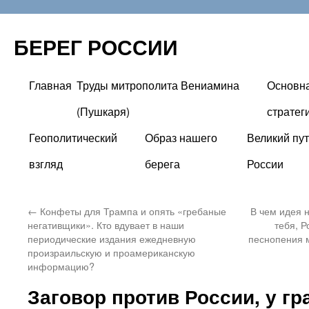
БЕРЕГ РОССИИ
Главная
Труды митрополита Вениамина
Основн
Перейти
(Пушкаря)
стратег
к
Геополитический
Образ нашего
Великий пут
содержимому
взгляд
берега
России
←
Конфеты для Трампа и опять «гребаные
В чем идея 
негативщики». Кто вдувает в наши
тебя, Р
периодические издания ежедневную
песнопения 
произраильскую и проамериканскую
информацию?
Заговор против России, у г