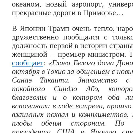
океаном, новый аэропорт, универ
прекрасные дороги в Приморье…
В Японии Трамп очень тепло, наро
дружественно пообщался с тольк
должность первой в истории страны
женщиной – премьер-министром. Г
сообщает
: «
Глава Белого дома Дона
октября в Токио за общением с нов
Санаэ Такаити. Знакомство с
покойного Синдзо Абэ, котор
благоволил и о котором оба ли
вспоминали в ходе встречи, прошло
взаимных похвал и комплиментов. И
плоды обеим сторонам. По и
президента США в Японию стор