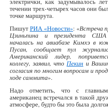
электрички, как задумывалось лет
течении трех-четырех часов они бы
точке маршрута.
Пишут
РИА «Новости»
: «
Встреча п
Цзиньпина и президента США
началась на авиабазе Кимхэ в юж
Пусан, сообщает пул журналис
Американский лидер, поприветс
коллегу, заявил, что
Пекин
и Вашин
согласия по многим вопросам и про
ходе саммита
».
Надо отметить, что с главны
американец встречался в такой дру
атмосфере, будто бы это была долго