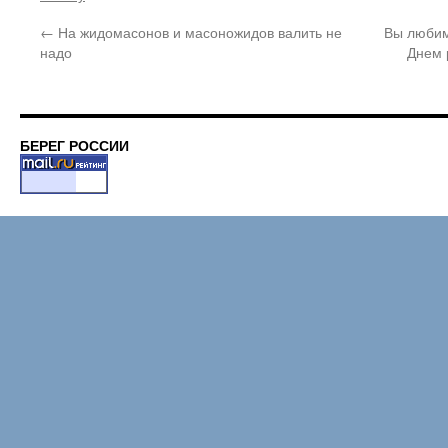
←
На жидомасонов и масоножидов валить не
Вы любим
надо
Днем 
БЕРЕГ РОССИИ