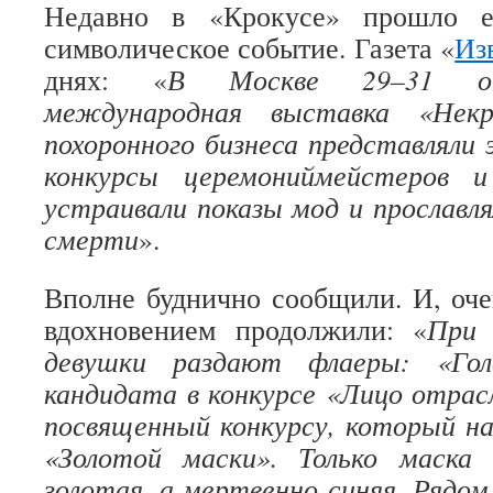
Недавно в «Крокусе» прошло е
символическое событие. Газета «
Из
днях: «
В Москве 29–31 ок
международная выставка «Некр
похоронного бизнеса представляли 
конкурсы церемониймейстеров и
устраивали показы мод и прославля
смерти
».
Вполне буднично сообщили. И, оче
вдохновением продолжили: «
При 
девушки раздают флаеры: «Гол
кандидата в конкурсе «Лицо отрас
посвященный конкурсу, который н
«Золотой маски». Только маска
золотая, а мертвенно синяя. Рядом