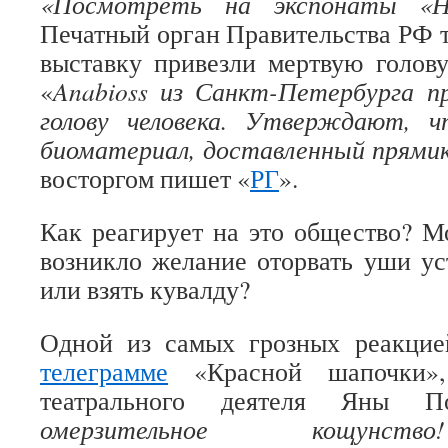
«Посмотреть на экспонаты «Н
Печатный орган Правительства РФ т
выставку привезли мертвую голову
«
Anabioss из Санкт-Петербурга п
голову человека. Утверждают, 
биоматериал, доставленный прями
восторгом пишет «
РГ
».
Как реагирует на это общество? Мо
возникло желание оторвать уши ус
или взять кувалду?
Одной из самых грозных реакцие
телеграмме
«Красной шапочки»,
театрального деятеля Яны По
омерзительное
кощунство