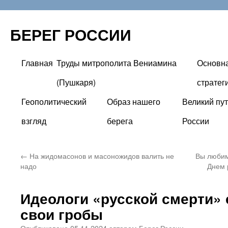
БЕРЕГ РОССИИ
Главная
Труды митрополита Вениамина
Основн
Перейти
(Пушкаря)
стратег
к
Геополитический
Образ нашего
Великий пут
содержимому
взгляд
берега
России
←
На жидомасонов и масоножидов валить не
Вы любим
надо
Днем 
Идеологи «русской смерти» 
свои гробы
Опубликовано
05.11.2024
автором
Берег России