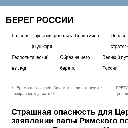
БЕРЕГ РОССИИ
Главная
Труды митрополита Вениамина
Основн
Перейти
(Пушкаря)
стратег
к
Геополитический
Образ нашего
Великий пут
содержимому
взгляд
берега
России
←
Время новых уний. Зачем мы приветствуем и
ГРЕТА
поздравляем униатов?
управ
Страшная опасность для Цер
заявлении папы Римского п