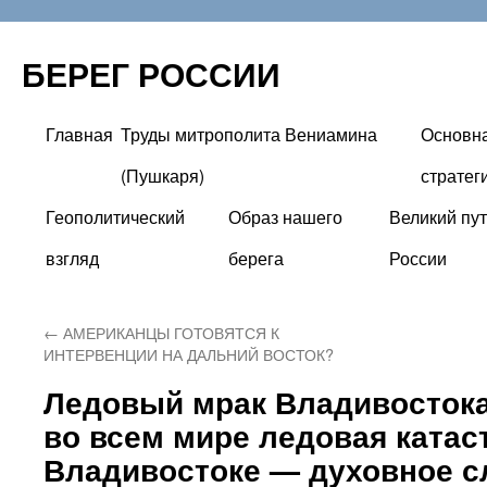
БЕРЕГ РОССИИ
Главная
Труды митрополита Вениамина
Основн
Перейти
(Пушкаря)
стратег
к
Геополитический
Образ нашего
Великий пут
содержимому
взгляд
берега
России
←
АМЕРИКАНЦЫ ГОТОВЯТСЯ К
ИНТЕРВЕНЦИИ НА ДАЛЬНИЙ ВОСТОК?
Ледовый мрак Владивосток
во всем мире ледовая катас
Владивостоке — духовное с