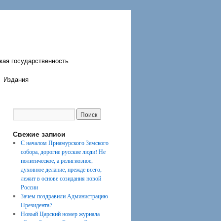
кая государственность
Издания
Свежие записи
С началом Приамурского Земского
собора, дорогие русские люди! Не
политическое, а религиозное,
духовное делание, прежде всего,
лежит в основе созидания новой
России
Зачем поздравили Администрацию
Президента?
Новый Царский номер журнала