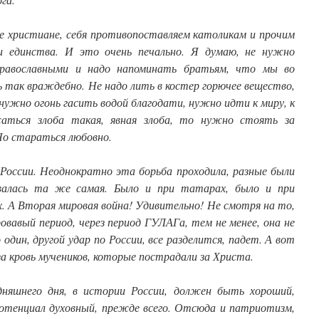
ые христиане, себя противопоставляем католикам и прочим
и единства. И это очень печально. Я думаю, не нужно
православными и надо напоминать братьям, что мы во
 так враждебно. Не надо лить в костер горючее вещество,
 нужно огонь гасить водой благодати, нужно идти к миру, к
аться злоба такая, явная злоба, то нужно стоять за
 Но стараться любовно.
России. Неоднократно эта борьба проходила, разные были
валась та же самая. Было и при татарах, было и при
х. А Вторая мировая война! Удивительно! Не смотря на то,
овавый период, через период ГУЛАГа, тем не менее, она не
 один, другой удар по России, все разделится, падет. А вот
за кровь мучеников, которые пострадали за Христа.
дняшнего дня, в истории России, должен быть хороший,
Потенциал духовный, прежде всего. Отсюда и патриотизм,