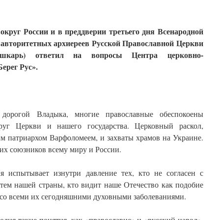
вокруг России и в преддверии третьего дня Всенародной
 авторитетных архиереев Русской Православной Церкви
ушкарь) ответил на вопросы Центра церковно-
ерег Рус».
 дорогой Владыка, многие православные обеспокоены
руг Церкви и нашего государства. Церковный раскол,
м патриархом Варфоломеем, и захваты храмов на Украине.
их союзников всему миру и России.
я испытывает изнутри давление тех, кто не согласен с
тем нашей страны, кто видит наше Отечество как подобие
о всеми их сегодняшними духовными заболеваниями.
дня такие понятия, как «православие» и «русский народ».