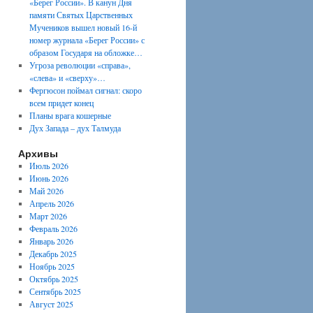
«Берег России». В канун Дня
памяти Святых Царственных
Мучеников вышел новый 16-й
номер журнала «Берег России» с
образом Государя на обложке…
Угроза революции «справа»,
«слева» и «сверху»…
Фергюсон поймал сигнал: скоро
всем придет конец
Планы врага кошерные
Дух Запада – дух Талмуда
Архивы
Июль 2026
Июнь 2026
Май 2026
Апрель 2026
Март 2026
Февраль 2026
Январь 2026
Декабрь 2025
Ноябрь 2025
Октябрь 2025
Сентябрь 2025
Август 2025