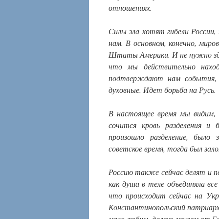
отношениях.
Силы зла хотят гибели России
нам. В основном, конечно, мир
Штаты Америки. И не нужно зде
что мы действительно наход
подтверждают нам события, и
духовные. Идет борьба на Русь.
В настоящее время мы видим, 
сочится кровь разделения и 
произошло разделение, было 
советское время, тогда был за
Россию также сейчас делят и по
как душа в теле объединяла все
что происходит сейчас на Укр
Константинопольский патриарх,
мало любим, далеко живем от Бо