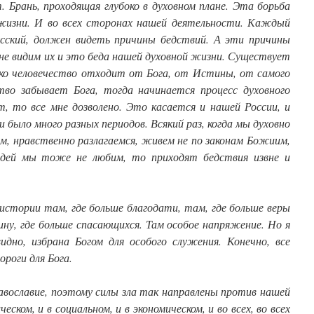
. Брань, проходящая глубоко в духовном плане. Эта борьба
 жизни. И во всех сторонах нашей деятельности. Каждый
русский, должен видеть причины бедствий. А эти причины
не видим их и это беда нашей духовной жизни.
Существует
ько человечество отходит от Бога, от Истины, от самого
ство забывает Бога, тогда начинается процесс духовного
т, то все мне дозволено. Это касается и нашей России, и
 было много разных периодов. Всякий раз, когда мы духовно
ем, нравственно разлагаемся, живем не по законам Божиим,
юдей мы тоже не любим, то приходят бедствия извне и
истории там, где больше благодати, там, где больше веры
ину, где больше спасающихся. Там особое напряжение. Но я
идно, избрана Богом для особого служения. Конечно, все
ороги для Бога.
авославие, поэтому силы зла так направлены против нашей
ском, и в социальном, и в экономическом, и во всех, во всех