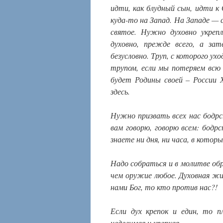
идти, как блудный сын, идти к 
куда-то на Запад. На Западе — с
святое. Нужно духовно укреп
духовно, прежде всего, а за
безусловно. Труп, с которого ух
трупом, если мы потеряем всю 
будет Родины своей – России 
здесь.
Нужно призвать всех нас бодрс
вам говорю, говорю всем: бодрс
знаете ни дня, ни часа, в котор
Надо собраться и в молитве об
чем оружие любое. Духовная жиз
нами Бог, то кто против нас?!
Если дух крепок и един, то п
неделимая и крепкая.