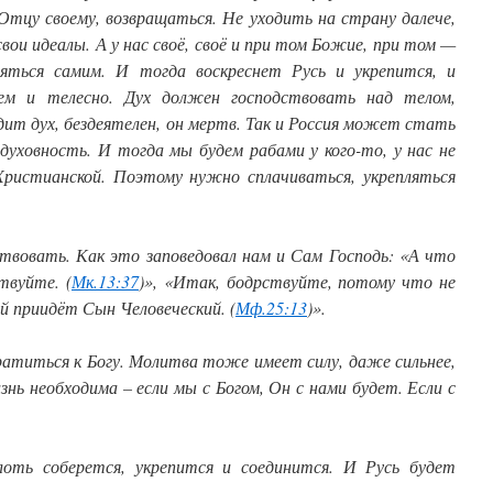
Отцу своему, возвращаться. Не уходить на страну далече,
вои идеалы. А у нас своё, своё и при том Божие, при том —
ляться самим. И тогда воскреснет Русь и укрепится, и
тем и телесно. Дух должен господствовать над телом,
одит дух, бездеятелен, он мертв. Так и Россия может стать
духовность. И тогда мы будем рабами у кого-то, у нас не
Христианской. Поэтому нужно сплачиваться, укрепляться
твовать. Как это заповедовал нам и Сам Господь: «А что
твуйте. (
Мк.13:37
)», «Итак, бодрствуйте, потому что не
ый приидёт Сын Человеческий. (
Мф.25:13
)».
ратиться к Богу. Молитва тоже имеет силу, даже сильнее,
нь необходима – если мы с Богом, Он с нами будет. Если с
лоть соберется, укрепится и соединится. И Русь будет