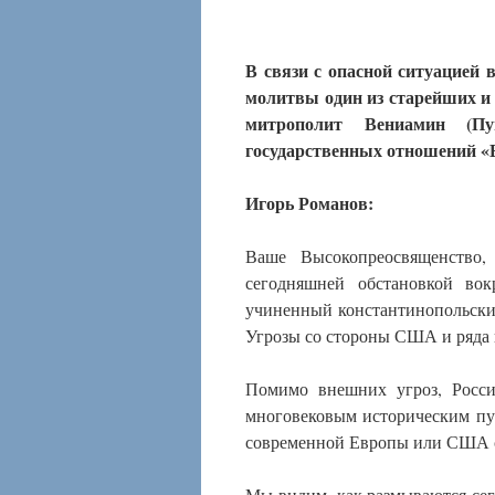
В связи с опасной ситуацией 
молитвы один из старейших и
митрополит Вениамин (П
государственных отношений «Б
Игорь Романов:
Ваше Высокопреосвященство,
сегодняшней обстановкой вок
учиненный константинопольски
Угрозы со стороны США и ряда 
Помимо внешних угроз, Росси
многовековым историческим пу
современной Европы или США с
Мы видим, как размываются сего