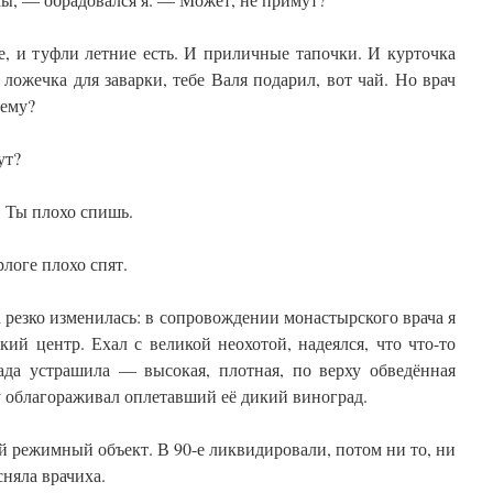
, и туфли летние есть. И приличные тапочки. И курточка
 ложечка для заварки, тебе Валя подарил, вот чай. Но врач
чему?
ут?
. Ты плохо спишь.
логе плохо спят.
а резко изменилась: в сопровождении монастырского врача я
ий центр. Ехал с великой неохотой, надеялся, что что-то
рада устрашила — высокая, плотная, по верху обведённая
 облагораживал оплетавший её дикий виноград.
 режимный объект. В 90-е ликвидировали, потом ни то, ни
сняла врачиха.