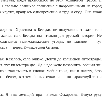
о. Невольно возникло сравнение с наброшенными на город
 крутит, вращаясь одновременно и туда и сюда. Она такая
ждества Христова в Беседах не получалось заехать: или
 жалел: село Беседы значительно для русской истории. Не
полагались великокняжеские угодья, но главное — тут
седа — перед Куликовской битвой.
ах. Казалось, село близко. Дойти до кольцевой автострады,
т, тут километра два. Да, надо жене позвонить, обещал же.
ко начал тыкать в кнопки мобильника, как в палату, безо
а в белом, в затемнённых очках и — ни здравствуйте, ни
сь. Я ваш лечащий врач. Римма Оскаровна. Левую руку