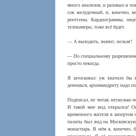
много анализов, и разовых и пов
сок желудочный, и, конечно, м
рентгены. Кардиограммы, энц
телекамеры, тоже всё будет.
— А выходить, значит, нельзя?
— По специальному разрешению. 
просто некогда.
Я затосковал: уж хватило бы 
денешься, архимандриту надо по
Подписал, не читая, несколько 
И такой мне вид открылся! О
временного жителя в запертом п
палаты был вид на Московскую
монастырь. В нём я, конечно, 
впечатлило. Я её многократно