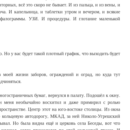
торных, всё это скоро не бывает. И из пальца, и из вены, и
оча. И капельница, и таблетки утром и вечером, и всякие
ефалограммы. УЗИ. И процедуры. И глотание маленькой
Но у вас будет такой плотный график, что выходить будет
в моей жизни заборов, ограждений и оград, но куда тут
дчиняться.
многостраничных бумаг, вернулся в палату. Подошёл к окну.
н меня необычайно восхитил и даже примирил с ролью
ространстве. Центр этот на юго-востоке столицы. Из окна
 кольцевую автодорогу, МКАД, за ней Николо-Угрешский
бывал. Но была видна ещё и церковь села Беседы, вот что
 замечал, когда проносился по этой кольцевой трассе. И