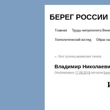
БЕРЕГ РОССИИ
Главная
Труды митрополита Вени
Перейти
Геополитический взгляд
Образ на
к
содержимому
←
Лязг гусениц вражеских танков
Владимир Николаеви
Опубликовано
17.08.2018
автором
Бере