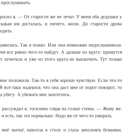
 прослушивать.
осил я. — От старости же не лечат. У меня оба дедушки у
 какая им досталась, и ничего, жили. До старости дрова
одить.
равилась. Так я понял. Или она немножко недослышивала.
еня все равно чего-то найдут. А дальше по кругу: примутся
т лечиться, и уже из этого круга не выскочить. Тут только
ие положили. Так-то я себя хорошо чувствую. Если что-то
 Я всё-таки надеялся, что она даст мне от ворот поворот, то
а убегу. А убежать мне захотелось.
 рассуждал я, тоскливо глядя на голые стены. — Живу же.
 и есть, так это нормально. Надо же от чего-то умирать.
 моё нытьё, присела к столу и стала заполнять бумажки,