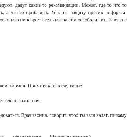
дуют, дадут какие-то рекомендации. Может, где-то что-то
ть, а что-то прибавить. Усилить защиту против инфаркта-
дованная спонсором отельная палата освободилась. Завтра с
 чем в армии. Примите как послушание.
т очень радостная.
оваться. Врач звонил, говорит, чтоб ты взял халат, пижаму
мы, — обрадовался я. — Может, не примут?