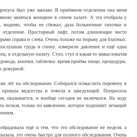
пропуск был уже заказан. В приёмном отделении она меня
 мною заняться женщине в синем халате. А эта отобрала у
, видимо, чтобы не сбежал, дала больничные тапочки и
ое отделение. Просторный лифт, потом длиннющие чисто
ьми справа и слева. Очень похоже на тюрьму для блатных.
прослушали грудь и спину, измерили давление и ещё одна
ц, в отдельную палату. Стол, стул и какая-то замысловатая
провода, кнопки, табличка: время приёма пищи, процедуры,
в дежурной.
 же лёг на обследование. Собирался осмыслить перемену в
 пришла медсестра и повела к заведующей. Попросила
я, оказывается, и вообще сегодня не включался. На ходу
ть нельзя, только по заявлению, которое подпишет лечащий
лением.
обрадовала ещё и тем, что это обследование не неделя, а
сказала, это очень быстро для полного обследования. Очень