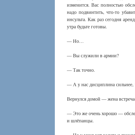
изменится. Вас полностью обсле
надо подвинтить, что-то убави
инсульта. Как раз сегодня арен
утра будьте готовы.
— Но…
— Вы служили в армии?
— Так точно.
— А у нас дисциплина сильнее,
Вернулся домой — жена встречае
— Это же очень хорошо — обслед
и шлёпанцы.
— Но у меня нет халата и пижа