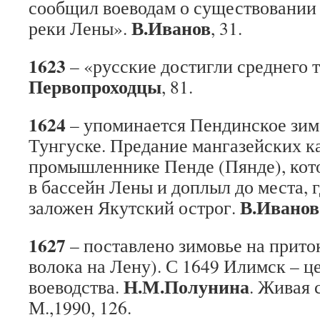
сообщил воеводам о существовании 
В.Иванов
реки Лены».
, 31.
1623
– «русские достигли среднего 
Первопроходцы
, 81.
1624
– упоминается Пендинское зи
Тунгуске. Предание мангазейских ка
промышленнике Пенде (Пянде), кот
в бассейн Лены и доплыл до места, 
В.Иванов
заложен Якутский острог.
1627
– поставлено зимовье на прит
волока на Лену). С 1649 Илимск – 
Н.М.Полунина
воеводства.
. Живая 
М.,1990, 126.