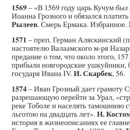
1569
– «В 1569 году царь Кучум
был 
Иоанна Грозного и обязался платить
Рылеев
. Смерь Ермака. Избранное. 
1571
– преп. Герман Аляскинский (п
настоятелю Валаамского м-ря Наза
предание о том, что около этого, 157
прибыли новгородские ушкуйники, 
И. Скарбек
государя Ивана IV.
, 56.
1574
– Иван Грозный дает грамоту 
разрешающую перейти за Урал, «стр
реке Тоболе и населять тамошнюю с
Н. Косто
льготою на двадцать лет».
история в жизнеописаниях ее главне