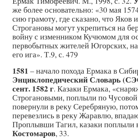
У
Ермак Тимофеевич. М., 1998, с. 32.
же более основательно: «30 мая 157
сию грамоту, где сказано, что Яков 
Строгановы могут укрепиться на бер
войну с изменником Кучюмом для о
первобытных жителей Югорских, на
его ига». Т.9, с. 479
1581
– начало похода Ермака в Сиби
Энциклопедический Словарь (СЭ
сент. 1582 г
. Казаки Ермака, «снар
Строгановыми, поплыли по Чусовой
повернули в реку Серебряную, пото
перевезлись в реку Жаравлю, впада
Проплывши Тагил, казаки поплыли 
Костомаров
, 33.