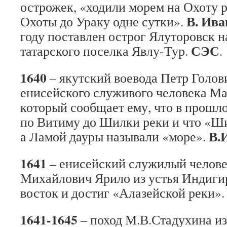
острожек, «ходили морем на Охоту ре
В. Ива
Охоты до Ураку одне сутки».
году поставлен острог Ялуторовск н
СЭС
татарского поселка Явлу-Тур.
.
1640
– якутский воевода Петр Голов
енисейского служивого человека М
который сообщает ему, что в прошло
по Витиму до Шилки реки и что «Ши
В.
а Ламой дауры называли «море».
1641
– енисейский служилый челов
Михайлович Ярило из устья Индиги
восток и достиг «Алазейской реки»
1641-1645
– поход М.В.Стадухина из