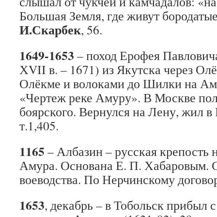
слышал от чукчей и камчадалов: «на
Большая Земля, где живут бородаты
И.Скарбек
, 56.
1649-1653
– поход Ерофея Павловича
ХVII в. – 1671) из Якутска через Ол
Олёкме и волоками до Шилки на Ам
«Чертеж реке Амуру». В Москве пол
боярского. Вернулся на Лену, жил в
т.1,405.
1165
– Албазин – русская крепость 
Амура. Основана Е. П. Хабаровым. С
воеводства. По Нерчинскому догово
1653
, декабрь – в Тобольск прибыл 