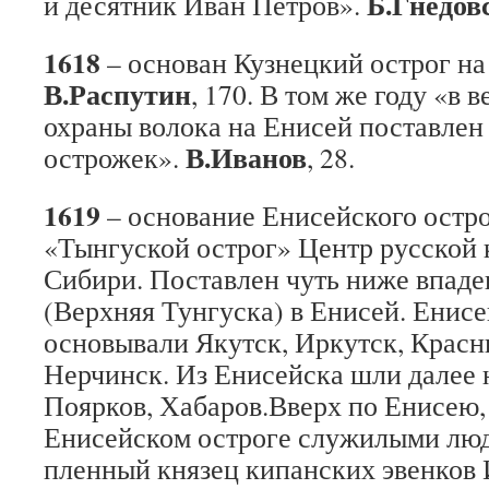
Б.Гнедов
и десятник Иван Петров».
1618
– основан Кузнецкий острог на
В.Распутин
, 170. В том же году «в 
охраны волока на Енисей поставле
В.Иванов
острожек».
, 28.
1619
– основание Енисейского остро
«Тынгуской острог» Центр русской 
Сибири. Поставлен чуть ниже впад
(Верхняя Тунгуска) в Енисей. Енисе
основывали Якутск, Иркутск, Красны
Нерчинск. Из Енисейска шли далее 
Поярков, Хабаров.Вверх по Енисею, 1
Енисейском остроге служилыми лю
пленный князец кипанских эвенков 