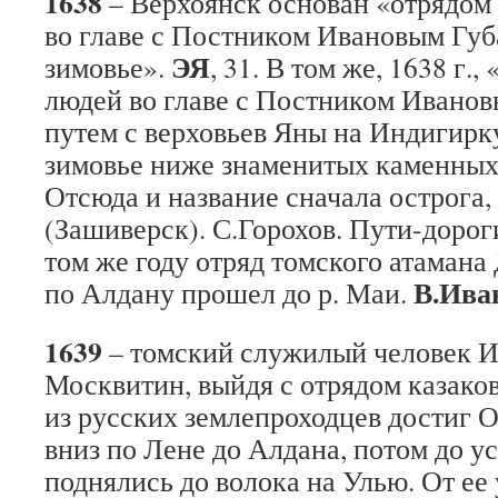
1638
– Верхоянск основан «отрядом 
во главе с Постником Ивановым Губ
ЭЯ
зимовье».
, 31. В том же, 1638 г.
людей во главе с Постником Ивано
путем с верховьев Яны на Индигирк
зимовье ниже знаменитых каменных 
Отсюда и название сначала острога, 
(Зашиверск). С.Горохов. Пути-дорог
том же году отряд томского атаман
В.Ива
по Алдану прошел до р. Маи.
1639
– томский служилый человек 
Москвитин, выйдя с отрядом казаков
из русских землепроходцев достиг 
вниз по Лене до Алдана, потом до у
поднялись до волока на Улью. От ее 