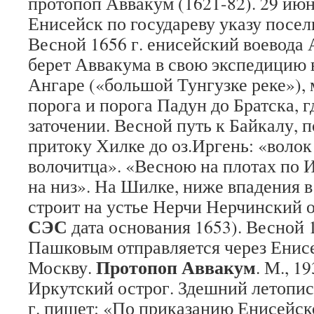
протопоп Аввакум (1621-82). 29 июня
Енисейск по государеву указу посели
Весной 1656 г. енисейский воевод
берет Аввакума в свою экспедицию 
Ангаре («большой Тунгузке реке»)
порога и порога Падун до Братска, г
заточении. Весной путь к Байкалу, п
притоку Хилке до оз.Иргень: «волок 
волочитца». «Весною на плотах по 
на низ». На Шилке, ниже впадения 
строит на устье Нерчи Нерчинский ос
СЭС
дата основания 1653). Весной 1
Пашковым отправляется через Енисе
Протопоп Аввакум
Москву.
. М., 1
Иркутский острог. Здешний летопис
г. пишет: «По приказанию Енисейск