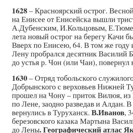
1628
– Красноярский острог. Весной
на Енисее от Енисейска вышли трист
А.Дубенским, И.Кольцовым, Е.Тюме
лета новый острог на берегу Качи бы
Вверх по Енисею, 64. В том же году
Лену пробрался десятник Василий Б
до устья р. Чон (или Чаи), повернул 
1630
– Отряд тобольского служилог
Добрынского с верховьев Нижней Т
прошел на Чону – приток Вилюя, из
по Лене, заодно разведав и Алдан. 
В.Иванов
вернулись в Туруханск.
, 
березовского казака Мартына Васил
. Географический атлас Я
до Лены