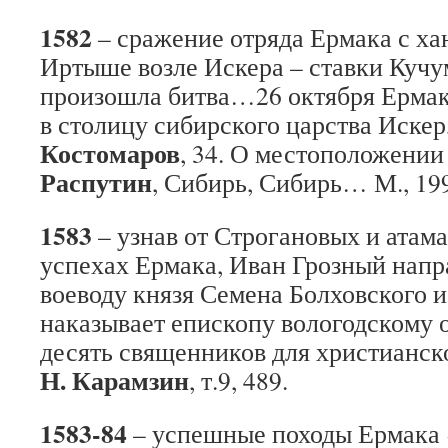
1582
– сражение отряда Ермака с х
Иртыше возле Искера – ставки Кучум
произошла битва…26 октября Ермак
в столицу сибирского царства Искер
Костомаров
, 34. О местоположении
Распутин
, Сибирь, Сибирь… М., 199
1583
– узнав от Строгановых и атам
успехах Ермака, Иван Грозный напр
воеводу князя Семена Болховского и
наказывает епископу вологодскому о
десять священников для христианск
Н. Карамзин
, т.9, 489.
1583-84
– успешные походы Ермака «