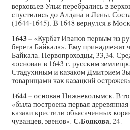
верховьев Ульи перебрались в верхо
спустились до Алдана и Лены. Сост
(1644-1645). В 1648 вернулся в Мос
1643
– «Курбат Иванов первым из р
берега Байкала». Ему принадлежат 
Байкала. Первопроходцы, 33,34. Ср
«основан в 1643 г. русским землеп
Стадухиным и казаком Дмитрием Зы
товарищами как казацкий острожек
1644
– основан Нижнеколымск. В том
«была построена первая деревянная 
казаки крестили объясаченных коряк
С.Боякова
чуванцев, эвенов».
, 24.