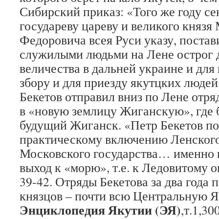
Сибирский приказ: «Того же году сен
государеву цареву и великого князя
Федоровича всея Руси указу, постав
служилыми людьми на Лене острог д
величества в дальней украине и для
збору и для приезду якутцких людей»
Бекетов отправил вниз по Лене отр
в «новую землицу Жиганскую», где 
будущий Жиганск. «Петр Бекетов п
практическому включению Ленского 
Московского государства… именно 
выход к «морю», т.е. к Ледовитому о
39-42. Отряды Бекетова за два года 
князцов – почти всю Центральную 
Энциклопедия Якутии (ЭЯ)
,т.1,300