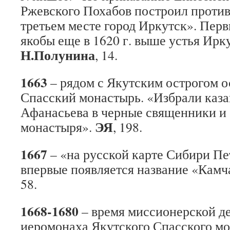
Ржевского Похабов построил против
третьем месте город Иркутск». Перв
якобы еще в 1620 г. выше устья Ирку
Н.Полунина
, 14.
1663
– рядом с Якутским острогом 
Спасский монастырь. «Избрали каза
Афанасьева в черные священники и
ЭЯ
монастыря».
, 198.
1667
– «на русской карте Сибири Пе
впервые появляется название «Кам
58.
1668-1680
– время миссионерской д
иеромонаха Якутского Спасского м