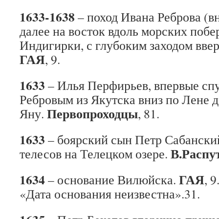
1633-1638
– поход Ивана Реброва (вн
далее на восток вдоль морских побе
Индигирки, с глубоким заходом ввер
ГАЯ
, 9.
1633
– Илья Перфирьев, впервые сп
Ребровым из Якутска вниз по Лене до
Первопроходцы
Яну.
, 81.
1633
– боярский сын Петр Сабански
В.Распу
телесов на Телецком озере.
1634
ГАЯ
– основание Вилюйска.
, 
«Дата основания неизвестна».31.