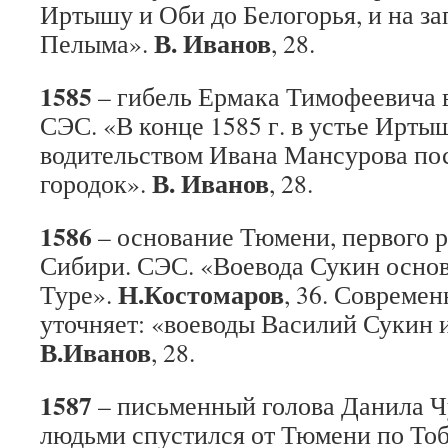
Иртышу и Оби до Белогорья, и на зап
В. Иванов
Пелыма».
, 28.
1585
– гибель Ермака Тимофеевича в
СЭС. «В конце 1585 г. в устье Ирты
водительством Ивана Мансурова по
В. Иванов
городок».
, 28.
1586
– основание Тюмени, первого р
Сибири. СЭС. «Воевода Сукин основ
Н.Костомаров
Туре».
, 36. Совреме
уточняет: «воеводы Василий Сукин
В.Иванов
, 28.
1587
– письменный голова Данила Ч
людьми спустился от Тюмени по Тоб