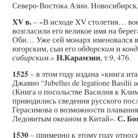
Северо-Востока Азии. Новосибирск, 
XV в.
– «В исходе XV столетия… во
возгласили его великое имя на бере
Оби… Уже сей монарх именовался в
югорским, сын его
обдорским
и
кон
Н.Карамзин
сибирским
.»
, т.9, 476.
1525
– в этом году издана «книга ит
Джавио “Jubellus de legatione Basilii
(Книга о посольстве Василия к Клим
приводились сведения русского по
Герасимова о возможности плавани
С. Бо
Ледовитым океаном в Китай».
1530
– примерно к этому году относ