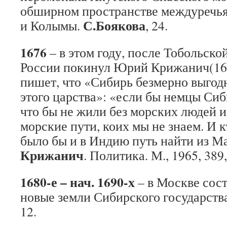
обширном пространстве междуречья
С.Боякова
и Колымы.
, 24.
1676
– в этом году, после Тобольско
России покинул Юрий Крижанич(161
пишет, что «Сибирь безмерно выгод
этого царства»: «если бы немцы Сиб
что бы не жили без морских людей 
морские пути, коих мы не знаем. И к
было бы и в Индию путь найти из М
Крижанич
. Политика. М., 1965, 389,
1680-е – нач. 1690-х
– в Москве сос
новые земли Сибирского государств
12.