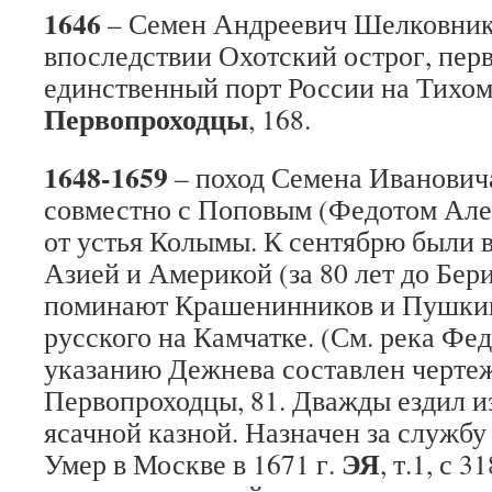
1646
– Семен Андреевич Шелковник
впоследствии Охотский острог, пер
единственный порт России на Тихом
Первопроходцы
, 168.
1648-1659
– поход Семена Иванович
совместно с Поповым (Федотом Але
от устья Колымы. К сентябрю были 
Азией и Америкой (за 80 лет до Бер
поминают Крашенинников и Пушкин
русского на Камчатке. (См. река Фе
указанию Дежнева составлен черте
Первопроходцы, 81. Дважды ездил и
ясачной казной. Назначен за службу
ЭЯ
Умер в Москве в 1671 г.
, т.1, с 