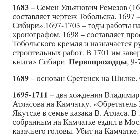
1683
– Семен Ульянович Ремезов (16
составляет чертеж Тобольска. 1697 
Сибири».1697-1703 – годы работы н
хронографом. 1698 – составляет про
Тобольского кремля и назначается 
строительных работ. В 1701 им зав
Первопроходцы
книга» Сибири.
, 9-
1689
– основан Сретенск на Шилке.
1695-1711
– два хождения Владимир
Атласова на Камчатку. «Обретатель
Якутске в семье казака В. Атласа. В 
собранным на Камчатке ездил в Моск
казачьего головы. Убит на Камчатке