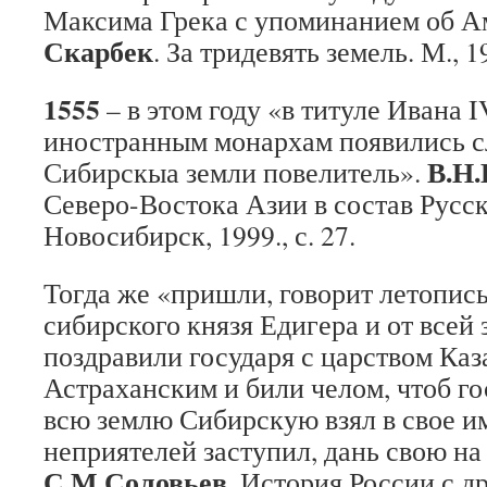
Максима Грека с упоминанием об А
Скарбек
. За тридевять земель. М., 1
1555
– в этом году «в титуле Ивана I
иностранным монархам появились сл
В.Н.
Сибирскыа земли повелитель».
Северо-Востока Азии в состав Русск
Новосибирск, 1999., с. 27.
Тогда же «пришли, говорит летопись
сибирского князя Едигера и от всей
поздравили государя с царством Каз
Астраханским и били челом, чтоб го
всю землю Сибирскую взял в свое им
неприятелей заступил, дань свою на
С.М.Соловьев
. История России с д