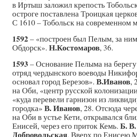
в Иртыш заложил крепость Тобольск
остроге поставлена Троицкая церко
С 1610 – Тобольск на современном 
1592
– «построен был Пелым, за ним
Н.Костомаров
Обдорск».
, 36.
1593
– Основание Пелыма на берегу 
отряд чердынского воеводы Никифо
В.Иванов
основал город Березов».
,
на Оби, «центр русской колонизаци
«куда перевели гарнизон из ликвид
В. Иванов
городка»
, 28. Отсюда че
на Оби в устье Кети, открывался бл
Б. В
Енисей, через его приток Кемь.
Добровольская
. Вверх по Енисею.М