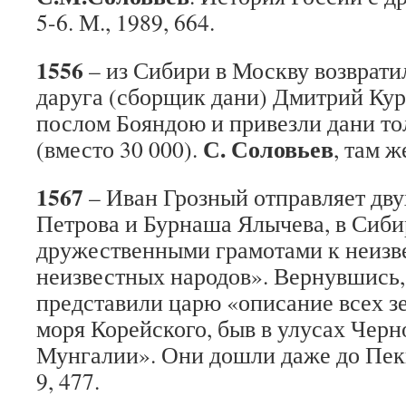
5-6. М., 1989, 664.
1556
– из Сибири в Москву возврати
даруга (сборщик дани) Дмитрий Кур
послом Бояндою и привезли дани то
С. Соловьев
(вместо 30 000).
, там ж
1567
– Иван Грозный отправляет дву
Петрова и Бурнаша Ялычева, в Сиби
дружественными грамотами к неизв
неизвестных народов». Вернувшись,
представили царю «описание всех зе
моря Корейского, быв в улусах Черн
Мунгалии». Они дошли даже до Пек
9, 477.