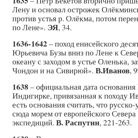
1635
– Петр Бекетов вторично прише
Лену и основал острожек Олёкминс
против устья р. Олёкма, потом перен
ЭЯ
по Лене».
, 34.
1636-1642
– поход енисейского деся
Юрьевича Бузы вниз по Лене к Сев
океану с заходом в устье Оленька, за
В.Иванов
Чондон и на Сивирюй».
, 
1638
– официальная дата основания 
Индигирке, привязанная к походу Ив
есть основания считать, что русско
сюда морем от европейского Севера 
В. Распутин
экспедиций.
, 221-263.