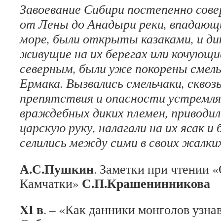
Завоевание Сибири постепенно сове
от Лены до Анадыри реки, впадающ
море, были открыты казаками, и ди
живущие на их берегах или кочующи
северным, были уже покорены сме
Ермака. Вызвались смельчаки, сквоз
препятствия и опасности устремля
враждебных диких племен, приводил
царскую руку, налагали на их ясак и
селились между сими в своих жалки
А.С.Пушкин
. Заметки при чтении 
С.П.Крашенинникова
Камчатки»
XI в
. – «Как данники монголов узнав