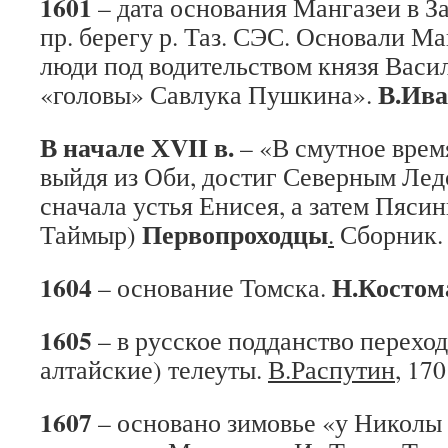
1601
– дата основания Мангазеи в З
пр. берегу р. Таз. СЭС. Основали 
люди под водительством князя Васи
В.Ива
«головы» Савлука Пушкина».
В начале ХVII в.
– «В смутное врем
выйдя из Оби, достиг Северным Ле
сначала устья Енисея, а затем Пясин
Первопроходцы
Таймыр)
.
Сборник. 
1604
Н.Костом
– основание Томска.
1605
– в русское подданство переход
алтайские) телеуты.
В.Распутин
, 170
1607
– основано зимовье «у Николы