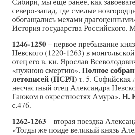
Сибири, мы еще ранее, как завоевате
северо-запад, где смелые новгородцы
обогащались мехами драгоценными
История государства Российского. М., 
1246-1250
– первое пребывание кня
Невского (1220-1263) в монгольской
отец его в. кн. Ярослав Всеволодов
Полное собран
«нужною смертию».
летописей (ПСРЛ)
т. 5. Софийская 
несчастный отец Александра Невско
Н. 
Гаюком в окрестностях Амура».
с.476.
1262-1263
– вторая поездка Алексан
«Тогды же поиде великый князь Але