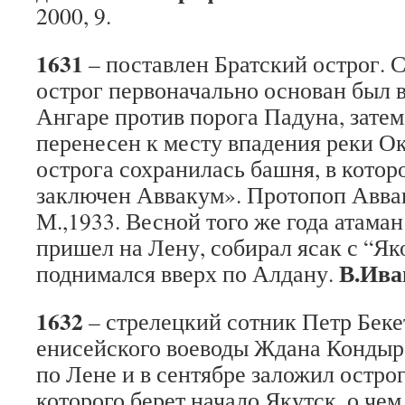
2000, 9.
1631
– поставлен Братский острог. 
острог первоначально основан был в
Ангаре против порога Падуна, затем,
перенесен к месту впадения реки Ок
острога сохранилась башня, в котор
заключен Аввакум». Протопоп Аввак
М.,1933. Весной того же года атама
пришел на Лену, собирал ясак с “Як
В.Ива
поднимался вверх по Алдану.
1632
– стрелецкий сотник Петр Бек
енисейского воеводы Ждана Кондыре
по Лене и в сентябре заложил остро
которого берет начало Якутск, о чем