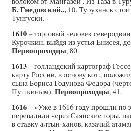
волоком от Мангазеи . Из Таза в Тур
Б. Гнедовский..,
10. Туруханск стои
Тунгуски.
1610
– торговый человек северодви
Курочкин, выйдя из устья Енисея, д
Первопроходцы
, 80.
1613
– голландский картограф Гессе
карту России, в основу кот., полож
сына Бориса Годунова Федора (чер
Первопроходцы
Пушкиным).
, 41.
1616
– «Уже в 1616 году прошли по 
перевалили через Саянские горы, на
в ставку алтын-ханов, казачий ата