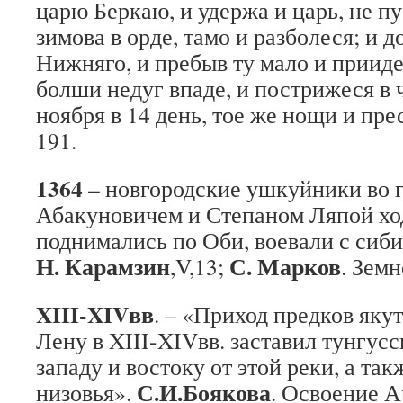
царю Беркаю, и удержа и царь, не пус
зимова в орде, тамо и разболеся; и 
Нижняго, и пребыв ту мало и прииде 
болши недуг впаде, и пострижеся в
ноября в 14 день, тое же нощи и пре
191.
1364
– новгородские ушкуйники во 
Абакуновичем и Степаном Ляпой ход
поднимались по Оби, воевали с сиб
Н. Карамзин
С. Марков
,V,13;
. Земн
XIII-XIVвв
. – «Приход предков як
Лену в XIII-XIVвв. заставил тунгусс
западу и востоку от этой реки, а так
С.И.Боякова
низовья».
. Освоение А