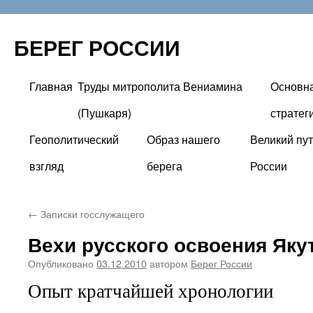
БЕРЕГ РОССИИ
Главная
Труды митрополита Вениамина
Основн
Перейти
(Пушкаря)
стратег
к
Геополитический
Образ нашего
Великий пут
содержимому
взгляд
берега
России
←
Записки госслужащего
Вехи русского освоения Яку
Опубликовано
03.12.2010
автором
Берег России
Опыт кратчайшей хронологии