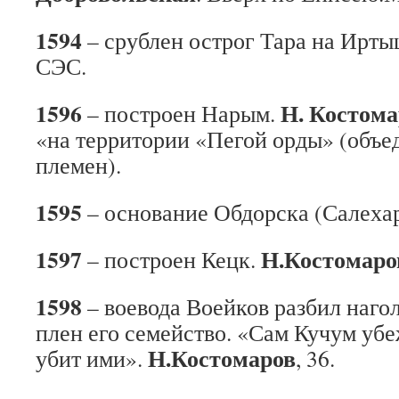
1594
– срублен острог Тара на Ирты
СЭС.
1596
Н. Костома
– построен Нарым.
«на территории «Пегой орды» (объе
племен).
1595
– основание Обдорска (Салеха
1597
Н.Костомаро
– построен Кецк.
1598
– воевода Воейков разбил нагол
плен его семейство. «Сам Кучум убе
Н.Костомаров
убит ими».
, 36.