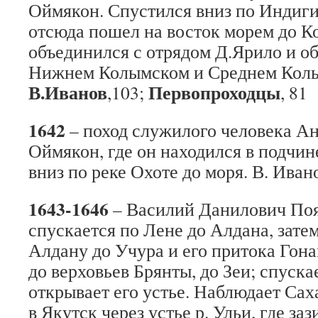
Оймякон. Спустился вниз по Индигир
отсюда пошел на восток морем до К
объединился с отрядом Д.Ярило и о
Нижнем Колымском и Среднем Колы
В.Иванов
Первопроходцы
,103;
,
81
1642
– поход служилого человека Анд
Оймякон, где он находился в подчин
вниз по реке Охоте до моря. В. Ивано
1643-1646
– Василий Данилович Поя
спускается по Лене до Алдана, затем
Алдану до Учура и его притока Гон
до верховьев Брянты, до Зеи; спуска
открывает его устье. Наблюдает Сах
в Якутск через устье р. Ульи, где за