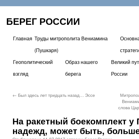
БЕРЕГ РОССИИ
Главная
Труды митрополита Вениамина
Основн
Перейти
(Пушкаря)
стратег
к
Геополитический
Образ нашего
Великий пут
содержимому
взгляд
берега
России
←
Был здесь лет тридцать назад… Эссе
Митропол
Вениами
слова Цар
На ракетный боекомплект у
надежд, может быть, больше
Опубликовано
11.07.2017
автором
Берег России