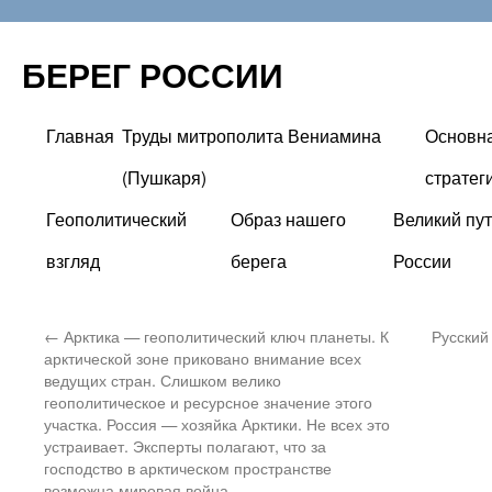
БЕРЕГ РОССИИ
Главная
Труды митрополита Вениамина
Основн
Перейти
(Пушкаря)
стратег
к
Геополитический
Образ нашего
Великий пут
содержимому
взгляд
берега
России
←
Арктика — геополитический ключ планеты. К
Русский
арктической зоне приковано внимание всех
ведущих стран. Слишком велико
геополитическое и ресурсное значение этого
участка. Россия — хозяйка Арктики. Не всех это
устраивает. Эксперты полагают, что за
господство в арктическом пространстве
возможна мировая война.