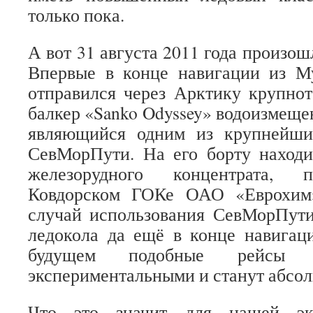
только пока.
А вот 31 августа 2011 года произош
Впервые в конце навигации из 
отправился через Арктику крупно
балкер «Sanko Odyssey» водоизмеще
являющийся одним из крупнейши
СевМорПути. На его борту находи
железорудного концентрата, п
Ковдорском ГОКе ОАО «Еврохим
случай использования СевМорПути
ледокола да ещё в конце навигац
будущем подобные рейсы п
экспериментальными и станут абсо
Что это значит для нашей эко