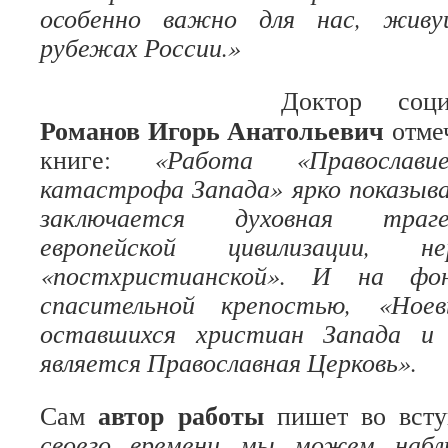
особенно важно для нас, живу
рубежах России.»
Доктор соци
Романов Игорь Анатольевич
отмеч
книге:
«Работа «Православи
катастрофа Запада» ярко показыв
заключается духовная траге
европейской цивилизации, н
«постхристианской». И на фо
спасительной крепостью, «Ное
оставшихся христиан Запада и 
является Православная Церковь».
автор работы
Сам
пишет во вст
своего времени мы можем набл