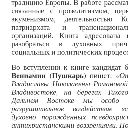
традицию Европы. В работе рассма
связанные с прозелитизмом, цер
экуменизмом, деятельностью Ко
патриархата и транснационал
организаций. Книга адресована 
разобраться в духовных прич
социальных и политических процесс
Во вступлении к книге кандидат 
Вениамин (Пушкарь)
пишет:
«От
Владиславы Николаевны Романовой
Владивостоке, на берегах Тихог
Дальнем Востоке мы особо 
разрушительное воздействие в
духовно порожденных псевдохри
антихристанскими воззрениями. По