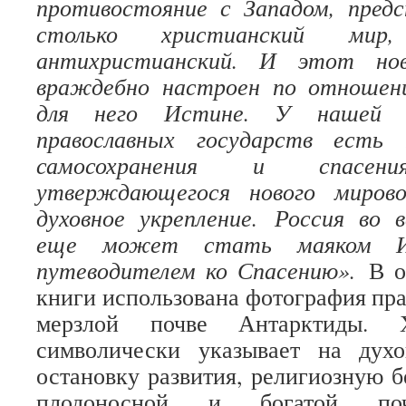
противостояние с Западом, пре
столько христианский мир
антихристианский. И этот но
враждебно настроен по отношен
для него Истине. У нашей 
православных государств есть
самосохранения и спасе
утверждающегося нового миров
духовное укрепление.
Россия во 
еще может стать маяком И
путеводителем ко Спасению».
В о
книги использована фотография пра
мерзлой почве Антарктиды. 
символически указывает на дух
остановку развития, религиозную б
плодоносной и богатой поч