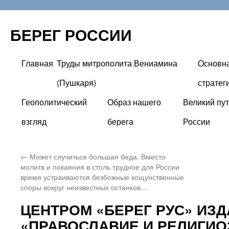
БЕРЕГ РОССИИ
Главная
Труды митрополита Вениамина
Основн
Перейти
(Пушкаря)
стратег
к
Геополитический
Образ нашего
Великий пут
содержимому
взгляд
берега
России
←
Может случиться большая беда. Вместо
молитв и покаяния в столь трудное для России
время устраиваются безбожные кощунственные
споры вокруг неизвестных останков…
ЦЕНТРОМ «БЕРЕГ РУС» ИЗД
«ПРАВОСЛАВИЕ И РЕЛИГИО