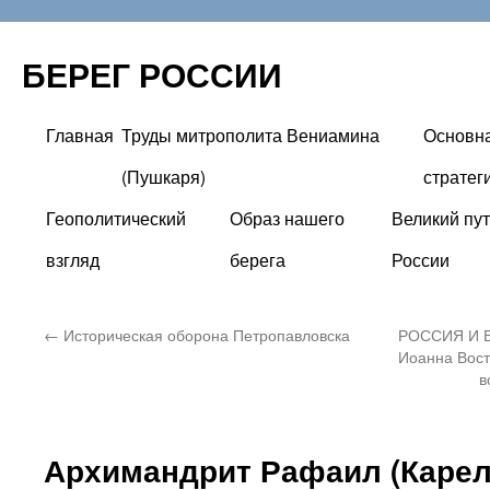
БЕРЕГ РОССИИ
Главная
Труды митрополита Вениамина
Основн
Перейти
(Пушкаря)
стратег
к
Геополитический
Образ нашего
Великий пут
содержимому
взгляд
берега
России
←
Историческая оборона Петропавловска
РОССИЯ И В
Иоанна Вост
в
Архимандрит Рафаил (Карел