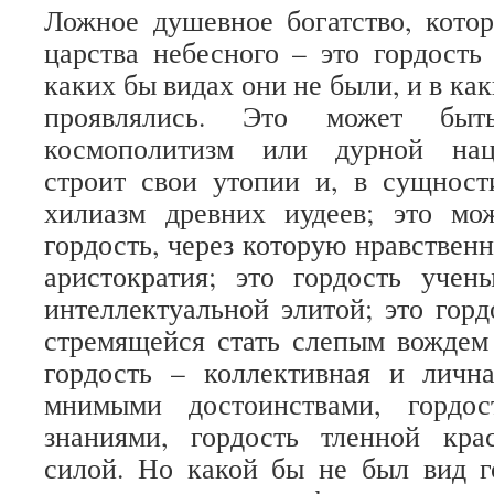
Ложное душевное богатство, кото
царства небесного – это гордость
каких бы видах они не были, и в ка
проявлялись. Это может быт
космополитизм или дурной нац
строит свои утопии и, в сущност
хилиазм древних иудеев; это мо
гордость, через которую нравствен
аристократия; это гордость учен
интеллектуальной элитой; это горд
стремящейся стать слепым вождем 
гордость – коллективная и лична
мнимыми достоинствами, гордо
знаниями, гордость тленной кр
силой. Но какой бы не был вид г