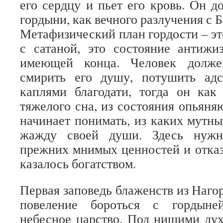
его сердцу и пьет его кровь. Он д
гордыни, как вечного разлучения с Б
Метафизический план гордости – эт
с сатаной, это состояние антижи
имеющей конца. Человек долже
смирить его душу, потушить ад
каплями благодати, тогда он как
тяжелого сна, из состояния опьяня
начинает понимать, из каких мутны
жажду своей души. Здесь нужн
прежних мнимых ценностей и отказ 
казалось богатством.
Первая заповедь блаженств из Наго
повеление бороться с гордыне
небесное царство. Под нищими ду