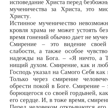
исповедание Христа перед безбожны
мученичества за Христа, это мис
Христу.
Истинное мученичество невозможн
кровля храма не может устоять без
время гонений обычно дает не мучен
Смирение – это видение своей
слабости, а также особое чувств
надежды на Бога. – «Я ничто, а 
нищий духом. Смирение, как и любо
Господь указал на Самого Себя как
Только через смирение человеч
обрести покой в Боге. Смирение – 
борющегося со своей гордыней, как
его сердце. И, в тоже время, смирен
Перед человеком открываются его