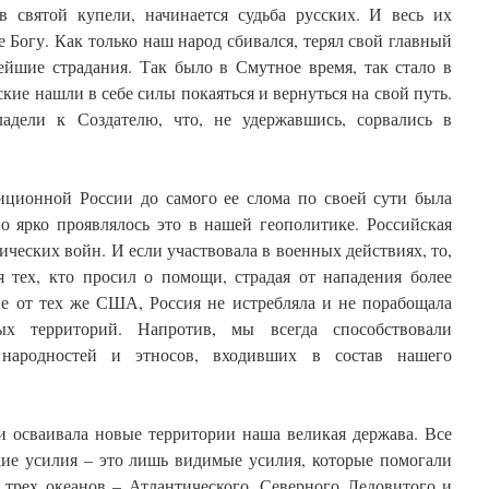
 святой купели, начинается судьба русских. И весь их
 Богу. Как только наш народ сбивался, терял свой главный
ейшие страдания. Так было в Смутное время, так стало в
кие нашли в себе силы покаяться и вернуться на свой путь.
ладели к Создателю, что, не удержавшись, сорвались в
диционной России до самого ее слома по своей сути была
о ярко проявлялось это в нашей геополитике. Российская
ических войн. И если участвовала в военных действиях, то,
я тех, кто просил о помощи, страдая от нападения более
ие от тех же США, Россия не истребляла и не порабощала
ых территорий. Напротив, мы всегда способствовали
народностей и этносов, входивших в состав нашего
и осваивала новые территории наша великая держава. Все
кие усилия – это лишь видимые усилия, которые помогали
в трех океанов – Атлантического, Северного Ледовитого и