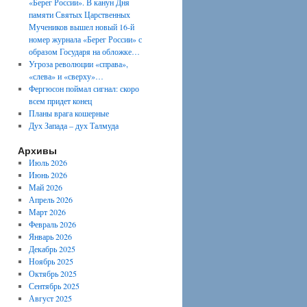
«Берег России». В канун Дня
памяти Святых Царственных
Мучеников вышел новый 16-й
номер журнала «Берег России» с
образом Государя на обложке…
Угроза революции «справа»,
«слева» и «сверху»…
Фергюсон поймал сигнал: скоро
всем придет конец
Планы врага кошерные
Дух Запада – дух Талмуда
Архивы
Июль 2026
Июнь 2026
Май 2026
Апрель 2026
Март 2026
Февраль 2026
Январь 2026
Декабрь 2025
Ноябрь 2025
Октябрь 2025
Сентябрь 2025
Август 2025