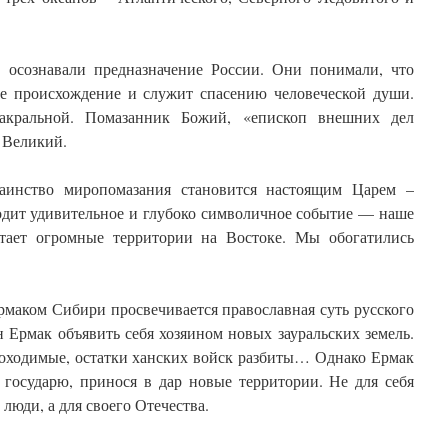
о осознавали предназначение России. Они понимали, что
ое происхождение и служит спасению человеческой души.
акральной. Помазанник Божий, «епископ внешних дел
 Великий.
аинство миропомазания становится настоящим Царем –
дит удивительное и глубоко символичное событие — наше
етает огромные территории на Востоке. Мы обогатились
маком Сибири просвечивается православная суть русского
н Ермак объявить себя хозяином новых зауральских земель.
роходимые, остатки ханских войск разбиты… Однако Ермак
 государю, принося в дар новые территории. Не для себя
люди, а для своего Отечества.