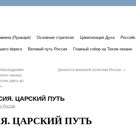
амина (Пушкаря)
Основная стратегия
Цивилизация Духа
Российс
шего берега
Великий путь России
Главный собор на Тихом океане
лександрович:
Ценности внешней политики России
→
ихого океана
ссия здесь до
х».
СИЯ. ЦАРСКИЙ ПУТЬ
г России
Я. ЦАРСКИЙ ПУТЬ