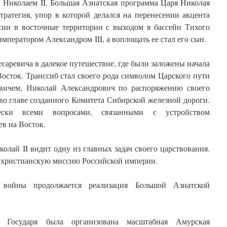
 Николаем II. Большая Азиатская программа Царя Николая
тратегия, упор в которой делался на перенесении акцента
ссии в восточные территории с выходом в бассейн Тихого
императором Александром III, а воплощать ее стал его сын.
есаревича в далекое путешествие, где были заложены начала
осток. Транссиб стал своего рода символом Царского пути
евичем, Николай Александрович по распоряжению своего
 во главе созданного Комитета Сибирской железной дороги.
ески всеми вопросами, связанными с устройством
в на Восток.
лай II видит одну из главных задач своего царствования.
л христианскую миссию Российской империи.
 войны продолжается реализация Большой Азиатской
Государя была организована масштабная Амурская