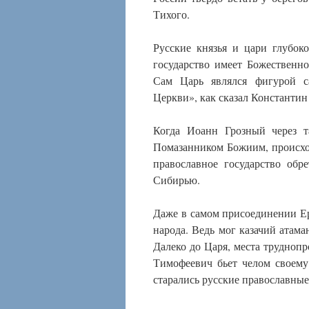
Тихого.
Русские князья и цари глубок
государство имеет Божественн
Сам Царь являлся фигурой с
Церкви», как сказал Константин
Когда Иоанн Грозный через т
Помазанником Божиим, происхо
православное государство обр
Сибирью.
Даже в самом присоединении Ер
народа. Ведь мог казачий атама
Далеко до Царя, места трудноп
Тимофеевич бьет челом своему
старались русские православные 