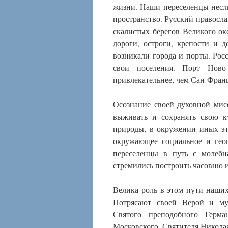
жизни. Наши переселенцы несли
пространство. Русский правосл
скалистых берегов Великого ок
дороги, остроги, крепости и 
возникали города и порты. Рос
свои поселения. Порт Ново
привлекательнее, чем Сан-Фран
Осознание своей духовной мис
выживать и сохранять свою к
природы, в окружении иных эт
окружающее социальное и геог
переселенцы в путь с молебн
стремились построить часовню и
Велика роль в этом пути наших
Потрясают своей Верой и му
Святого преподобного Герма
Московского, Святителя Никол