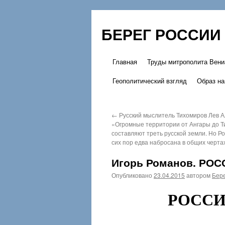
БЕРЕГ РОССИИ
Главная
Труды митрополита Вени
Перейти
Геополитический взгляд
Образ на
к
содержимому
←
Русский мыслитель Тихомиров Лев А
«Огромные территории от Ангары до Т
составляют треть русской земли. Но Ро
сих пор едва набросана в общих черта
Игорь Романов. РОС
Опубликовано
23.04.2015
автором
Бере
РОССИ