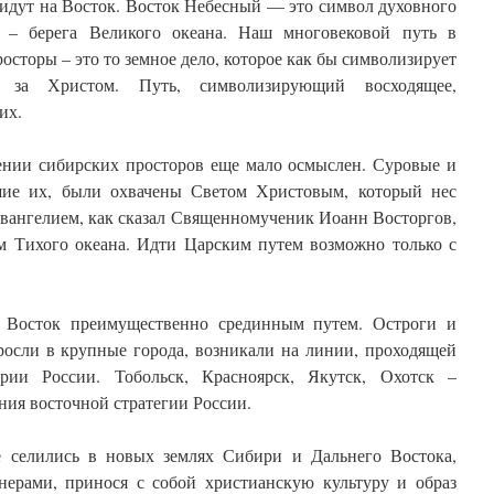
 идут на Восток. Восток Небесный — это символ духовного
 – берега Великого океана. Наш многовековой путь в
осторы – это то земное дело, которое как бы символизирует
а за Христом. Путь, символизирующий восходящее,
их.
оении сибирских просторов еще мало осмыслен. Суровые и
вшие их, были охвачены Светом Христовым, который нес
Евангелием, как сказал Священномученик Иоанн Восторгов,
м Тихого океана. Идти Царским путем возможно только с
а Восток преимущественно срединным путем. Остроги и
росли в крупные города, возникали на линии, проходящей
рии России. Тобольск, Красноярск, Якутск, Охотск –
ния восточной стратегии России.
е селились в новых землях Сибири и Дальнего Востока,
нерами, принося с собой христианскую культуру и образ