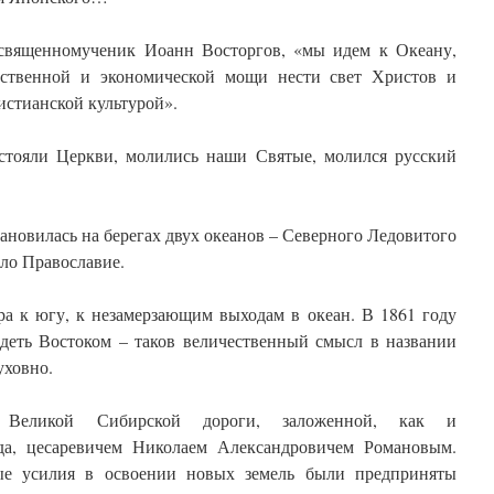
 священномученик Иоанн Восторгов, «мы идем к Океану,
арственной и экономической мощи нести свет Христов и
истианской культурой».
стояли Церкви, молились наши Святые, молился русский
тановилась на берегах двух океанов – Северного Ледовитого
ло Православие.
а к югу, к незамерзающим выходам в океан. В 1861 году
адеть Востоком – таков величественный смысл в названии
уховно.
 Великой Сибирской дороги, заложенной, как и
да, цесаревичем Николаем Александровичем Романовым.
ые усилия в освоении новых земель были предприняты