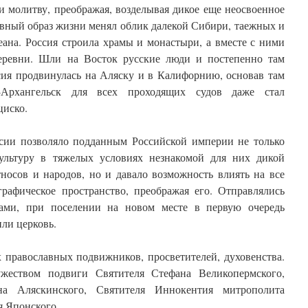
 молитву, преображая, возделывая дикое еще неосвоенное
авный образ жизни менял облик далекой Сибири, таежных и
еана. Россия строила храмы и монастыри, а вместе с ними
деревни. Шли на Восток русские люди и постепенно там
сия продвинулась на Аляску и в Калифорнию, основав там
-Архангельск для всех проходящих судов даже стал
циско.
сии позволяло подданным Российской империи не только
ультуру в тяжелых условиях незнакомой для них дикой
носов и народов, но и давало возможность влиять на все
рафическое пространство, преображая его. Отправлялись
ами, при поселении на новом месте в первую очередь
ли церковь.
 православных подвижников, просветителей, духовенства.
жеством подвиги Святителя Стефана Великопермского,
на Аляскинского, Святителя Иннокентия митрополита
ая Японского…