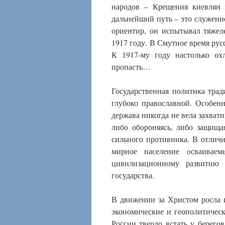
народов – Крещения киевлян в
дальнейший путь – это служение
ориентир, он испытывал тяжел
1917 году. В Смутное время русс
К 1917-му году настолько ох
пропасть…
Государственная политика тра
глубоко православной. Особенн
держава никогда не вела захватн
либо обороняясь, либо защища
сильного противника. В отлич
мирное население осваиваем
цивилизационному развитию 
государства.
В движении за Христом росла 
экономические и геополитичес
России твердо встать у берего