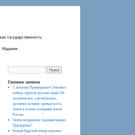
кая государственность
Издания
Свежие записи
С началом Приамурского Земского
собора, дорогие русские люди! Не
политическое, а религиозное,
духовное делание, прежде всего,
лежит в основе созидания новой
России
Зачем поздравили Администрацию
Президента?
Новый Царский номер журнала