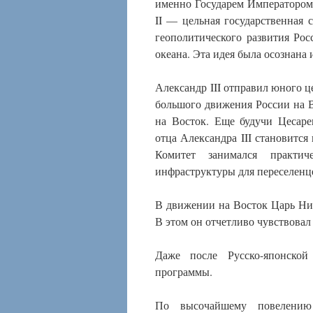
именно Государем Императором
II — цельная государственная с
геополитического развития Ро
океана. Эта идея была осознана 
Александр III отправил юного ц
большого движения России на В
на Восток. Еще будучи Цесар
отца Александра III становится
Комитет занимался практич
инфраструктуры для переселенце
В движении на Восток Царь Нико
В этом он отчетливо чувствова
Даже после Русско-японской
программы.
По высочайшему повелению 