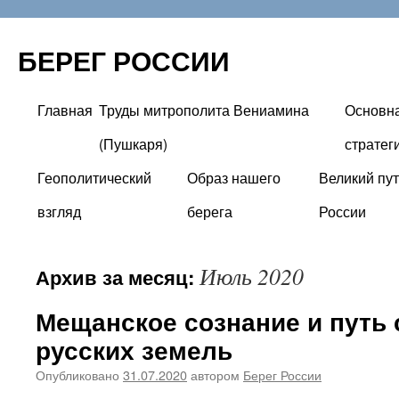
БЕРЕГ РОССИИ
Главная
Труды митрополита Вениамина
Основн
Перейти
(Пушкаря)
стратег
к
Геополитический
Образ нашего
Великий пут
содержимому
взгляд
берега
России
Июль 2020
Архив за месяц:
Мещанское сознание и путь
русских земель
Опубликовано
31.07.2020
автором
Берег России