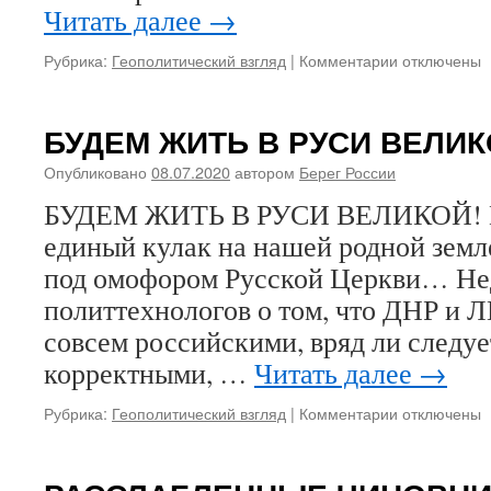
Читать далее
→
Рубрика:
Геополитический взгляд
|
Комментарии
к
отключены
записи
РУССКОМУ
НАРОДУ
БУДЕМ ЖИТЬ В РУСИ ВЕЛИК
НЕ
НУЖНА
Опубликовано
08.07.2020
автором
Берег России
ВОЙНА
БУДЕМ ЖИТЬ В РУСИ ВЕЛИКОЙ! На
С
РУССКИМ
единый кулак на нашей родной земл
НАРОДОМ.
под омофором Русской Церкви… Не
Необходим
не
политтехнологов о том, что ДНР и Л
референдум
совсем российскими, вряд ли следуе
а
корректными, …
Читать далее
→
церковно-
государстве
Собор…
Рубрика:
Геополитический взгляд
|
Комментарии
к
отключены
записи
БУДЕМ
ЖИТЬ