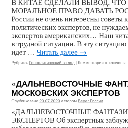
В КИТАЕ СДЕЛАЛИ ВЫВОД, ЧТ
МОРАЛЬНОЕ ПРАВО ДАВАТЬ РО
России не очень интересны советы 
политических экспертов, не нуждаем
экспертов американских… Наш кита
в трудной ситуации. В эту ситуацию
идет …
Читать далее
→
Рубрика:
Геополитический взгляд
|
Комментарии
к
отключены
записи
В
КИТАЕ
«ДАЛЬНЕВОСТОЧНЫЕ ФАНТ
СДЕЛАЛИ
МОСКОВСКИХ ЭКСПЕРТОВ
ВЫВОД,
ЧТО
Опубликовано
20.07.2020
автором
Берег России
ИМЕЮТ
МОРАЛЬНО
«ДАЛЬНЕВОСТОЧНЫЕ ФАНТАЗИ
ПРАВО
ЭКСПЕРТОВ Об экспертных заблужд
ДАВАТЬ
РОССИИ