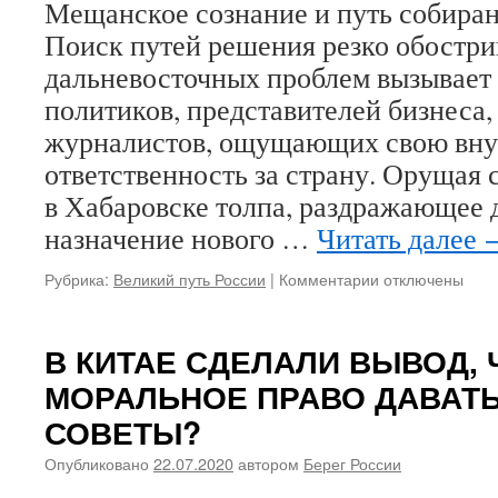
Мещанское сознание и путь собиран
Поиск путей решения резко обостри
дальневосточных проблем вызывает
политиков, представителей бизнеса,
журналистов, ощущающих свою вн
ответственность за страну. Орущая 
в Хабаровске толпа, раздражающее 
назначение нового …
Читать далее
Рубрика:
Великий путь России
|
Комментарии
к
отключены
записи
Мещанское
сознание
В КИТАЕ СДЕЛАЛИ ВЫВОД,
и
МОРАЛЬНОЕ ПРАВО ДАВАТ
путь
собирания
СОВЕТЫ?
русских
земель
Опубликовано
22.07.2020
автором
Берег России