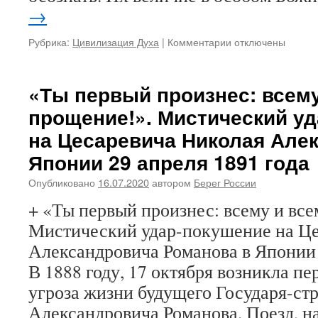
→
Рубрика:
Цивилизация Духа
|
Комментарии
к
отключены
записи
ТЕ,
КТО
«Ты первый произнес: всему
УБИЛ
прощение!». Мистический у
ЦАРЯ,
И
на Цесаревича Николая Але
СЕГОДНЯ
Японии 29 апреля 1891 года
ГЛУМЯТСЯ
НАД
Опубликовано
16.07.2020
автором
Берег России
НАМИ
+ «Ты первый произнес: всему и вс
Мистический удар-покушение на Ц
Александровича Романова в Японии 
В 1888 году, 17 октября возникла пе
угроза жизни будущего Государя-ст
Александровича Романова. Поезд, н