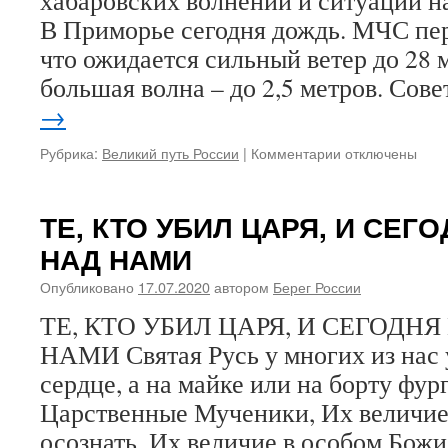
хабаровских волнений и ситуации 
СОВЕТЫ?
В Приморье сегодня дождь. МЧС пе
что ожидается сильный ветер до 28 
большая волна – до 2,5 метров. Со
→
Рубрика:
Великий путь России
|
Комментарии
к
отключены
записи
«ДАЛЬНЕВОСТ
ФАНТАЗИИ»
ТЕ, КТО УБИЛ ЦАРЯ, И СЕГ
МОСКОВСКИХ
НАД НАМИ
ЭКСПЕРТОВ
Опубликовано
17.07.2020
автором
Берег России
ТЕ, КТО УБИЛ ЦАРЯ, И СЕГОДН
НАМИ Святая Русь у многих из нас 
сердце, а на майке или на борту фу
Царственные Мученики, Их величие
осознать. Их величие в особом Бо