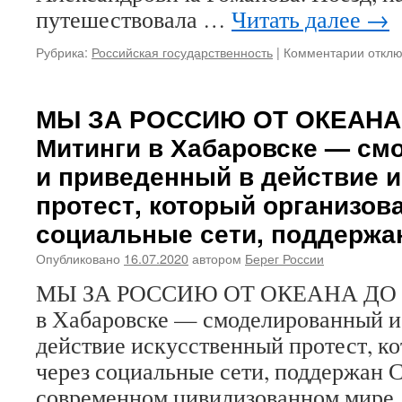
путешествовала …
Читать далее
→
Рубрика:
Российская государственность
|
Комментарии
к
откл
запис
«Ты
первы
МЫ ЗА РОССИЮ ОТ ОКЕАНА
произ
Митинги в Хабаровске — с
всему
и
и приведенный в действие 
всем
протест, который организов
проще
Мисти
социальные сети, поддерж
удар
—
Опубликовано
16.07.2020
автором
Берег России
покуш
на
МЫ ЗА РОССИЮ ОТ ОКЕАНА ДО 
Цесар
в Хабаровске — смоделированный и
Никол
действие искусственный протест, к
Алекс
в
через социальные сети, поддержа
Япони
современном цивилизованном мире,
29