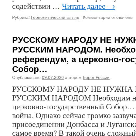
искусственн
содействии …
Читать далее
→
протест,
который
Рубрика:
Геополитический взгляд
|
Комментарии
к
отключены
организован
записи
через
НАМ
социальные
ПРЕДЛАГАЮ
РУССКОМУ НАРОДУ НЕ НУЖ
сети,
НАЧАТЬ
поддержан
РУССКИМ НАРОДОМ. Необхо
РАЗВАЛ
СМИ…
РОССИИ
референдум, а церковно-го
С
Собор…
ДАЛЬНЕГО
ВОСТОКА
Опубликовано
09.07.2020
автором
Берег России
И
ДО
РУССКОМУ НАРОДУ НЕ НУЖНА 
САМОГО
РУССКИМ НАРОДОМ Необходим не 
УРАЛА
церковно-государственный Собор… 
война. Однако сейчас громко зазвуч
присоединении Донбасса и Луганск
самое время? В такой очень сложны