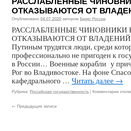
РАССЛАБЛЕННЫЕ ЧИНОВНИК
В
ОТКАЗЫВАЮТСЯ ОТ ВЛАДЕ
РУСИ
ВЕЛИКОЙ!
Опубликовано
04.07.2020
автором
Берег России
РАССЛАБЛЕННЫЕ ЧИНОВНИКИ 
ОТКАЗЫВАЮТСЯ ОТ ВЛАДЕНИЙ Р
Путиным трудятся люди, среди котор
профессионально не пригоден к гос
в России… Военные корабли у прича
Рог во Владивостоке. На фоне Спас
кафедрального …
Читать далее
→
Рубрика:
Российская государственность
|
Комментарии
к
откл
запис
РАСС
←
Предыдущие записи
ЧИНО
КАК
БУДТ
ОТКА