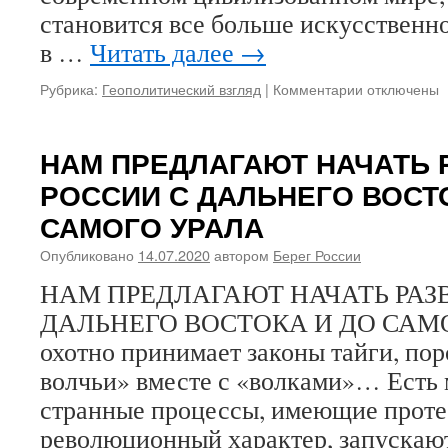
апрел
становится все больше искусственн
1891
в …
Читать далее
→
года
Рубрика:
Геополитический взгляд
|
Комментарии
к
отключены
записи
МЫ
ЗА
НАМ ПРЕДЛАГАЮТ НАЧАТЬ 
РОССИЮ
РОССИИ С ДАЛЬНЕГО ВОСТ
ОТ
ОКЕАНА
САМОГО УРАЛА
ДО
ОКЕАНА.
Опубликовано
14.07.2020
автором
Берег России
Митинги
НАМ ПРЕДЛАГАЮТ НАЧАТЬ РАЗ
в
Хабаровске
ДАЛЬНЕГО ВОСТОКА И ДО САМО
—
охотно принимает законы тайги, пор
смоделиров
и
волчьи» вместе с «волками»… Есть 
приведенны
странные процессы, имеющие проте
в
действие
революционный характер, запускают