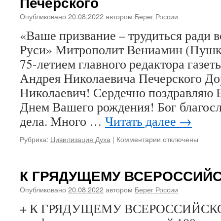
Печерского
патриоты
поздравляют
Опубликовано
20.08.2022
автором
Берег России
с
«Ваше призвание – трудиться ради 
75-
летием
Руси» Митрополит Вениамин (Пушка
Андрея
75-летием главного редактора газе
Николаевича
Печерского,
Андрея Николаевича Печерского До
главного
Николаевич! Сердечно поздравляю В
редактора
Днем Вашего рождения! Бог благос
газеты
«Русь
дела. Много …
Читать далее
→
Державная»
Рубрика:
Цивилизация Духа
|
Комментарии
к
отключены
записи
«Ваше
призвание
К ГРЯДУЩЕМУ ВСЕРОССИЙ
–
трудиться
Опубликовано
20.08.2022
автором
Берег России
ради
+ К ГРЯДУЩЕМУ ВСЕРОССИЙСК
возрождения
Святой