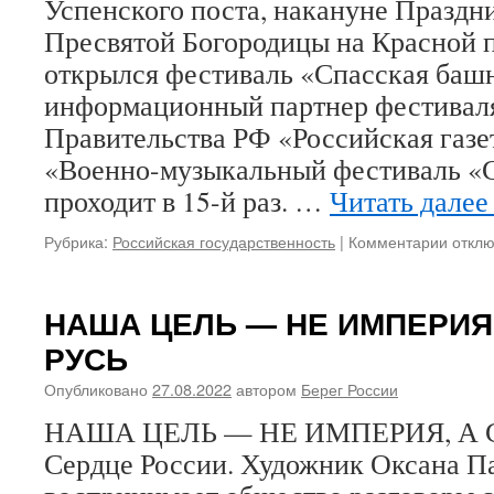
Успенского поста, накануне Праздн
Пресвятой Богородицы на Красной 
открылся фестиваль «Спасская баш
информационный партнер фестивал
Правительства РФ «Российская газе
«Военно-музыкальный фестиваль «
проходит в 15-й раз. …
Читать дале
Рубрика:
Российская государственность
|
Комментарии
к
откл
запис
ФЕСТ
ИЛИ
НАША ЦЕЛЬ — НЕ ИМПЕРИЯ,
БЕЗУ
РУСЬ
Опубликовано
27.08.2022
автором
Берег России
НАША ЦЕЛЬ — НЕ ИМПЕРИЯ, А 
Сердце России. Художник Оксана Па