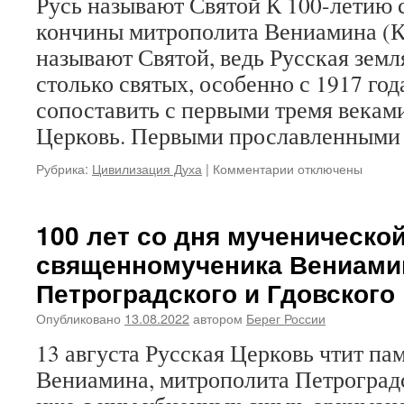
Русь называют Святой К 100-летию 
кончины митрополита Вениамина (К
называют Святой, ведь Русская земл
столько святых, особенно с 1917 год
сопоставить с первыми тремя векам
Церковь. Первыми прославленным
Рубрика:
Цивилизация Духа
|
Комментарии
к
отключены
записи
Митрополит
Вениамин
100 лет со дня мученическо
(Пушкарь).
священномученика Вениами
Русь
называют
Петроградского и Гдовского
Святой.
К
Опубликовано
13.08.2022
автором
Берег России
100-
13 августа Русская Церковь чтит па
летию
со
Вениамина, митрополита Петроградс
дня
мученической