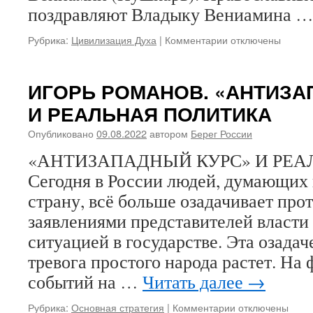
поздравляют Владыку Вениамина 
Рубрика:
Цивилизация Духа
|
Комментарии
к
отключены
записи
С
ДНЕМ
ИГОРЬ РОМАНОВ. «АНТИЗА
АНГЕЛА,
И РЕАЛЬНАЯ ПОЛИТИКА
ДОРОГОЙ
ВЛАДЫКА!
Опубликовано
09.08.2022
автором
Берег России
«АНТИЗАПАДНЫЙ КУРС» И РЕ
Сегодня в России людей, думающих
страну, всё больше озадачивает пр
заявлениями представителей власти
ситуацией в государстве. Эта озадач
тревога простого народа растет. На
событий на …
Читать далее
→
Рубрика:
Основная стратегия
|
Комментарии
к
отключены