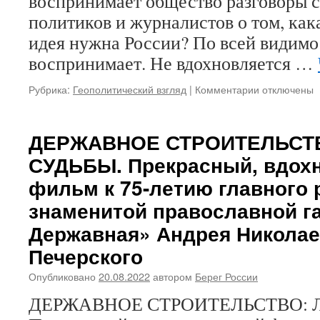
воспринимает общество разговоры с
политиков и журналистов о том, как
идея нужна России? По всей видимос
воспринимает. Не вдохновляется …
Рубрика:
Геополитический взгляд
|
Комментарии
к
отключены
записи
НАША
ЦЕЛЬ
ДЕРЖАВНОЕ СТРОИТЕЛЬСТВ
—
СУДЬБЫ. Прекрасный, вдо
НЕ
ИМПЕРИЯ,
фильм к 75-летию главного 
А
знаменитой православной г
СВЯТАЯ
РУСЬ
Державная» Андрея Никола
Печерского
Опубликовано
20.08.2022
автором
Берег России
ДЕРЖАВНОЕ СТРОИТЕЛЬСТВО: 