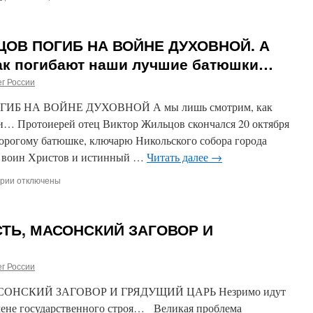
записи
Выталкивать
носорогов
ЦОВ ПОГИБ НА ВОЙНЕ ДУХОВНОЙ. А
из
власти
ак погибают наши лучшие батюшки…
г России
Б НА ВОЙНЕ ДУХОВНОЙ А мы лишь смотрим, как
… Протоиерей отец Виктор Жильцов скончался 20 октября
дорогому батюшке, ключарю Никольского собора города
, воин Христов и истинный …
Читать далее
→
рии
к
отключены
записи
ОТЕЦ
ВИКТОР
ТЬ, МАСОНСКИЙ ЗАГОВОР И
ЖИЛЬЦОВ
ПОГИБ
НА
г России
ВОЙНЕ
ДУХОВНОЙ.
ОНСКИЙ ЗАГОВОР И ГРЯДУЩИЙ ЦАРЬ Незримо идут
А
мы
мене государственного строя… Великая проблема