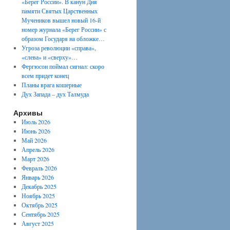
«Берег России». В канун Дня
памяти Святых Царственных
Мучеников вышел новый 16-й
номер журнала «Берег России» с
образом Государя на обложке…
Угроза революции «справа»,
«слева» и «сверху»…
Фергюсон поймал сигнал: скоро
всем придет конец
Планы врага кошерные
Дух Запада – дух Талмуда
Архивы
Июль 2026
Июнь 2026
Май 2026
Апрель 2026
Март 2026
Февраль 2026
Январь 2026
Декабрь 2025
Ноябрь 2025
Октябрь 2025
Сентябрь 2025
Август 2025