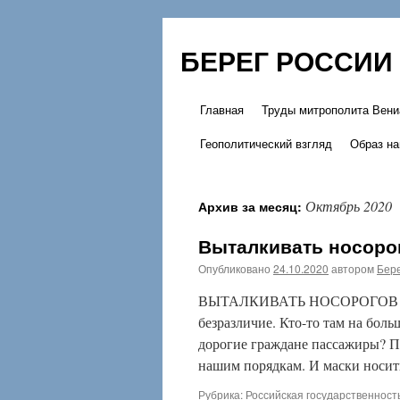
БЕРЕГ РОССИИ
Главная
Труды митрополита Вени
Перейти
Геополитический взгляд
Образ на
к
содержимому
Октябрь 2020
Архив за месяц:
Выталкивать носорог
Опубликовано
24.10.2020
автором
Бере
ВЫТАЛКИВАТЬ НОСОРОГОВ ИЗ В
безразличие. Кто-то там на бол
дорогие граждане пассажиры? П
нашим порядкам. И маски носить
Рубрика:
Российская государственност