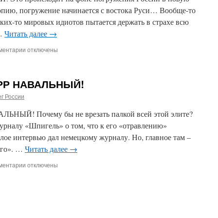
там,
пию, погружение начинается с востока Руси… Вообще-то
где
каких-то мировых идиотов пытается держать в страхе всю
Иуда,
продавший
 …
Читать далее
→
Христа,
закончил
ментарии
к
отключены
свой
записи
путь…
ВЫШКИ
5G
ЕРР НАВАЛЬНЫЙ!
ТЕПЕРЬ
В
г России
РОССИИ!
Это
ЫЙ! Почему бы не врезать палкой всей этой элите?
происходит
урналу «Шпигель» о том, что к его «отравлению»
на
лое интервью дал немецкому журналу. Но, главное там –
фоне
погружения
ого». …
Читать далее
→
России
в
ментарии
к
отключены
новую
записи
утопию,
РУССКАЯ
утопическое
ЛАПТА,
погружение
ХЕРР
начинается
НАВАЛЬНЫЙ!
с