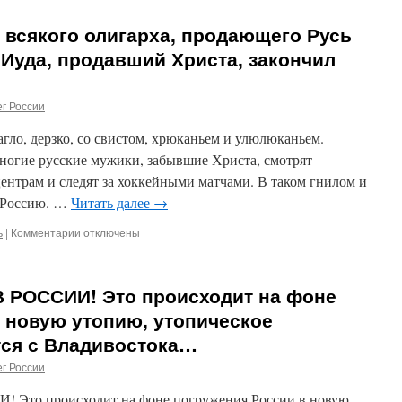
ИДЕАЛОМ
ДЛЯ
всякого олигарха, продающего Русь
РОССИИ
ДОЛЖНА
е Иуда, продавший Христа, закончил
БЫТЬ
СВЯТАЯ
ТРОИЦА
г России
ПРЕПОДОБНОГО
СЕРГИЯ.
о, дерзко, со свистом, хрюканьем и улюлюканьем.
Слово
многие русские мужики, забывшие Христа, смотрят
митрополита
центрам и следят за хоккейными матчами. В таком гнилом и
Вениамина
(Пушкаря)
м Россию. …
Читать далее
→
на
День
ь
|
Комментарии
к
отключены
памяти
записи
преподобного
ХОЗЯИНА
Сергия
НЕТ.
РОССИИ! Это происходит на фоне
Радонежского
Место
всякого
 новую утопию, утопическое
олигарха,
тся с Владивостока…
продающего
Русь
г России
Христову,
—
то происходит на фоне погружения России в новую