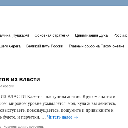
амина (Пушкаря)
Основная стратегия
Цивилизация Духа
Российс
шего берега
Великий путь России
Главный собор на Тихом океане
ов из власти
г России
ЛАСТИ Кажется, наступила апатия. Кругом апатия и
ьшом мировом уровне ухмыляется, мол, куда ж вы денетесь,
овыступаете, повозмущаетесь, пошумите и привыкните к
 будете, и перчатки, …
Читать далее
→
ь
|
Комментарии
к
отключены