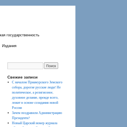
кая государственность
Издания
Свежие записи
С началом Приамурского Земского
собора, дорогие русские люди! Не
политическое, а религиозное,
духовное делание, прежде всего,
лежит в основе созидания новой
России
Зачем поздравили Администрацию
Президента?
Новый Царский номер журнала