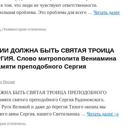
лишь
в том, что люди не чувствуют ответственности.
смотрим,
 большая проблема. Это проблема для всего …
Читать далее
как
погибают
наши
ь
|
Комментарии
лучшие
к
отключены
батюшки…
записи
БЕЗОТВЕТСТВЕННОСТЬ,
МАСОНСКИЙ
ИИ ДОЛЖНА БЫТЬ СВЯТАЯ ТРОИЦА
ЗАГОВОР
И
ИЯ. Слово митрополита Вениамина
ГРЯДУЩИЙ
амяти преподобного Сергия
ЦАРЬ
г России
ЖНА БЫТЬ СВЯТАЯ ТРОИЦА ПРЕПОДОБНОГО
мяти святого преподобного Сергия Радонежского,
 Руси Великой и даже до берегов Тихого океана мы
шего аввы Сергия, нашего Светильника …
Читать далее
→
рии
к
отключены
записи