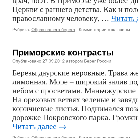
врач, поэт. В Приморье уже более дв
Церкви с раннего детства. Как и по
православному человеку, …
Читать
Рубрика:
Образ нашего берега
|
Комментарии
к
отключены
записи
Никольск-
Уссурийские
Приморские контрасты
рифмы
Николая
Опубликовано
27.09.2012
автором
Берег России
Капшитаря
Березы даурские неровные. Трава же
лимонная. Море – широкий залив п
небом с просветами. Маньчжурские 
На ореховых ветвях зеленые и завяд
коричневые листья. Поднимался поз
дорожке Покровского парка. Громк
Читать далее
→
Рубрика:
Образ нашего берега
|
Комментарии
к
отключены