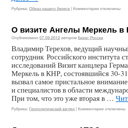
Рубрика:
Образ нашего берега
|
Комментарии
к
отключены
записи
Осень
разливается
О визите Ангелы Меркель в 
по
тайге…
Опубликовано
07.09.2012
автором
Берег России
Владимир Терехов, ведущий научны
сотрудник Российского института с
исследований Визит канцлера Герм
Меркель в КНР, состоявшийся 30-31 
вызвал самое пристальное внимание
и специалистов в области междуна
При том, что это уже вторая в …
Чит
Рубрика:
Геополитический взгляд
|
Комментарии
к
отключены
записи
О
визите