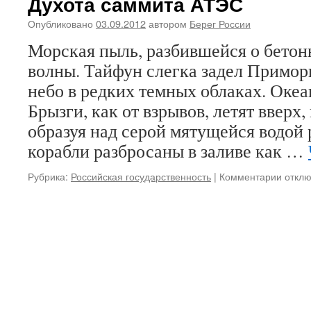
Духота саммита АТЭС
Ангелы
Меркель
Опубликовано
03.09.2012
автором
Берег России
в
Морская пыль, разбившейся о бето
Китай
волны. Тайфун слегка задел Примор
небо в редких темных облаках. Океа
Брызги, как от взрывов, летят вверх
образуя над серой мятущейся водой 
корабли разбросаны в заливе как …
Рубрика:
Российская государственность
|
Комментарии
к
откл
запис
Духот
самми
АТЭС