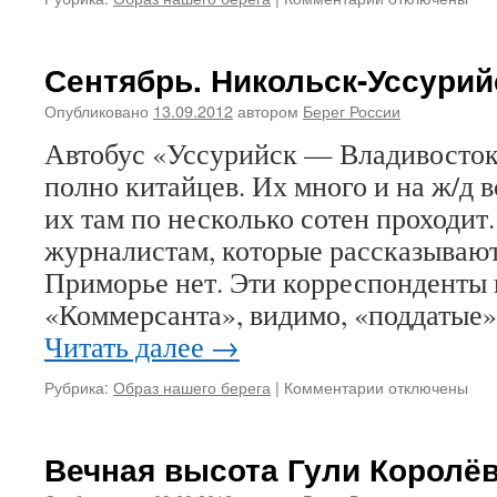
записи
Приморские
контрасты
Сентябрь. Никольск-Уссурий
Опубликовано
13.09.2012
автором
Берег России
Автобус «Уссурийск — Владивосток»
полно китайцев. Их много и на ж/д 
их там по несколько сотен проходит.
журналистам, которые рассказывают,
Приморье нет. Эти корреспонденты 
«Коммерсанта», видимо, «поддатые
Читать далее
→
Рубрика:
Образ нашего берега
|
Комментарии
к
отключены
записи
Сентябрь.
Никольск-
Вечная высота Гули Королё
Уссурийский.