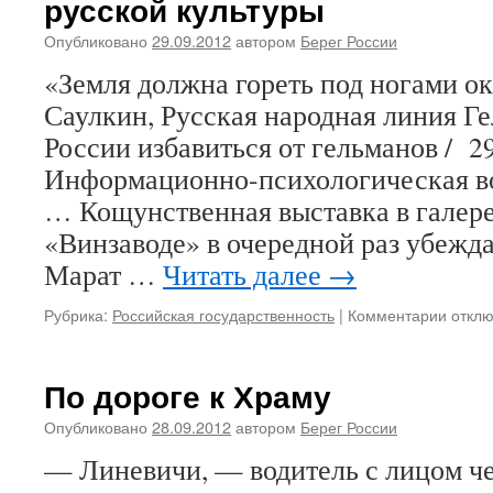
русской культуры
Опубликовано
29.09.2012
автором
Берег России
«Земля должна гореть под ногами о
Саулкин, Русская народная линия Ге
России избавиться от гельманов / 2
Информационно-психологическая в
… Кощунственная выставка в галере
«Винзаводе» в очередной раз убежда
Марат …
Читать далее
→
Рубрика:
Российская государственность
|
Комментарии
к
откл
запис
Викто
Саулк
По дороге к Храму
обозр
радио
Опубликовано
28.09.2012
автором
Берег России
«Радо
— Линевичи, — водитель с лицом че
о
сегод