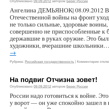
Дорога…
Опубликовано
09.09.2012
автором
Берег России
Ангелина ДЕМЬЯНОК| 08.09.2012 В
Отечественной войны на фронт ухо
не только сильные, здоровые воины,
совершенно не приспособленные к б
державшие в руках оружие. Это были
художники, вчерашние школьники
→
Рубрика:
Российская государственность
|
Комментарии
к
откл
запис
Вечна
высот
На подвиг Отчизна зовет!
Гули
Корол
Опубликовано
09.09.2012
автором
Берег России
России надо готовиться к войне. Это
у ворот — он уже спокойно зашел в 