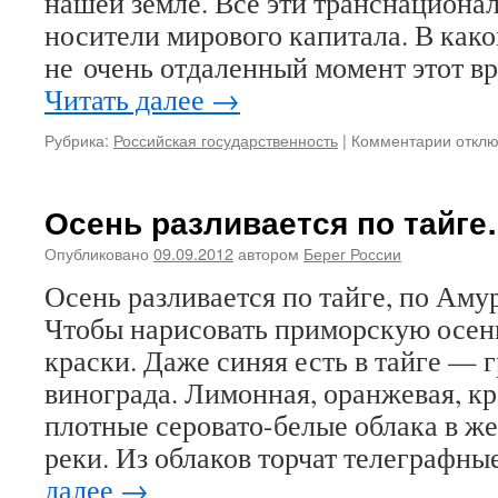
нашей земле. Все эти транснациона
носители мирового капитала. В како
не очень отдаленный момент этот в
Читать далее
→
Рубрика:
Российская государственность
|
Комментарии
к
откл
запис
На
подви
Осень разливается по тайг
Отчиз
зовет!
Опубликовано
09.09.2012
автором
Берег России
Осень разливается по тайге, по Ам
Чтобы нарисовать приморскую осень
краски. Даже синяя есть в тайге — 
винограда. Лимонная, оранжевая, 
плотные серовато-белые облака в 
реки. Из облаков торчат телеграфн
далее
→