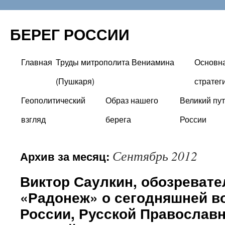
БЕРЕГ РОССИИ
Главная
Труды митрополита Вениамина
Основн
Перейти
(Пушкаря)
стратег
к
Геополитический
Образ нашего
Великий пут
содержимому
взгляд
берега
России
Сентябрь 2012
Архив за месяц:
Виктор Саулкин, обозревате
«Радонеж» о сегодняшней в
России, Русской Православн