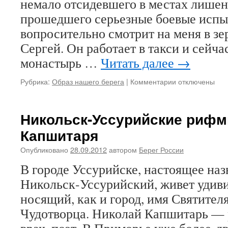
немало отсидевшего в местах лишен
войне
прошедшего серьезные боевые испы
проти
Росси
вопросительно смотрит на меня в зер
Русск
Сергей. Он работает в такси и сейчас
Право
монастырь …
Читать далее
→
Церкв
и
русск
Рубрика:
Образ нашего берега
|
Комментарии
к
отключены
культ
записи
По
дороге
Никольск-Уссурийские риф
к
Капшитаря
Храму
Опубликовано
28.09.2012
автором
Берег России
В городе Уссурийске, настоящее наз
Никольск-Уссурийский, живет удиви
носящий, как и город, имя Святител
Чудотворца. Николай Капшитарь — 