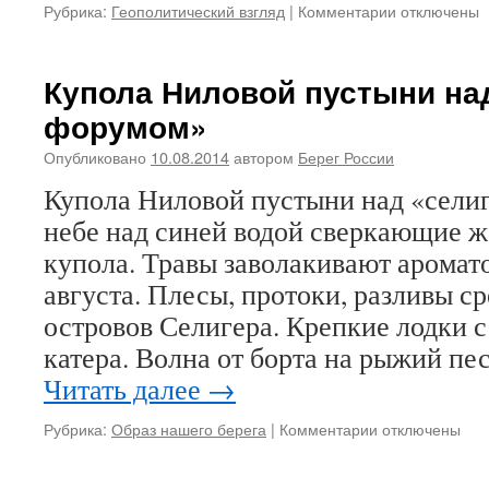
Рубрика:
Геополитический взгляд
|
Комментарии
к
отключены
записи
Болгария:
братья
Купола Ниловой пустыни на
из
форумом»
страны
ЕС
Опубликовано
10.08.2014
автором
Берег России
Купола Ниловой пустыни над «сели
небе над синей водой сверкающие ж
купола. Травы заволакивают арома
августа. Плесы, протоки, разливы с
островов Селигера. Крепкие лодки с
катера. Волна от борта на рыжий пе
Читать далее
→
Рубрика:
Образ нашего берега
|
Комментарии
к
отключены
записи
Купола