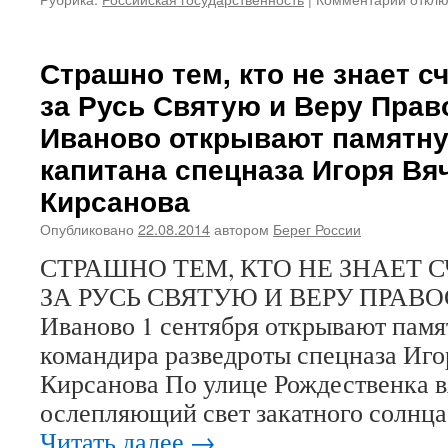
запис
Русск
народ
Страшно тем, кто не знает с
не
за Русь Святую и Веру Прав
нужна
«инте
Иваново открывают памятну
Дальн
капитана спецназа Игоря Вя
Восто
в
Кирсанова
АТР»
Опубликовано
22.08.2014
автором
Берег России
СТРАШНО ТЕМ, КТО НЕ ЗНАЕТ 
ЗА РУСЬ СВЯТУЮ И ВЕРУ ПРАВ
Иваново 1 сентября открывают памя
командира разведроты спецназа Иго
Кирсанова По улице Рождественка 
ослепляющий свет закатного солнца
Читать далее
→