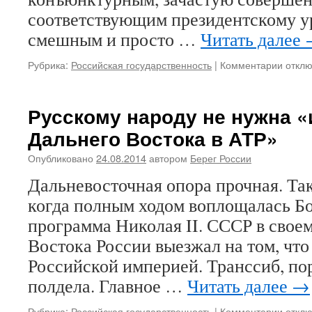
соответствующим президентскому у
смешным и просто …
Читать далее
Рубрика:
Российская государственность
|
Комментарии
к
откл
запис
Прези
и
Русскому народу не нужна «
«сели
Дальнего Востока в АТР»
лидер
Опубликовано
24.08.2014
автором
Берег России
Дальневосточная опора прочная. Та
когда полным ходом воплощалась Б
программа Николая II. СССР в свое
Востока России выезжал на том, что
Российской империей. Транссиб, пор
полдела. Главное …
Читать далее
→
Рубрика:
Российская государственность
|
Комментарии
к
откл