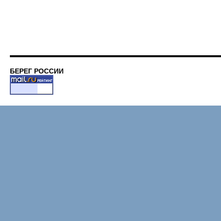
за
преде
нашег
госуд
БЕРЕГ РОССИИ