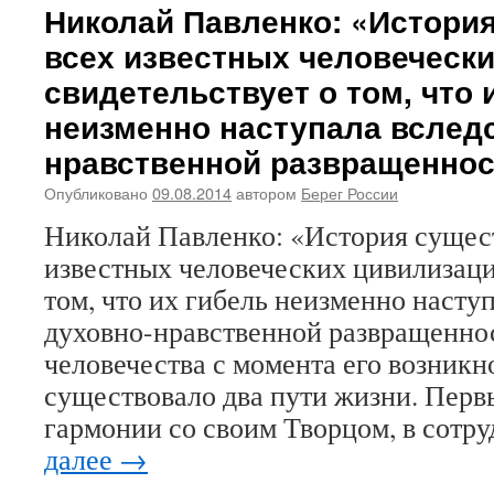
Ниловой
Николай Павленко: «Истори
пустыни
всех известных человеческ
над
«селигерским
свидетельствует о том, что 
форумом»
неизменно наступала вследс
нравственной развращеннос
Опубликовано
09.08.2014
автором
Берег России
Николай Павленко: «История сущес
известных человеческих цивилизаци
том, что их гибель неизменно насту
духовно-нравственной развращенно
человечества с момента его возникн
существовало два пути жизни. Перв
гармонии со своим Творцом, в сотр
далее
→