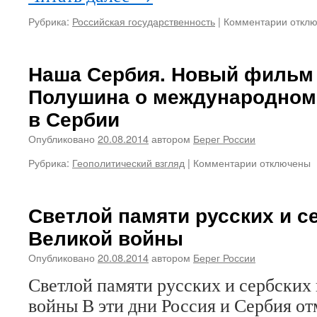
Рубрика:
Российская государственность
|
Комментарии
к
откл
запис
Стра
тем,
Наша Сербия. Новый фильм
кто
Полушина о международном 
не
знает
в Сербии
счаст
умере
Опубликовано
20.08.2014
автором
Берег России
за
Рубрика:
Геополитический взгляд
|
Комментарии
к
отключены
Русь
записи
Святу
Наша
и
Сербия.
Веру
Светлой памяти русских и с
Новый
Право
Великой войны
фильм
В
Андрея
Ивано
Опубликовано
20.08.2014
автором
Берег России
Полушина
откры
о
памят
Светлой памяти русских и сербских
международ
доску
войны В эти дни Россия и Сербия о
детском
в