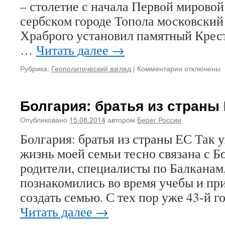
лагере
честь
– столетие с начала Первой мировой 
в
капит
сербском городе Топола московски
Сербии
спецн
Игоря
Храброго установил памятный Крест
Вячел
…
Читать далее
→
Кирса
Рубрика:
Геополитический взгляд
|
Комментарии
к
отключены
записи
Светлой
памяти
Болгария: братья из страны
русских
и
Опубликовано
15.08.2014
автором
Берег России
сербских
Болгария: братья из страны ЕС Так 
героев
Великой
жизнь моей семьи тесно связана с Б
войны
родители, специалисты по Балканам
познакомились во время учебы и пр
создать семью. С тех пор уже 43-й г
Читать далее
→