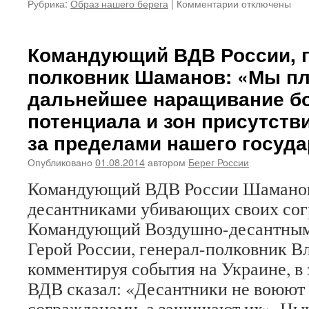
Рубрика:
Образ нашего берега
|
Комментарии
к
отключены
записи
Николай
Павленко:
Командующий ВДВ России, г
«История
полковник Шаманов: «Мы п
существования
всех
дальнейшее наращивание б
известных
потенциала и зон присутств
человеческих
цивилизаций
за пределами нашего госуда
свидетельствуе
о
Опубликовано
01.08.2014
автором
Берег России
том,
что
Командующий ВДВ России Шаманов 
их
десантниками убивающих своих сог
гибель
Командующий Воздушно-десантными
неизменно
наступала
Герой России, генерал-полковник 
вследствие
комментируя события на Украине, в
духовно-
нравственной
ВДВ сказал: «Десантники не воюют
развращеннос
согражданами, а защищают их». 