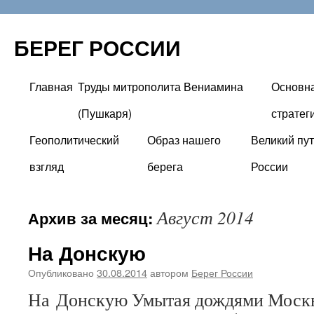
БЕРЕГ РОССИИ
Главная
Труды митрополита Вениамина
Основн
Перейти
(Пушкаря)
стратег
к
Геополитический
Образ нашего
Великий пут
содержимому
взгляд
берега
России
Август 2014
Архив за месяц:
На Донскую
Опубликовано
30.08.2014
автором
Берег России
На Донскую Умытая дождями Москв