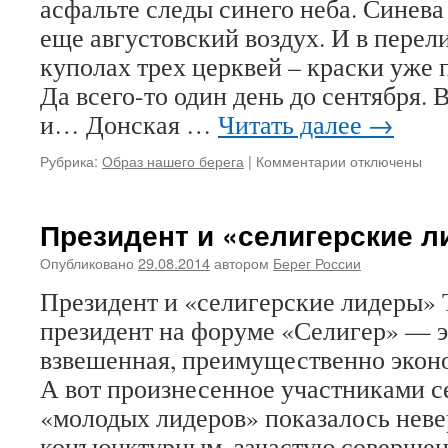
асфальте следы синего неба. Синев
еще августовский воздух. И в пере
куполах трех церквей – краски уже 
Да всего-то один день до сентября. 
и… Донская …
Читать далее
→
Рубрика:
Образ нашего берега
|
Комментарии
к
отключены
записи
На
Донскую
Президент и «селигерские 
Опубликовано
29.08.2014
автором
Берег России
Президент и «селигерские лидеры» Т
президент на форуме «Селигер» — 
взвешенная, преимущественно эконо
А вот произнесенное участниками с
«молодых лидеров» показалось неве
конъюнктурным, зачастую совершен