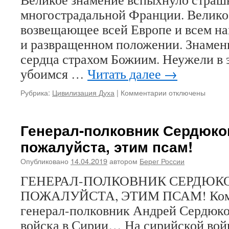
пороге
многострадальной Франции. Велико
тяжелых
возвещающее всей Европе и всем н
и,
может
и развращенном положении. Знамен
быть,
сердца страхом Божиим. Неужели в 
кровавых
убоимся …
Читать далее
→
дней…
Рубрика:
Цивилизация Духа
|
Комментарии
к
отключены
записи
ЯДОВИТЫЕ
ЯБЛОКИ
Генерал-полковник Сердюков
ОТ
пожалуйста, этим псам!
ФАРИСЕЙСКИХ
КОРНЕЙ
Опубликовано
14.04.2019
автором
Берег России
ГЕНЕРАЛ-ПОЛКОВНИК СЕРДЮКО
ПОЖАЛУЙСТА, ЭТИМ ПСАМ! Ком
генерал-полковник Андрей Сердюко
войска в Сирии… На сирийской вой