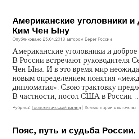
записи
ХРИСТОС
ВОСКРЕСЕ!
Американские уголовники и
Центр
Ким Чен Ыну
«Берег
Рус»
Опубликовано
25.04.2019
автором
Берег России
поздравляет
со
Американские уголовники и доброе
Светлым
В России встречают руководителя С
Христовым
Воскресением
Чен Ына. И в это время мир неожида
и
новым определением понятия «меж
представляет
новую
дипломатия». Свою трактовку пред
открытку
В частности, посол США в России
«Пасхальной
радости
Рубрика:
Геополитический взгляд
|
Комментарии
к
отключены
с
записи
Тихого
Американск
океана!»
уголовники
Пояс, путь и судьба России.
и
доброе