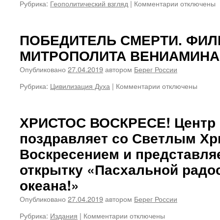
Рубрика:
Геополитический взгляд
|
Комментарии
к
отключены
записи
РОССИЯ
НА
ПОБЕДИТЕЛЬ СМЕРТИ. ФИЛ
ГРАНИ.
МИТРОПОЛИТА ВЕНИАМИНА 
Надо
собраться
Опубликовано
27.04.2019
автором
Берег России
до
наступления
Рубрика:
Цивилизация Духа
|
Комментарии
к
отключены
холодов.
записи
Медлить
ПОБЕДИТЕЛЬ
нельзя
СМЕРТИ.
ХРИСТОС ВОСКРЕСЕ! Центр 
ФИЛЬМ
поздравляет со Светлым Х
МИТРОПОЛИТА
ВЕНИАМИНА
Воскресением и представля
(ПУШКАРЯ)
открытку «Пасхальной радос
океана!»
Опубликовано
27.04.2019
автором
Берег России
Рубрика:
Издания
|
Комментарии
к
отключены