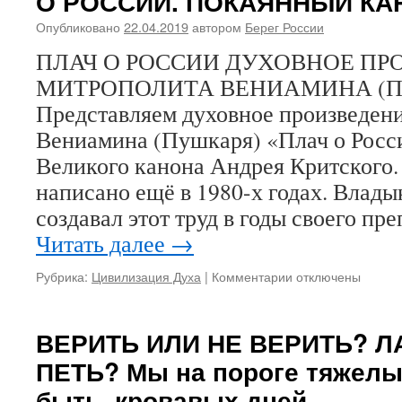
О РОССИИ. ПОКАЯННЫЙ КА
Росси
Опубликовано
22.04.2019
автором
Берег России
Пора
явить
ПЛАЧ О РОССИИ ДУХОВНОЕ ПР
всена
МИТРОПОЛИТА ВЕНИАМИНА (П
нацио
ответ
Представляем духовное произведен
за
Вениамина (Пушкаря) «Плач о Росс
судьб
Отече
Великого канона Андрея Критского.
нашег
написано ещё в 1980-х годах. Влад
Россий
создавал этот труд в годы своего пр
Читать далее
→
Рубрика:
Цивилизация Духа
|
Комментарии
к
отключены
записи
МИТРОПОЛИТ
ВЕНИАМИН
ВЕРИТЬ ИЛИ НЕ ВЕРИТЬ? Л
(ПУШКАРЬ).
ПЕТЬ? Мы на пороге тяжелы
ПЛАЧ
О
быть, кровавых дней…
РОССИИ.