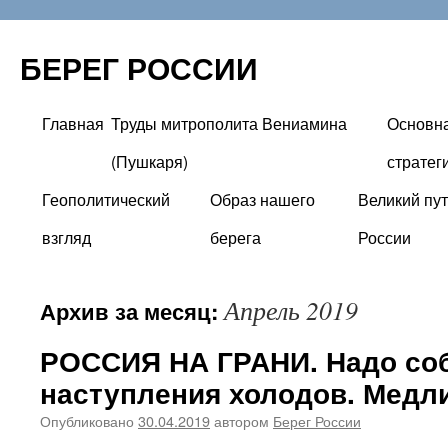
БЕРЕГ РОССИИ
Главная
Труды митрополита Вениамина
Основн
Перейти
(Пушкаря)
стратег
к
Геополитический
Образ нашего
Великий пут
содержимому
взгляд
берега
России
Апрель 2019
Архив за месяц:
РОССИЯ НА ГРАНИ. Надо соб
наступления холодов. Медл
Опубликовано
30.04.2019
автором
Берег России