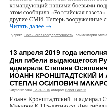
командующий нашими боевыми подр
этом сообщила «Российская газета» 
другие СМИ. Теперь вооруженные 
Читать далее
→
Рубрика:
Российская государственность
|
Комментарии
к
откл
запис
Генер
полко
13 апреля 2019 года исполня
Сердю
Дня гибели выдающегося Ру
врежьт
пожал
адмирала Степана Осипович
этим
ИОАНН КРОНШТАДТСКИЙ И
псам!
СТЕПАН ОСИПОВИЧ МАКАР
Опубликовано
12.04.2019
автором
Берег России
Иоанн Кронштадтский и адмирал С
Макаров К 115-летию со Дня гибел