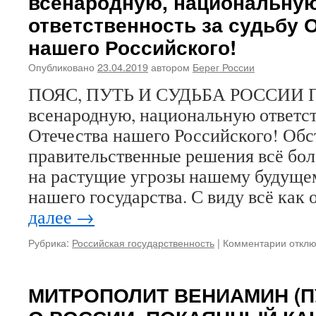
всенародную, национальну
слово
ответственность за судьбу 
Ким
нашего Российского!
Чен
Ыну
Опубликовано
23.04.2019
автором
Берег России
ПОЯС, ПУТЬ И СУДЬБА РОССИИ По
всенародную, национальную ответст
Отечества нашего Российского! Обс
правительственные решения всё бол
на растущие угрозы нашему будуще
нашего государства. С виду всё как
далее
→
Рубрика:
Российская государственность
|
Комментарии
к
откл
запис
Пояс,
путь
МИТРОПОЛИТ ВЕНИАМИН (П
и
судьб