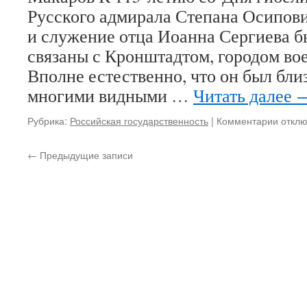
Русского адмирала Степана Осипов
и служение отца Иоанна Сергиева 
связаны с Кронштадтом, городом во
Вполне естественно, что он был бли
многими видными …
Читать далее
Рубрика:
Российская государственность
|
Комментарии
к
откл
запис
13
←
Предыдущие записи
апрел
2019
года
испол
115
лет
со
Дня
гибел
выдаю
Русск