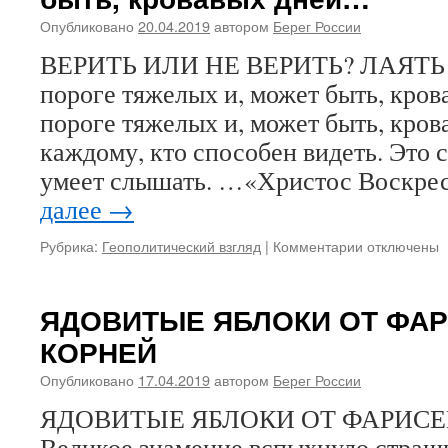
ПОКАЯННЫЙ
Опубликовано
20.04.2019
автором
Берег России
КАНОН
ВЕРИТЬ ИЛИ НЕ ВЕРИТЬ? ЛАЯТЬ
пороге тяжелых и, может быть, кро
пороге тяжелых и, может быть, кров
каждому, кто способен видеть. Это
умеет слышать. …«Христос Воскре
далее
→
Рубрика:
Геополитический взгляд
|
Комментарии
к
отключены
записи
ВЕРИТЬ
ИЛИ
ЯДОВИТЫЕ ЯБЛОКИ ОТ ФА
НЕ
КОРНЕЙ
ВЕРИТЬ?
ЛАЯТЬ
Опубликовано
17.04.2019
автором
Берег России
ИЛИ
ПЕТЬ?
ЯДОВИТЫЕ ЯБЛОКИ ОТ ФАРИС
Мы
Великое знамение вспыхнуло страш
на